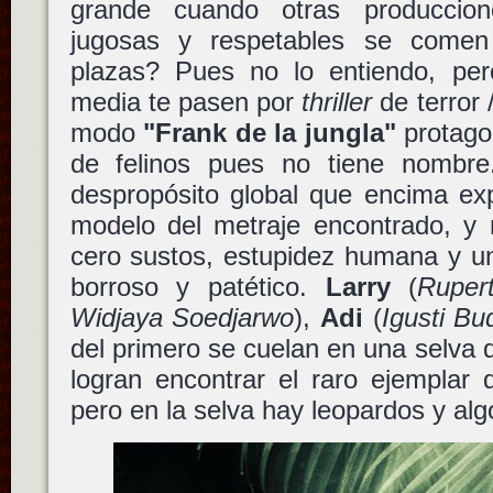
grande cuando otras produccion
jugosas y respetables se come
plazas? Pues no lo entiendo, pe
media te pasen por
thriller
de terror 
modo
"Frank de la jungla"
protago
de felinos pues no tiene nombre.
despropósito global que encima exp
modelo del metraje encontrado, y 
cero sustos, estupidez humana y un 
borroso y patético.
Larry
(
Ruper
Widjaya Soedjarwo
),
Adi
(
Igusti Bu
del primero se cuelan en una selva d
logran encontrar el raro ejemplar
pero en la selva hay leopardos y al