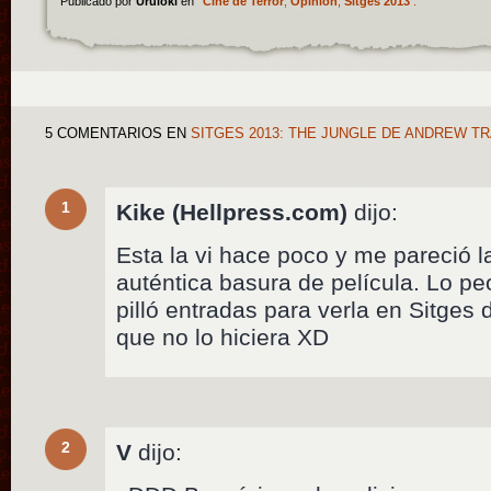
Publicado por
Uruloki
en
Cine de Terror
,
Opinión
,
Sitges 2013
.
5 COMENTARIOS
EN
SITGES 2013: THE JUNGLE DE ANDREW T
1
Kike (Hellpress.com)
dijo:
Esta la vi hace poco y me pareció 
auténtica basura de película. Lo p
pilló entradas para verla en Sitges
que no lo hiciera XD
2
V
dijo: