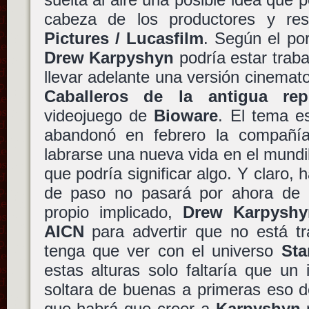
cabeza de los productores y re
Pictures / Lucasfilm
. Según el por
Drew Karpyshyn
podría estar trab
llevar adelante una versión cinemat
Caballeros de la antigua rep
videojuego de
Bioware
. El tema 
abandonó en febrero la compañía
labrarse una nueva vida en el mundi
que podría significar algo. Y claro, 
de paso no pasará por ahora de 
propio implicado,
Drew Karpyshy
AICN
para advertir que no está t
tenga que ver con el universo
Sta
estas alturas solo faltaría que un
soltara de buenas a primeras eso de
que habrá que creer a
Karpyshyn
p