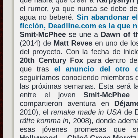
el rumor, ya que nunca se debe de
agua no beberé.
Sin abandonar el
ficción, Deadline.com es la que n
Smit-McPhee
se une a
Dawn of t
(2014) de
Matt Reves
en uno de los
del proyecto. Con la fecha de inic
20th Century Fox
para dentro de
que tras
el anuncio del otro 
seguiríamos conociendo miembros de
las próximas semanas. Esta será l
entre el joven
Smit-McPhee
compartieron aventura en
Déjam
2010), el
remake made in USA
de
rätte komma in
, 2008), donde ademá
esas jóvenes promesas que s
Hollywood
…
Chloë Grace Moretz