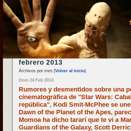
febrero 2013
Archivos por mes [
Volver al inicio
]
Dom 24 Feb 2013
Rumores y desmentidos sobre una po
cinematográfica de "Star Wars: Cabal
república", Kodi Smit-McPhee se une
Dawn of the Planet of the Apes, pare
Momoa ha dicho tararí que te vi a Mar
Guardians of the Galaxy, Scott Derric