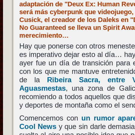
adaptación de "Deux Ex: Human Revol
será más cyberpunk que videojuego, 
Cusick, el creador de los Daleks en 
No Guaranteed se lleva un Spirit Awa
merecimiento…
Hay que ponerse con otros meneste
es imperativo dejar esto al día… h
ayer fue un día de transición para
con los que me mantuve entretenido
de la
Ribeira Sacra, entre
Aguasmestas
, una zona de Galic
recomiendo a todos aquellos que disf
y deportes de montaña como el sen
Comencemos con
un rumor apare
Cool News
y que sin darle demasia
suelta al aire una posible idea que 