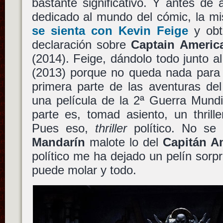
bastante significativo. Y antes de
dedicado al mundo del cómic, la 
se sienta con Kevin Feige
y obt
declaración sobre
Captain America
(2014). Feige, dándolo todo junto a
(2013) porque no queda nada para e
primera parte de las aventuras de
una película de la 2ª Guerra Mund
parte es, tomad asiento, un thrill
Pues eso,
thriller
político. No se 
Mandarín
malote lo del
Capitán A
político me ha dejado un pelín sor
puede molar y todo.