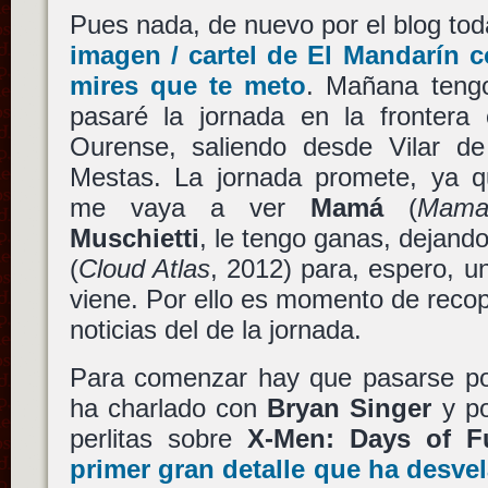
Pues nada, de nuevo por el blog to
imagen / cartel de El Mandarín 
mires que te meto
. Mañana teng
pasaré la jornada en la frontera 
Ourense, saliendo desde Vilar d
Mestas. La jornada promete, ya 
me vaya a ver
Mamá
(
Mam
Muschietti
, le tengo ganas, dejand
(
Cloud Atlas
, 2012) para, espero, 
viene. Por ello es momento de recop
noticias del de la jornada.
Para comenzar hay que pasarse p
ha charlado con
Bryan Singer
y po
perlitas sobre
X-Men: Days of F
primer gran detalle que ha desvel