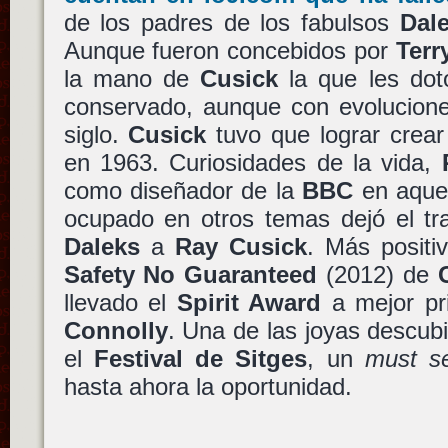
de los padres de los fabulsos
Dal
Aunque fueron concebidos por
Terr
la mano de
Cusick
la que les dot
conservado, aunque con evolucione
siglo.
Cusick
tuvo que lograr crea
en 1963. Curiosidades de la vida,
como diseñador de la
BBC
en aquel
ocupado en otros temas dejó el tra
Daleks
a
Ray Cusick
. Más positi
Safety No Guaranteed
(2012) de
llevado el
Spirit Award
a mejor pr
Connolly
. Una de las joyas descub
el
Festival de Sitges
, un
must s
hasta ahora la oportunidad.