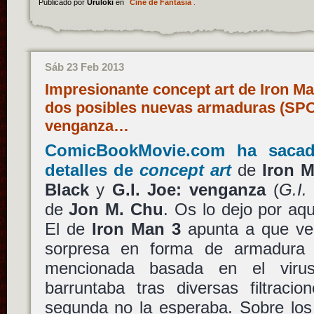
Publicado por
Uruloki
en
Cine de Fantasía
.
Sáb 23 Feb 2013
Impresionante concept art de Iron Ma
dos posibles nuevas armaduras (SPOI
venganza…
ComicBookMovie.com ha sacad
detalles de
concept art
de
Iron 
Black
y
G.I. Joe: venganza
(
G.I.
de
Jon M. Chu
. Os lo dejo por aqu
El de
Iron Man 3
apunta a que ve
sorpresa en forma de armadura
mencionada basada en el vir
barruntaba tras diversas filtraci
segunda no la esperaba. Sobre lo