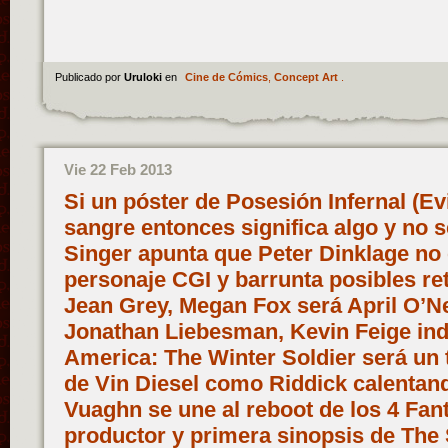
Publicado por
Uruloki
en
Cine de Cómics
,
Concept Art
.
Vie 22 Feb 2013
Si un póster de Posesión Infernal (Evi
sangre entonces significa algo y no s
Singer apunta que Peter Dinklage no
personaje CGI y barrunta posibles re
Jean Grey, Megan Fox será April O’Nei
Jonathan Liebesman, Kevin Feige ind
America: The Winter Soldier será un th
de Vin Diesel como Riddick calentan
Vuaghn se une al reboot de los 4 Fan
productor y primera sinopsis de Th