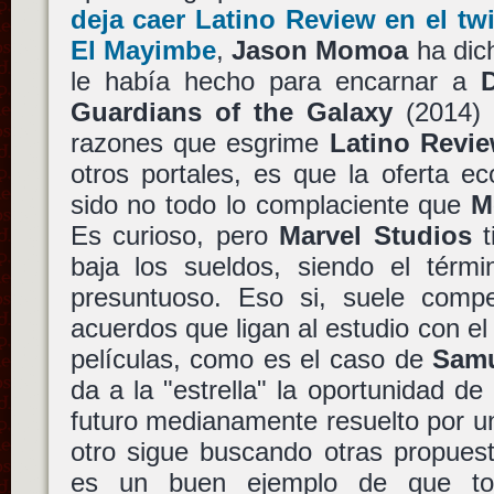
deja caer Latino Review en el t
El Mayimbe
,
Jason Momoa
ha dich
le había hecho para encarnar a
D
Guardians of the Galaxy
(2014)
razones que esgrime
Latino Revi
otros portales, es que la oferta 
sido no todo lo complaciente que
M
Es curioso, pero
Marvel Studios
t
baja los sueldos, siendo el térm
presuntuoso. Eso si, suele comp
acuerdos que ligan al estudio con el 
películas, como es el caso de
Samu
da a la "estrella" la oportunidad de
futuro medianamente resuelto por u
otro sigue buscando otras propues
es un buen ejemplo de que to