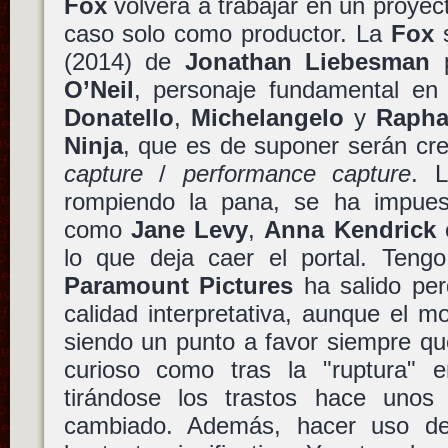
Fox
volverá a trabajar en un proye
caso solo como productor. La
Fox
(2014) de
Jonathan Liebesman
p
O’Neil
, personaje fundamental en
Donatello
,
Michelangelo
y
Rapha
Ninja
, que es de suponer serán c
capture
/
performance capture
. 
rompiendo la pana, se ha impues
como
Jane Levy
,
Anna Kendrick
lo que deja caer el portal. Teng
Paramount Pictures
ha salido per
calidad interpretativa, aunque el 
siendo un punto a favor siempre qu
curioso como tras la "ruptura" en
tirándose los trastos hace unos
cambiado. Además, hacer uso del