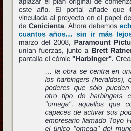
aplazar el plan original de comenz
este año. El portal añade que
vinculada al proyecto en el papel d
de
Cenicienta
. Ahora debemos
ech
cuantos años… sin ir más lejo
marzo del 2008,
Paramount Pictu
unían fuerzas, junto a
Brett Ratne
pantalla el cómic
"Harbinger"
. Cre
… la obra se centra en u
los harbingers (heraldos), 
poderes que sólo pueden 
otro tipo de harbingers 
"omega", aquellos que c
capaces de activar sus pod
empresario llamado Toyo H
el único "omega" del mun