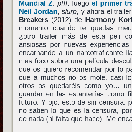
Mundial Z
,
pfff
, luego
el primer t
Neil Jordan
,
slurp
, y ahora el trail
Breakers
(2012) de
Harmony Kor
momento cuando te quedas medi
¿otro trailer más de esta peli 
ansiosas por nuevas experiencia
encarnando a un narcotraficante 
más foco sobre una película descub
que os quiero recomendar por lo pa
que a muchos no os mole, casi lo 
otros os quedaréis como yo… una
guardar en las estanterías como fi
futuro. Y ojo, esto de sin censura,
no saben lo que es la censura, po
de nada (ni falta que hace). Me en