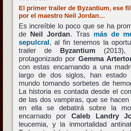
El primer trailer de Byzantium, ese f
por el maestro Neil Jordan…
Es increíble lo poco que se ha pro
de
Neil Jordan
. Tras
más de me
sepulcral
, al fin tenemos la oport
trailer de
Byzantium
(2013), 
protagonizado por
Gemma Arterto
con estas encarnando a una madre
largo de dos siglos, han estado 
mundo tomando sorbetes de hemoglo
La historia es contada desde el co
de las dos vampiras, que se hacen
en ella se debatirá sobre la mor
encarnado por
Caleb Landry J
leucemia, y la inmortalidad antina