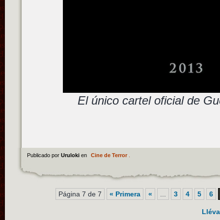
El único cartel oficial de G
Publicado por
Uruloki
en
Cine de Terror
.
Página 7 de 7
« Primera
«
...
3
4
5
6
Lléva