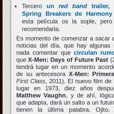
Tercero
un
red band
trailer,
Spring Breakers de Harmony
esta película os la sople, pe
recomendarla.
Es momento de comenzar a sacar a l
noticias del día, que hay algunas 
nada comentar que
circulan rumo
que
X-Men: Days of Future Past
(
tendrá lugar en un momento acorde
de su antecesora
X-Men: Primer
First Class
, 2011). El nuevo film de
lugar en 1973, diez años despu
Matthew Vaughn
, y de ahí, lógi
que adapta, dará un salto a un futu
tienen la última palabra. Ojito