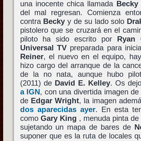
una inocente chica llamada
Becky 
del mal regresan. Comienza ento
contra
Becky
y de su lado solo
Dra
pistolero que se cruzará en el camin
piloto ha sido escrito por
Ryan 
Universal TV
preparada para inicia
Reiner
, el nuevo en el equipo, h
hizo cargo del arranque de la canc
de la no nata, aunque hubo pil
(2011) de
David E. Kelley
. Os dej
a IGN
, con una divertida imagen d
de
Edgar Wright
, la imagen adem
dos aparecidas ayer
. En esta t
como
Gary King
, menuda pinta de 
sujetando un mapa de bares de
N
suponer que es la ruta de locales qu