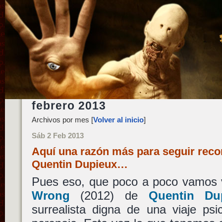
febrero 2013
Archivos por mes [
Volver al inicio
]
Sáb 2 Feb 2013
Aquí una razón más para seguir re
Quentin Dupieux…
Pues eso, que poco a poco vamos v
Wrong
(2012) de
Quentin Du
surrealista digna de una viaje psi