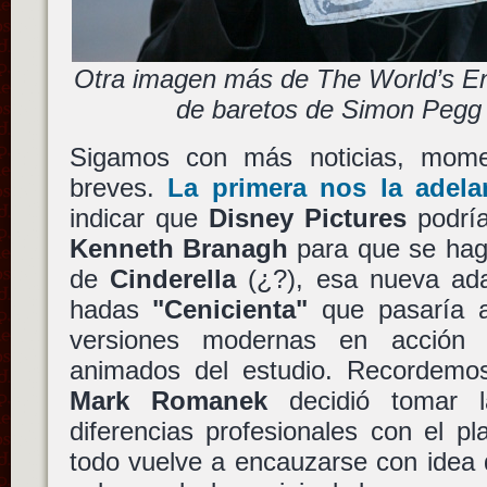
Otra imagen más de The World’s En
de baretos de Simon Pegg 
Sigamos con más noticias, mom
breves.
La primera nos la adela
indicar que
Disney Pictures
podría
Kenneth Branagh
para que se haga
de
Cinderella
(¿?), esa nueva ada
hadas
"Cenicienta"
que pasaría a
versiones modernas en acción 
animados del estudio. Recordem
Mark Romanek
decidió tomar l
diferencias profesionales con el p
todo vuelve a encauzarse con idea 