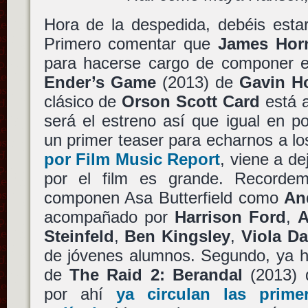
Hora de la despedida, debéis estar
Primero comentar que
James Hor
para hacerse cargo de componer e
Ender’s Game
(2013) de
Gavin H
clásico de
Orson Scott Card
está a
será el estreno así que igual en 
un primer teaser para echarnos a los
por Film Music Report
, viene a de
por el film es grande. Recordem
componen Asa Butterfield como
An
acompañado por
Harrison Ford
,
A
Steinfeld
,
Ben Kingsley
,
Viola Da
de jóvenes alumnos. Segundo, ya h
de
The Raid 2: Berandal
(2013)
por ahí
ya circulan las prim