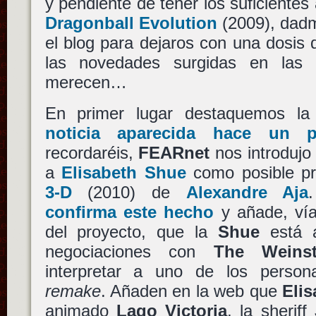
y pendiente de tener los suficientes
Dragonball Evolution
(2009), dadm
el blog para dejaros con una dosis d
las novedades surgidas en las 
merecen…
En primer lugar destaquemos la
noticia aparecida hace un 
recordaréis,
FEARnet
nos introdujo
a
Elisabeth Shue
como posible pr
3-D
(2010) de
Alexandre Aja
confirma este hecho
y añade, vía
del proyecto, que la
Shue
está a
negociaciones con
The Weins
interpretar a uno de los persona
remake
. Añaden en la web que
Eli
animado
Lago Victoria
, la sheriff