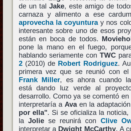
de un tal
Jake
, este amigo de todo
carnaza y alimento a ese cardu
aprovecha la coyuntura
y nos col
interesante sobre uno de esos pro
están en boca de todos.
Movieho
pone la mano en el fuego, porq
hablando seriamente con
TWC
para
2
(2010) de
Robert Rodriguez
. Au
primera vez que se reunió con el d
Frank Miller
, es ahora cuando l
está dando luz verde al proyect
desarrollo. Como ya se comentó en
interpretaría a
Ava
en la adaptación 
por ella"
. Si se oficializa la noticia,
la
Jolie
se reunirá con
Clive O
interpretar a
Dwight McCarthy
. A 