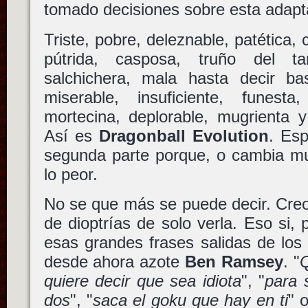
tomado decisiones sobre esta adapt
Triste, pobre, deleznable, patética, 
pútrida, casposa, truño del 
salchichera, mala hasta decir bas
miserable, insuficiente, funesta,
mortecina, deplorable, mugrienta y
Así es
Dragonball Evolution
. Es
segunda parte porque, o cambia m
lo peor.
No se que más se puede decir. Cre
de dioptrías de solo verla. Eso si, 
esas grandes frases salidas de los 
desde ahora azote
Ben Ramsey
. "
Q
quiere decir que sea idiota
", "
para 
dos
", "
saca el goku que hay en ti
" o