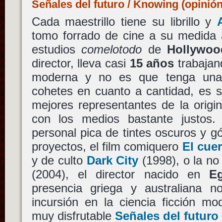
Señales del futuro / Knowing (opinió
Cada maestrillo tiene su librillo y
tomo forrado de cine a su medida 
estudios
comelotodo
de
Hollywoo
director, lleva casi
15 años
trabajand
moderna y no es que tenga una f
cohetes en cuanto a cantidad, es 
mejores representantes de la origi
con los medios bastante justos
personal pica de tintes oscuros y gó
proyectos, el film comiquero
El cue
y de culto
Dark City
(1998), o la no
(2004), el director nacido en
Eg
presencia griega y australiana 
incursión en la ciencia ficción m
muy disfrutable
Señales del futuro