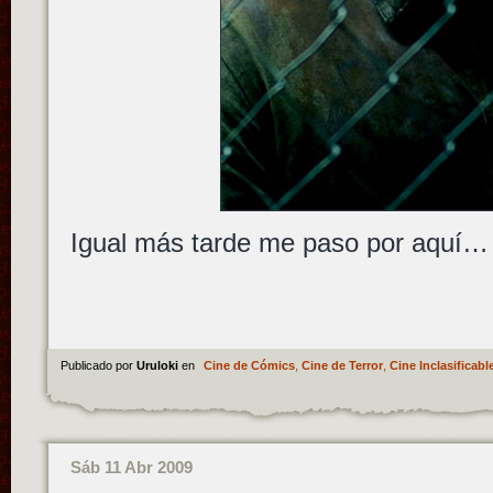
Igual más tarde me paso por aquí…
Publicado por
Uruloki
en
Cine de Cómics
,
Cine de Terror
,
Cine Inclasificabl
Sáb 11 Abr 2009