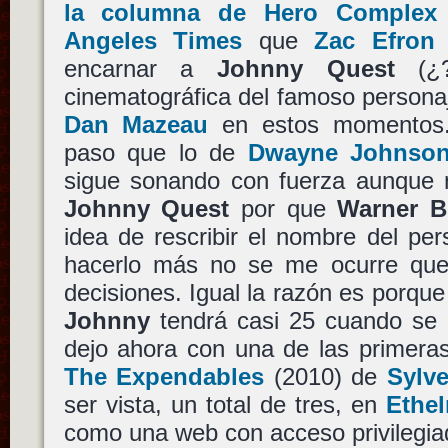
la columna de Hero Complex
Angeles Times
que
Zac Efron
h
encarnar a
Johnny Quest
(¿?
cinematográfica del famoso persona
Dan Mazeau
en estos momentos.
paso que lo de
Dwayne Johnso
sigue sonando con fuerza aunque no
Johnny Quest
por que
Warner B
idea de rescribir el nombre del pe
hacerlo más no se me ocurre que 
decisiones. Igual la razón es porqu
Johnny
tendrá casi 25 cuando se e
dejo ahora con una de las primeras
The Expendables
(2010) de
Sylve
ser vista, un total de tres, en
Ethe
como una web con acceso privilegiad