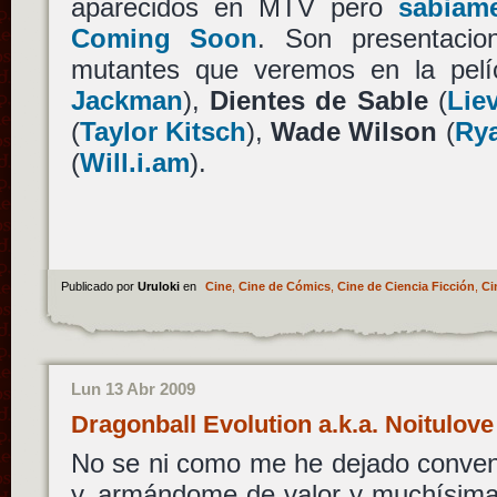
aparecidos en MTV pero
sabiam
Coming Soon
. Son presentacio
mutantes que veremos en la pelí
Jackman
),
Dientes de Sable
(
Lie
(
Taylor Kitsch
),
Wade Wilson
(
Ry
(
Will.i.am
).
Publicado por
Uruloki
en
Cine
,
Cine de Cómics
,
Cine de Ciencia Ficción
,
Ci
Lun 13 Abr 2009
Dragonball Evolution a.k.a. Noitulov
No se ni como me he dejado conven
y, armándome de valor y muchísima 