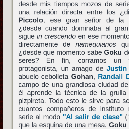
desde mis tiempos mozos de serie 
una relación directa entre los ¿
Piccolo
, ese gran señor de la 
¿desde cuando dominaba al gra
sigue
in crescendo
en ese momento
directamente de
namequianos
que
¿desde que momento sabe
Goku
de
seres? En fin, corramos un t
protagonista, un amago de
Justin
abuelo cebolleta
Gohan
,
Randall 
campo de una grandiosa ciudad de
él aprende la técnica de la grull
pizpireta. Todo esto le sirve para
cuantos compañeros de instituto 
serie al modo
"Al salir de clase"
(
que la esquina de una mesa,
Goku