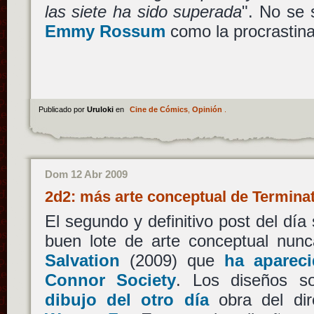
las siete ha sido superada
". No se 
Emmy Rossum
como la procrastin
Publicado por
Uruloki
en
Cine de Cómics
,
Opinión
.
Dom 12 Abr 2009
2d2: más arte conceptual de Termina
El segundo y definitivo post del día
buen lote de arte conceptual nun
Salvation
(2009) que
ha aparec
Connor Society
. Los diseños s
dibujo del otro día
obra del dire