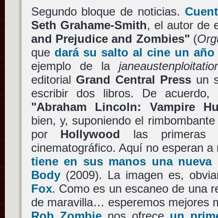
Segundo bloque de noticias.
Cuent
Seth Grahame-Smith
, el autor de 
and Prejudice and Zombies"
(
Orgu
que
dará su salto al cine un año
ejemplo de la
janeaustenploitatio
editorial
Grand Central Press
un s
escribir dos libros. De acuerdo, 
"Abraham Lincoln: Vampire Hu
bien, y, suponiendo el rimbombante
por
Hollywood
las primeras o
cinematográfico. Aquí no esperan a
tiene en sus manos una nueva
Body
(2009). La imagen es, obvi
Fox
. Como es un escaneo de una re
de maravilla… esperemos mejores m
Rob Zombie
nos ofrece
un prime