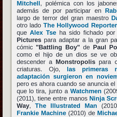
Mitchell
, polémica con los jabon
además de por participar en
Rab
largo de terror del gran maestro
D
otro lado
The Hollywood Reporter 
que
Alex Tse
ha sido fichado po
Pictures
para adaptar a la gran pan
cómic
"Battling Boy"
de
Paul P
como el hijo de un dios se ve ob
descender a
Monstropolis
para c
criaturas. Ojo,
las primeras n
adaptación surgieron en novie
pero es ahora cuando se anuncia el 
que lo tira, junto a
Watchmen
(200
(2011), tiene entre manos
Ninja Scr
Way
,
The Illustrated Man
(201
Frankie Machine
(2010) de
Micha