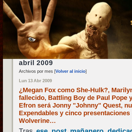
abril 2009
Archivos por mes [
Volver al inicio
]
Lun 13 Abr 2009
¿Megan Fox como She-Hulk?, Marily
fallecido, Battling Boy de Paul Pope y
Efron será Jonny "Johnny" Quest, n
Expendables y cinco presentaciones 
Wolverine…
Tras
ese post mañanero dedicad