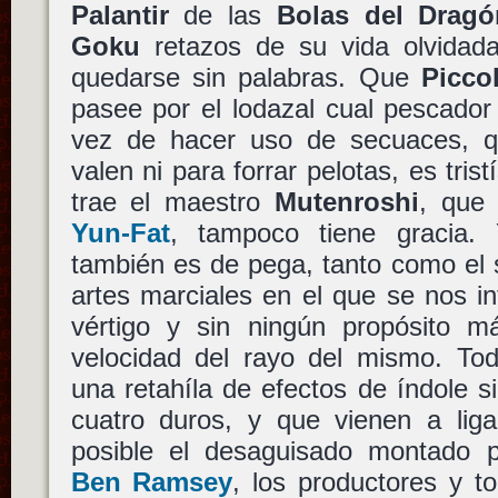
Palantir
de las
Bolas del Dragó
Goku
retazos de su vida olvidada
quedarse sin palabras. Que
Picco
pasee por el lodazal cual pescado
vez de hacer uso de secuaces, q
valen ni para forrar pelotas, es tri
trae el maestro
Mutenroshi
, que
Yun-Fat
, tampoco tiene gracia.
también es de pega, tanto como el 
artes marciales en el que se nos i
vértigo y sin ningún propósito 
velocidad del rayo del mismo. T
una retahíla de efectos de índole s
cuatro duros, y que vienen a lig
posible el desaguisado montado po
Ben Ramsey
, los productores y 