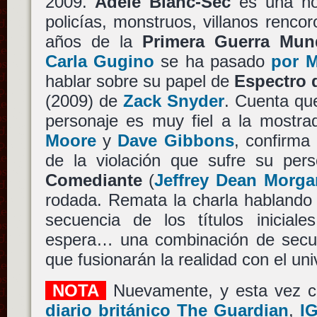
2009.
Adele Blanc-Sec
es una nov
policías, monstruos, villanos rencor
años de la
Primera Guerra Mun
Carla Gugino
se ha pasado
por 
hablar sobre su papel de
Espectro 
(2009) de
Zack Snyder
. Cuenta qu
personaje es muy fiel a la mostr
Moore
y
Dave Gibbons
, confirma
de la violación que sufre su pe
Comediante
(
Jeffrey Dean Morga
rodada. Remata la charla hablando 
secuencia de los títulos inicial
espera… una combinación de secu
que fusionarán la realidad con el un
NOTA
Nuevamente, y esta vez co
diario británico The Guardian
,
I