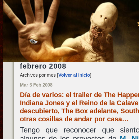
febrero 2008
Archivos por mes [
Volver al inicio
]
Mar 5 Feb 2008
Día de varios: el trailer de The Happe
Indiana Jones y el Reino de la Calaver
descubierto, The Box adelante, Southl
otras cosillas de andar por casa…
Tengo que reconocer que siento 
algunos de los proyectos de
M. N