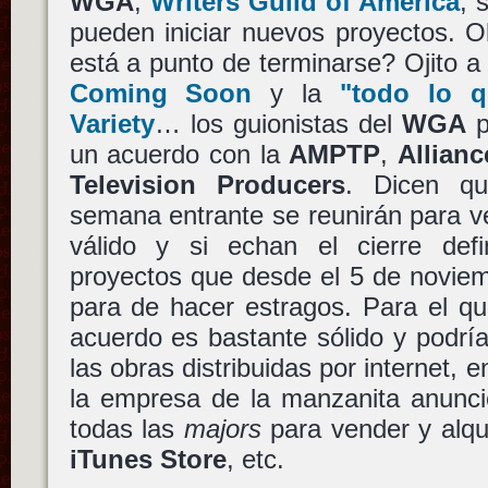
WGA
,
Writers Guild of America
, 
pueden iniciar nuevos proyectos. O
está a punto de terminarse? Ojito 
Coming Soon
y la
"todo lo q
Variety
… los guionistas del
WGA
p
un acuerdo con la
AMPTP
,
Allianc
Television Producers
. Dicen qu
semana entrante se reunirán para ve
válido y si echan el cierre defin
proyectos que desde el 5 de novie
para de hacer estragos. Para el qu
acuerdo es bastante sólido y podría
las obras distribuidas por internet, 
la empresa de la manzanita anunci
todas las
majors
para vender y alqui
iTunes Store
, etc.