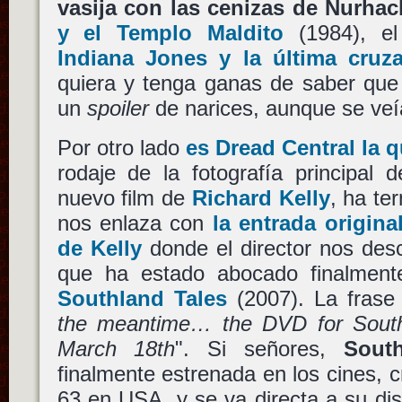
vasija con las cenizas de Nurha
y el Templo Maldito
(1984), e
Indiana Jones y la última cruz
quiera y tenga ganas de saber que 
un
spoiler
de narices, aunque se veía
Por otro lado
es Dread Central la 
rodaje de la fotografía principal 
nuevo film de
Richard Kelly
, ha te
nos enlaza con
la entrada origina
de Kelly
donde el director nos descu
que ha estado abocado finalmente
Southland Tales
(2007). La frase 
the meantime… the DVD for South
March 18th
". Si señores,
Sout
finalmente estrenada en los cines, 
63 en USA, y se va directa a su dis