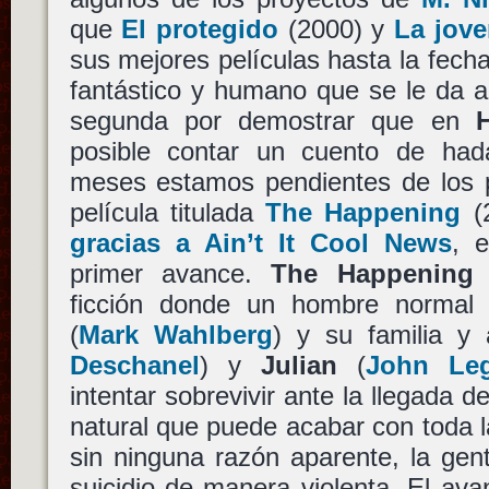
que
El protegido
(2000) y
La jove
sus mejores películas hasta la fecha,
fantástico y humano que se le da a
segunda por demostrar que en
posible contar un cuento de ha
meses estamos pendientes de los p
película titulada
The Happening
(2
gracias a Ain’t It Cool News
, 
primer avance.
The Happening
ficción donde un hombre normal
(
Mark Wahlberg
) y su familia y
Deschanel
) y
Julian
(
John Le
intentar sobrevivir ante la llegada 
natural que puede acabar con toda 
sin ninguna razón aparente, la ge
suicidio de manera violenta. El av