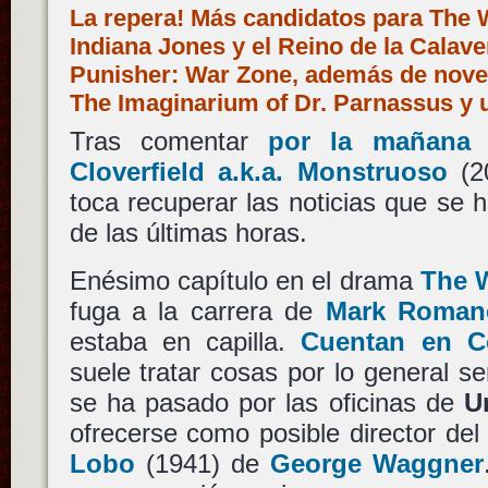
La repera! Más candidatos para The W
Indiana Jones y el Reino de la Calave
Punisher: War Zone, además de nov
The Imaginarium of Dr. Parnassus y 
Tras comentar
por la mañana
q
Cloverfield a.k.a. Monstruoso
(
toca recuperar las noticias que se h
de las últimas horas.
Enésimo capítulo en el drama
The 
fuga a la carrera de
Mark Roman
estaba en capilla.
Cuentan en Co
suele tratar cosas por lo general s
se ha pasado por las oficinas de
U
ofrecerse como posible director de
Lobo
(1941) de
George Waggner