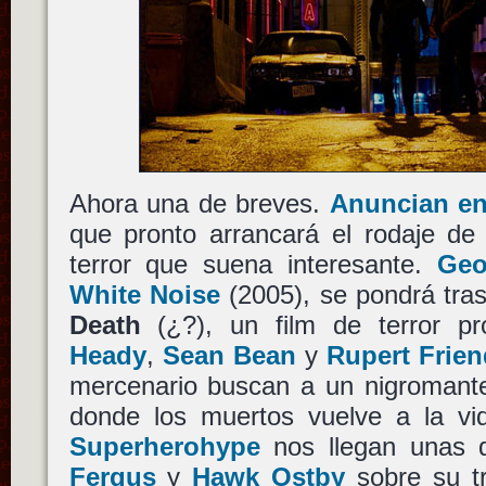
Ahora una de breves.
Anuncian en
que pronto arrancará el rodaje de
terror que suena interesante.
Geo
White Noise
(2005), se pondrá tra
Death
(¿?), un film de terror p
Heady
,
Sean Bean
y
Rupert Frien
mercenario buscan a un nigromante
donde los muertos vuelve a la vi
Superherohype
nos llegan unas 
Fergus
y
Hawk Ostby
sobre su tr