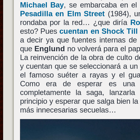
Michael Bay
, se embarcaba en el
Pesadilla en Elm Street
(1984), u
rondaba por la red… ¿que diría
Ro
esto? Pues
cuentan en Shock Till
a decir ya que fuentes internas d
que
Englund
no volverá para el pa
La reinvención de la obra de culto d
y cuentan que se seleccionará a un 
el famoso suéter a rayas y el gua
Como era de esperar es una ap
completamente la saga, lanzarla
principio y esperar que salga bien l
más innecesarias secuelas…