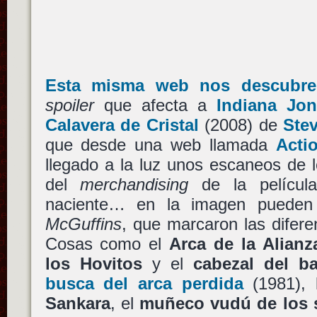
Esta misma web nos descubre
spoiler
que afecta a
Indiana Jon
Calavera de Cristal
(2008) de
Ste
que desde una web llamada
Acti
llegado a la luz unos escaneos de 
del
merchandising
de la película
naciente… en la imagen pueden 
McGuffins
, que marcaron las difere
Cosas como el
Arca de la Alianz
los Hovitos
y el
cabezal del b
busca del arca perdida
(1981),
Sankara
, el
muñeco vudú de los s