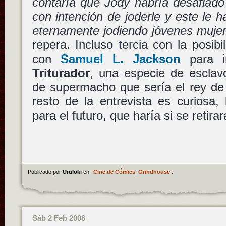
contaría que Jody habría desafiado
con intención de joderle y este le h
eternamente jodiendo jóvenes muje
repera. Incluso tercia con la posib
con
Samuel L. Jackson
para i
Triturador
, una especie de esclav
de supermacho que sería el rey d
resto de la entrevista es curiosa,
para el futuro, que haría si se retir
Publicado por
Uruloki
en
Cine de Cómics
,
Grindhouse
.
Sáb 2 Feb 2008