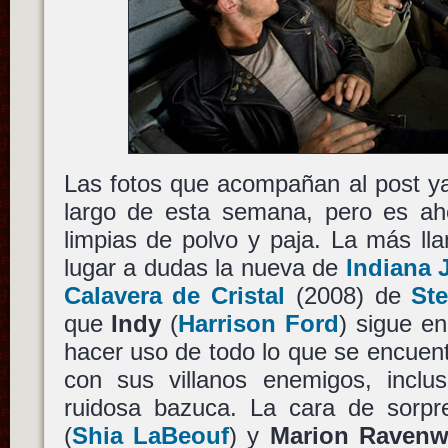
Las fotos que acompañan al post ya
largo de esta semana, pero es ah
limpias de polvo y paja. La más ll
lugar a dudas la nueva de
Indiana 
Calavera de Cristal
(2008) de
St
que
Indy
(
Harrison Ford
) sigue e
hacer uso de todo lo que se encuen
con sus villanos enemigos, inclu
ruidosa bazuca. La cara de sorp
(
Shia LaBeouf
) y
Marion Raven