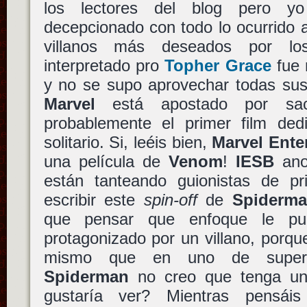
los lectores del blog pero y
decepcionado con todo lo ocurrido 
villanos más deseados por 
interpretado pro
Topher Grace
fue 
y no se supo aprovechar todas sus 
Marvel
está apostado por sa
probablemente el primer film ded
solitario. Si, leéis bien,
Marvel Ente
una película de
Venom
!
IESB
ano
están tanteando guionistas de pr
escribir este
spin-off
de
Spiderm
que pensar que enfoque le pu
protagonizado por un villano, porq
mismo que en uno de superh
Spiderman
no creo que tenga un
gustaría ver? Mientras pensáis