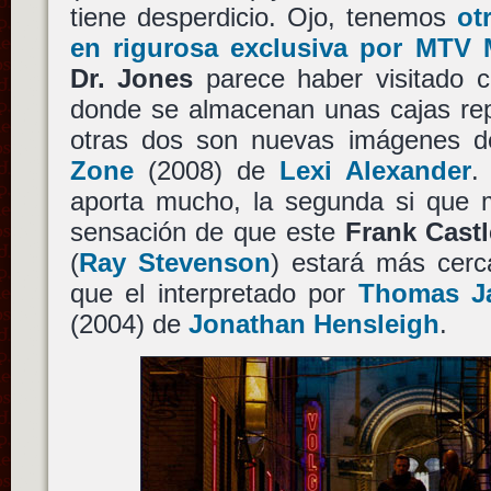
tiene desperdicio. Ojo, tenemos
ot
en rigurosa exclusiva por MTV 
Dr. Jones
parece haber visitado ci
donde se almacenan unas cajas rep
otras dos son nuevas imágenes 
Zone
(2008) de
Lexi Alexander
.
aporta mucho, la segunda si que 
sensación de que este
Frank Castl
(
Ray Stevenson
) estará más cerc
que el interpretado por
Thomas J
(2004) de
Jonathan Hensleigh
.