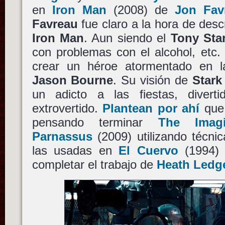
en
Iron Man
(2008) de
Jon Fav
Favreau
fue claro a la hora de desc
Iron Man
. Aun siendo el
Tony Sta
con problemas con el alcohol, etc.
crear un héroe atormentado en 
Jason Bourne
. Su visión de
Stark
un adicto a las fiestas, divert
extrovertido.
Plantean por ahí
qu
pensando terminar
The Imag
Parnassus
(2009) utilizando técnic
las usadas en
El Cuervo
(1994
completar el trabajo de
Heath Ledg