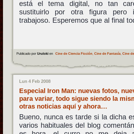
está el tema digital, no tan c
sustituirlo por otra figura pero
trabajoso. Esperemos que al final t
Publicado por
Uruloki
en
Cine de Ciencia Ficción
,
Cine de Fantasía
,
Cine de
Lun 4 Feb 2008
Especial Iron Man: nuevas fotos, nue
para variar, todo sigue siendo la mis
otras noticias aquí y ahora…
Bueno, nunca es tarde si la dicha 
varios habituales del blog comentánd
es hora, el curro no me deja ac