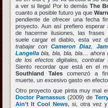
a ver si llega! Por lo demás
The B
cuanto a posible futuro ya que
Warn
pendiente de ofrecer una fecha fin
proyecto. Aun así prefiero esperar a
de hacerme ilusiones, las frase
suele cargar el diablo, esta vez d
trabajar con
Cameron Diaz
,
Jam
Langella
bla, bla, bla, bla… ahora
de los efectos digitales, contratar
Siento recordar que está en el 
Southland Tales
comenzó a fir
muerte, un excesivo gasto en efecto
Otro proyecto que pinta muy mal 
Doctor Parnassus
(2009) de
Terr
Ain’t It Cool News
, si, otra vez 