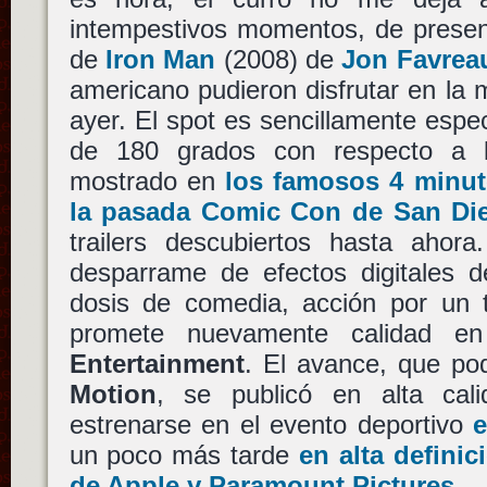
intempestivos momentos, de present
de
Iron Man
(2008) de
Jon Favrea
americano pudieron disfrutar en la
ayer. El spot es sencillamente espec
de 180 grados con respecto a 
mostrado en
los famosos 4 minu
la pasada Comic Con de San Di
trailers descubiertos hasta ahor
desparrame de efectos digitales d
dosis de comedia, acción por un 
promete nuevamente calidad 
Entertainment
. El avance, que po
Motion
, se publicó en alta cal
estrenarse en el evento deportivo
e
un poco más tarde
en alta definic
de Apple y Paramount Pictures
.