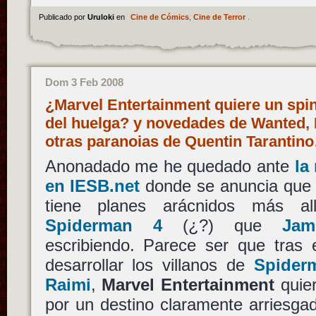
Publicado por
Uruloki
en
Cine de Cómics
,
Cine de Terror
.
Dom 3 Feb 2008
¿Marvel Entertainment quiere un spin
del huelga? y novedades de Wanted, 
otras paranoias de Quentin Tarantin
Anonadado me he quedado ante
la
en IESB.net
donde se anuncia qu
tiene planes arácnidos más al
Spiderman 4
(¿?) que
Jam
escribiendo. Parece ser que tras e
desarrollar los villanos de
Spider
Raimi
,
Marvel Entertainment
quier
por un destino claramente arriesga