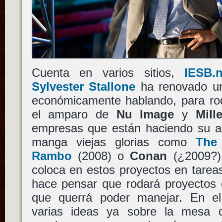
Cuenta en varios sitios,
IESB.
Sylvester Stallone
ha renovado un
económicamente hablando, para rod
el amparo de
Nu Image
y
Mill
empresas que están haciendo su a
manga viejas glorias como
The
Rambo
(2008) o
Conan
(¿2009?
coloca en estos proyectos en tarea
hace pensar que rodará proyectos q
que querrá poder manejar. En e
varias ideas ya sobre la mesa 