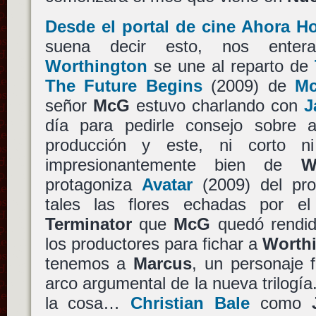
Desde el portal de cine Ahora H
suena decir esto, nos ent
Worthington
se une al reparto de
The Future Begins
(2009) de
M
señor
McG
estuvo charlando con
J
día para pedirle consejo sobre a
producción y este, ni corto n
impresionantemente bien de
W
protagoniza
Avatar
(2009) del pr
tales las flores echadas por e
Terminator
que
McG
quedó rendid
los productores para fichar a
Worth
tenemos a
Marcus
, un personaje 
arco argumental de la nueva trilogía
la cosa…
Christian Bale
como