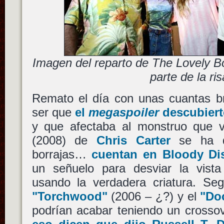
Imagen del reparto de The Lovely B
parte de la ris
Remato el día con unas cuantas br
ser que
el
megaspoiler
descubiert
y que afectaba al monstruo que
(2008) de
Chris Carter
se ha q
borrajas…
cuentan en Bloody Di
un señuelo para desviar la vist
usando la verdadera criatura. Se
"Torchwood"
(2006 – ¿?) y el
"Do
podrían acabar teniendo un crosso