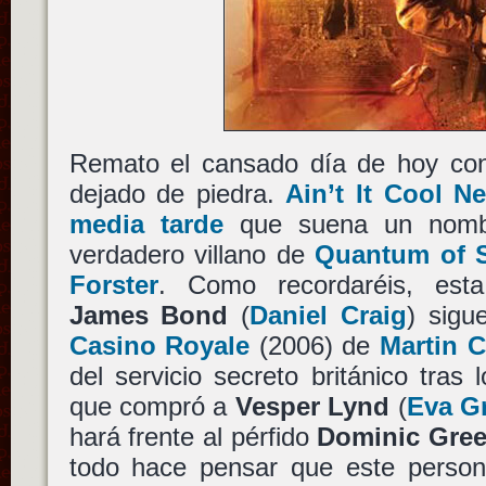
Remato el cansado día de hoy co
dejado de piedra.
Ain’t It Cool N
media tarde
que suena un nombre
verdadero villano de
Quantum of 
Forster
. Como recordaréis, est
James Bond
(
Daniel Craig
) sigu
Casino Royale
(2006) de
Martin 
del servicio secreto británico tras 
que compró a
Vesper Lynd
(
Eva G
hará frente al pérfido
Dominic Gre
todo hace pensar que este person