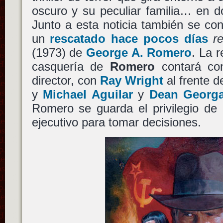
oscuro y su peculiar familia… en d
Junto a esta noticia también se con
un
rescatado hace pocos días
r
(1973) de
George A. Romero
. La r
casquería de
Romero
contará c
director, con
Ray Wright
al frente d
y
Michael Aguilar
y
Dean Georga
Romero se guarda el privilegio de
ejecutivo para tomar decisiones.