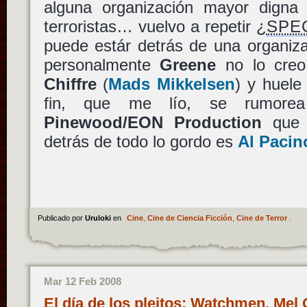
alguna organización mayor digna
terroristas… vuelvo a repetir ¿
SPE
puede estár detrás de una organiz
personalmente
Greene
no lo creo,
Chiffre
(
Mads Mikkelsen
) y huele
fin, que me lío, se rumore
Pinewood/EON Production
que q
detrás de todo lo gordo es
Al Pacin
Publicado por
Uruloki
en
Cine
,
Cine de Ciencia Ficción
,
Cine de Terror
.
Mar 12 Feb 2008
El día de los pleitos: Watchmen, Mel