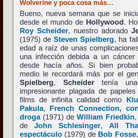
Wolverine y poca cosa más…
Bueno, nueva semana que se inicia 
desde el mundo de
Hollywood
. H
Roy Scheider
, nuestro adorado
J
(1975) de
Steven Spielberg
, ha fa
edad a raíz de unas complicaciones
una infección debida a un cáncer 
desde hacía años. Si bien probab
medio le recordará más por el geni
Spielberg
,
Scheider
tenía una 
impresionante plagada de papeles
films de infinita calidad como
Klu
Pakula
,
French Connection, con
droga
(1971) de
William Friedkin
de
John Schlesinger
,
All Th
espectáculo
(1979) de
Bob Fosse