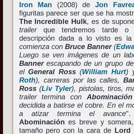
Iron Man
(2008) de
Jon Favre
figuritas parece ser que se ha most
The Incredible Hulk
, es de supon
trailer
que tendremos tarde o
descripción dada a lo visto es la 
comienza con
Bruce Banner
(
Edwa
Luego se ven imágenes de un labor
Banner
escapando de un grupo de m
el
General Ross
(
William Hurt
)
Roth
), carreras por las calles,
Ba
Ross
(
Liv Tyler
), pistolas, tiros,
trailer termina con
Abominación
decidida a batirse el cobre. En el 
a atizar termina el avance
".
Abominación
es breve y somera
tamaño pero con la cara de
Lord 