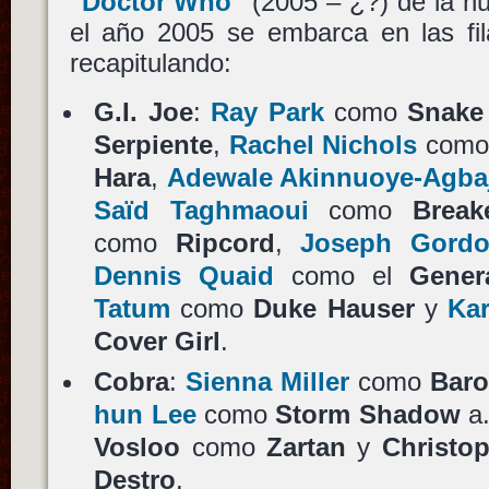
"Doctor Who"
(2005 – ¿?) de la n
el año 2005 se embarca en las fi
recapitulando:
G.I. Joe
:
Ray Park
como
Snake
Serpiente
,
Rachel Nichols
com
Hara
,
Adewale Akinnuoye-Agba
Saïd Taghmaoui
como
Break
como
Ripcord
,
Joseph Gordon
Dennis Quaid
como el
Gener
Tatum
como
Duke Hauser
y
Kar
Cover Girl
.
Cobra
:
Sienna Miller
como
Baro
hun Lee
como
Storm Shadow
a.
Vosloo
como
Zartan
y
Christo
Destro
.