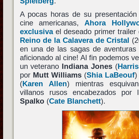
Spielberg
.
A pocas horas de su presentación o
cine americanas,
Ahora Hollyw
exclusiva
el deseado primer trailer
Reino de la Calavera de Cristal
(2
en una de las sagas de aventuras 
aficionado al cine! Al fin podemos 
un veterano
Indiana Jones
(
Harri
por
Mutt Williams
(
Shia LaBeouf
)
(
Karen Allen
) mientras esquiva
villanos rusos encabezados por
Spalko
(
Cate Blanchett
).