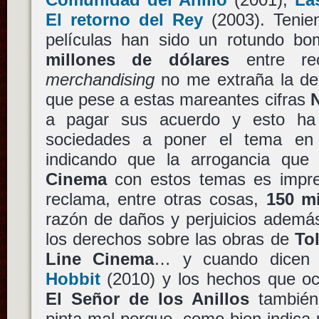
El retorno del Rey
(2003). Tenie
películas han sido un rotundo 
millones de dólares
entre rec
merchandising
no me extraña la den
que pese a estas mareantes cifras
a pagar sus acuerdo y esto ha
sociedades a poner el tema en
indicando que la arrogancia qu
Cinema
con estos temas es impre
reclama, entre otras cosas,
150 mi
razón de daños y perjuicios además
los derechos sobre las obras de
To
Line Cinema
… y cuando dicen 
Hobbit
(2010) y los hechos que oc
El Señor de los Anillos
también
pinta mal porque, como bien indica 