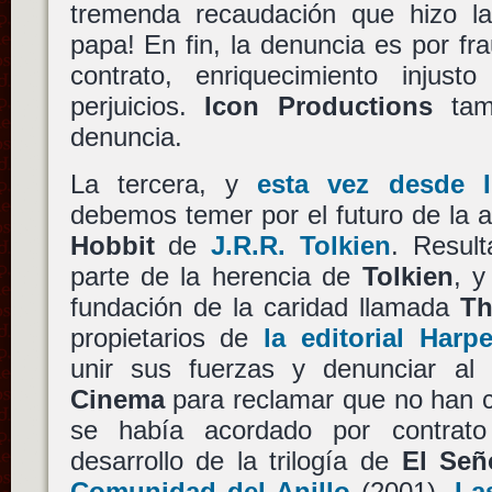
tremenda recaudación que hizo la 
papa! En fin, la denuncia es por fr
contrato, enriquecimiento injus
perjuicios.
Icon Productions
tam
denuncia.
La tercera, y
esta vez desde 
debemos temer por el futuro de la 
Hobbit
de
J.R.R. Tolkien
. Resul
parte de la herencia de
Tolkien
, y
fundación de la caridad llamada
Th
propietarios de
la editorial Harpe
unir sus fuerzas y denunciar a
Cinema
para reclamar que no han c
se había acordado por contrato
desarrollo de la trilogía de
El Señ
Comunidad del Anillo
(2001),
La