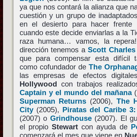
ya que nos contará la alianza que na
cuestión y un grupo de inadaptado
en el desierto para hacer frent
cuando este decide enviarlas a la Ti
raza humana… vamos, la repera
dirección tenemos a
Scott Charles
que para compensar esta difícil 
como cofundador de
The Orphana
las empresas de efectos digital
Hollywood
con trabajos realizad
Captain y el mundo del mañana
(
Superman Returns
(2006),
The 
City
(2005),
Piratas del Caribe 3
(2007) o
Grindhouse
(2007). El gu
el propio
Stewart
con ayuda de
P
comenzará el mes que viene en
Nue