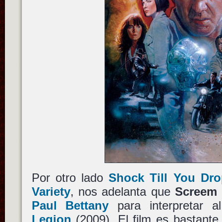
Por otro lado
Shock Till You Dr
Variety
, nos adelanta que
Screem
Paul Bettany
para interpretar a
Legion
(2009). El film es bastante