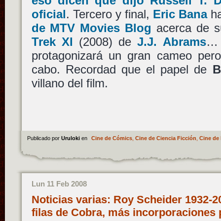
eso dicen que dijo Russell T. D
oficial
. Tercero y final,
Eric Bana
ha
de MTV Movies Blog
acerca de su
Trek XI
(2008) de
J.J. Abrams
… 
protagonizará un gran cameo pero
cabo. Recordad que el papel de
B
villano del film.
Publicado por
Uruloki
en
Cine de Cómics
,
Cine de Ciencia Ficción
,
Cine de 
Lun 11 Feb 2008
Noticias varias: Roy Scheider 1932-2
filas de Cobra, más incorporaciones 