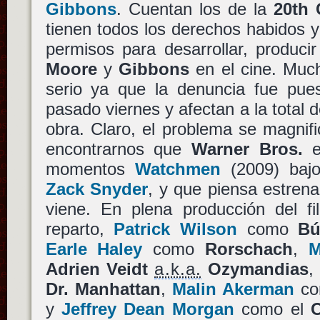
Gibbons
. Cuentan los de la
20th 
tienen todos los derechos habidos y
permisos para desarrollar, producir 
Moore
y
Gibbons
en el cine. Muc
serio ya que la denuncia fue pues
pasado viernes y afectan a la total 
obra. Claro, el problema se magnific
encontrarnos que
Warner Bros.
e
momentos
Watchmen
(2009) baj
Zack Snyder
, y que piensa estrena
viene. En plena producción del f
reparto,
Patrick Wilson
como
Bú
Earle Haley
como
Rorschach
,
M
Adrien Veidt
a.k.a.
Ozymandias
Dr. Manhattan
,
Malin Akerman
c
y
Jeffrey Dean Morgan
como el