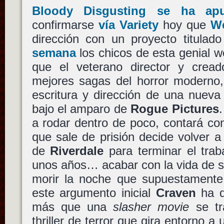
Bloody Disgusting se ha ap
confirmarse
vía Variety
hoy que
W
dirección con un proyecto titulad
semana
los chicos de esta genial w
que el veterano director y crea
mejores sagas del horror moderno,
escritura y dirección de una nueva
bajo el amparo de
Rogue Pictures
a rodar dentro de poco, contará co
que sale de prisión decide volver a
de
Riverdale
para terminar el tra
unos años… acabar con la vida de s
morir la noche que supuestamente 
este argumento inicial
Craven
ha q
más que una
slasher movie
se tr
thriller de terror que gira entorno 