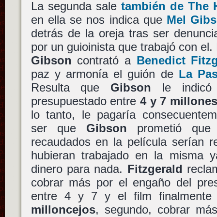
La segunda sale
también de The 
en ella se nos indica que
Mel Gib
detrás de la oreja tras ser denunc
por un guioinista que trabajó con el.
Gibson
contrató a
Benedict Fitz
paz y armonía el guión de
La Pas
Resulta que
Gibson
le indicó 
presupuestado entre
4 y 7 millone
lo tanto, le pagaría consecuente
ser que
Gibson
prometió que t
recaudados en la película serían r
hubieran trabajado en la misma y
dinero para nada.
Fitzgerald
reclam
cobrar más por el engaño del pres
entre 4 y 7 y el film finalment
milloncejos
, segundo, cobrar más