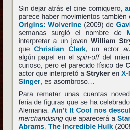
Sin dejar atrás el cine comiquero,
a
parece haber movimientos también 
Origins: Wolverine
(2009) de
Gav
semanas surgió el nombre de
interpretar a un joven
William Str
que
Christian Clark
, un actor
au
algún papel en el
spin-off
del miem
curioso, pero el parecido físico de
C
actor que interpretó a
Stryker
en
X-
Singer
, es asombroso…
Para rematar unas cuantas noved
feria de figuras que se ha celebrad
Alemania.
Ain’t It Cool nos descu
merchandising
que aparecerá a
Sta
Abrams
,
The Incredible Hulk
(200