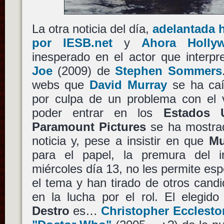
La otra noticia del día,
adelantada 
por IESB.net
y
Ahora Holly
inesperado en el actor que interp
Joe
(2009) de
Stephen Sommers
webs que
David Murray
se ha caíd
por culpa de un problema con el v
poder entrar en los
Estados 
Paramount Pictures
se ha mostrad
noticia y, pese a insistir en que
Mu
para el papel, la premura del in
miércoles día 13, no les permite esp
el tema y han tirado de otros cand
en la lucha por el rol. El elegid
Destro
es…
Christopher Ecclesto