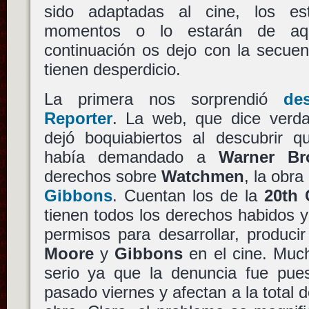
sido adaptadas al cine, los e
momentos o lo estarán de a
continuación os dejo con la secue
tienen desperdicio.
La primera nos sorprendió
de
Reporter
. La web, que dice verd
dejó boquiabiertos al descubrir 
había demandado a
Warner Bro
derechos sobre
Watchmen
, la obr
Gibbons
. Cuentan los de la
20th 
tienen todos los derechos habidos y
permisos para desarrollar, producir 
Moore
y
Gibbons
en el cine. Muc
serio ya que la denuncia fue pues
pasado viernes y afectan a la total 