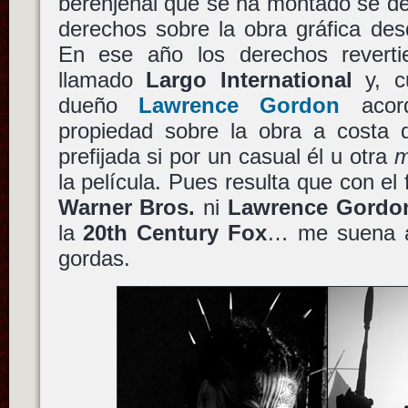
berenjenal que se ha montado se d
derechos sobre la obra gráfica de
En ese año los derechos revert
llamado
Largo International
y, c
dueño
Lawrence Gordon
acord
propiedad sobre la obra a costa 
prefijada si por un casual él u otra
m
la película. Pues resulta que con el 
Warner Bros.
ni
Lawrence Gordo
la
20th Century Fox
… me suena a
gordas.