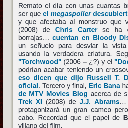
Remato el día con unas cuantas br
ser que
el
megaspoiler
descubiert
y que afectaba al monstruo que
(2008) de
Chris Carter
se ha q
borrajas…
cuentan en Bloody Di
un señuelo para desviar la vist
usando la verdadera criatura. Se
"Torchwood"
(2006 – ¿?) y el
"Do
podrían acabar teniendo un crosso
eso dicen que dijo Russell T. D
oficial
. Tercero y final,
Eric Bana
ha
de MTV Movies Blog
acerca de su
Trek XI
(2008) de
J.J. Abrams
… 
protagonizará un gran cameo pero
cabo. Recordad que el papel de
B
villano del film.