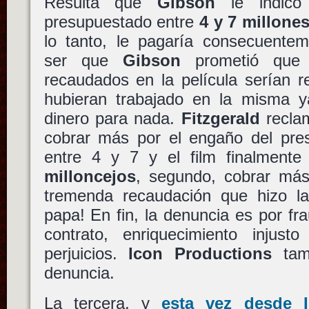
Resulta que
Gibson
le indicó 
presupuestado entre
4 y 7 millone
lo tanto, le pagaría consecuente
ser que
Gibson
prometió que t
recaudados en la película serían r
hubieran trabajado en la misma y
dinero para nada.
Fitzgerald
reclam
cobrar más por el engaño del pres
entre 4 y 7 y el film finalment
milloncejos
, segundo, cobrar más
tremenda recaudación que hizo la 
papa! En fin, la denuncia es por fr
contrato, enriquecimiento injus
perjuicios.
Icon Productions
tam
denuncia.
La tercera, y
esta vez desde 