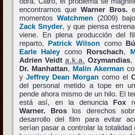
obra. Claro, el problema se magnific
encontrarnos que
Warner Bros.
e
momentos
Watchmen
(2009) baj
Zack Snyder
, y que piensa estrena
viene. En plena producción del f
reparto,
Patrick Wilson
como
Bú
Earle Haley
como
Rorschach
,
M
Adrien Veidt
a.k.a.
Ozymandias
Dr. Manhattan
,
Malin Akerman
c
y
Jeffrey Dean Morgan
como el
del personal metido a tope en un
pende ahora mismo de un hilo. El 
está así, en la denuncia
Fox
re
Warner. Bros
los derechos sobr
desarrollo del film para evitar 
serían pasar a controlar la totalidad