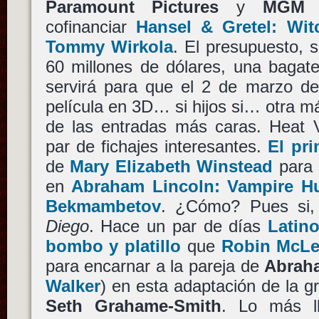
Paramount Pictures
y
MGM
u
cofinanciar
Hansel & Gretel: Wit
Tommy Wirkola
. El presupuesto, 
60 millones de dólares, una bagate
servirá para que el 2 de marzo d
película en 3D… si hijos si… otra m
de las entradas más caras. Heat 
par de fichajes interesantes.
El pr
de
Mary Elizabeth Winstead
para 
en
Abraham Lincoln: Vampire H
Bekmambetov
. ¿Cómo? Pues si
Diego
. Hace un par de días
Latin
bombo y platillo
que
Robin McLe
para encarnar a la pareja de
Abrah
Walker
) en esta adaptación de la gr
Seth Grahame-Smith
. Lo más l