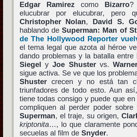
Edgar Ramirez
como
Bizarro
?
elucubrar por elucubrar, pero
Christopher Nolan
,
David S. G
hablando de
Superman: Man of St
de The Hollywood Reporter vuelv
el tema legal que azota al héroe v
dando problemas y la batalla entre
Siegel
y
Joe Shuster
vs.
Warner
sigue activa. Se ve que los problem
Shuster
crecen y no está tan cl
triunfadores de todo esto. Aun as
tiene todas consigo y puede que en 
compliquen al perder poder sobre 
Superman
, el traje, su origen,
Clar
kriptonita
…, lo que claramente pond
secuelas al film de
Snyder
.