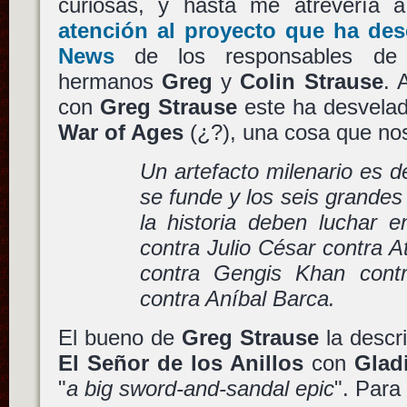
curiosas, y hasta me atrevería a
atención al proyecto que ha desc
News
de los responsables d
hermanos
Greg
y
Colin Strause
. 
con
Greg Strause
este ha desvelad
War of Ages
(¿?), una cosa que n
Un artefacto milenario es d
se funde y los seis grandes
la historia deben luchar e
contra Julio César contra A
contra Gengis Khan cont
contra Aníbal Barca.
El bueno de
Greg Strause
la descr
El Señor de los Anillos
con
Glad
"
a big sword-and-sandal epic
". Para 