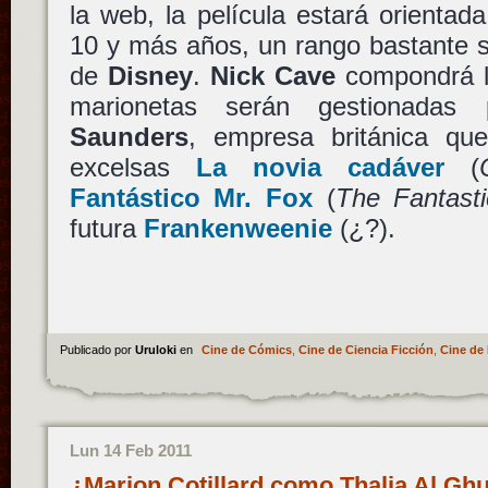
la web, la película estará orienta
10 y más años, un rango bastante su
de
Disney
.
Nick Cave
compondrá la
marionetas serán gestionada
Saunders
, empresa británica qu
excelsas
La novia cadáver
(
Fantástico Mr. Fox
(
The Fantast
futura
Frankenweenie
(¿?).
Publicado por
Uruloki
en
Cine de Cómics
,
Cine de Ciencia Ficción
,
Cine de 
Lun 14 Feb 2011
¿Marion Cotillard como Thalia Al Ghu