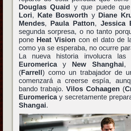
Douglas Quaid
y que puede que 
Lori
,
Kate Bosworth
y
Diane Kr
Mendes
,
Paula Patton
,
Jessica 
segunda sorpresa, o no tanto porqu
pone
Heat Vision
con el dato de la
como ya se esperaba, no ocurre pa
La nueva historia involucra las
Euromerica
y
New Shanghai
,
(
Farrell
) como un trabajador de un
comenzará a creerse espía, aun
bando trabajo.
Vilos Cohaagen
(
C
Euromerica
y secretamente prepara
Shangai
.