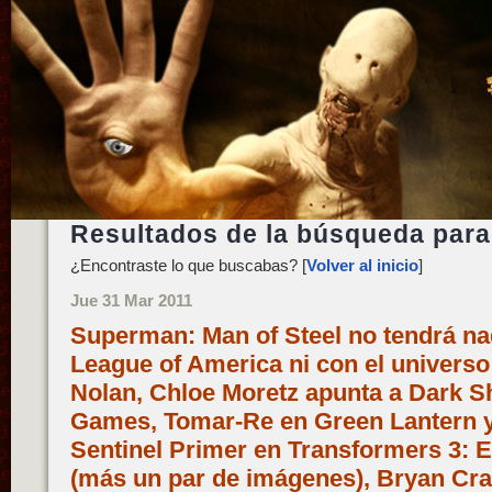
Resultados de la búsqueda para:
¿Encontraste lo que buscabas? [
Volver al inicio
]
Jue 31 Mar 2011
Superman: Man of Steel no tendrá na
League of America ni con el univers
Nolan, Chloe Moretz apunta a Dark 
Games, Tomar-Re en Green Lantern y
Sentinel Primer en Transformers 3: El
(más un par de imágenes), Bryan Cra