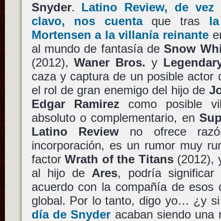
Snyder
.
Latino Review, de vez
clavo, nos cuenta
que tras
l
Mortensen a la villanía reinante
en
al mundo de fantasía de
Snow Whi
(2012),
Waner Bros.
y
Legendary
caza y captura de un posible actor
el rol de gran enemigo del hijo de
Jo
Edgar Ramirez
como posible vil
absoluto o complementario, en
Sup
Latino Review
no ofrece razón
incorporación, es un rumor muy ru
factor
Wrath of the Titans
(2012), 
al hijo de
Ares
, podría significa
acuerdo con la compañía de esos
global. Por lo tanto, digo yo… ¿y s
día de Snyder
acaban siendo una r