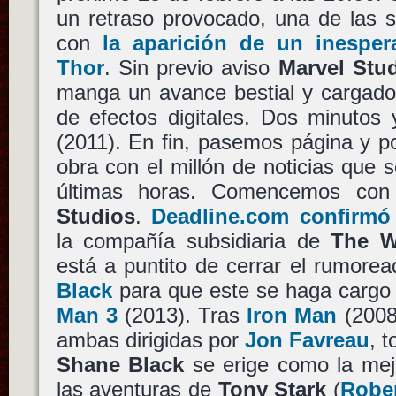
un retraso provocado, una de las s
con
la aparición de un inesper
Thor
. Sin previo aviso
Marvel Stu
manga un avance bestial y cargado,
de efectos digitales. Dos minuto
(2011). En fin, pasemos página y 
obra con el millón de noticias que 
últimas horas. Comencemos c
Studios
.
Deadline.com confirmó
la compañía subsidiaria de
The W
está a puntito de cerrar el rumor
Black
para que este se haga cargo 
Man 3
(2013). Tras
Iron Man
(2008
ambas dirigidas por
Jon Favreau
, 
Shane Black
se erige como la mej
las aventuras de
Tony Stark
(
Rober