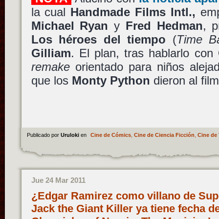
la cual
Handmade Films Intl.,
emp
Michael Ryan
y
Fred Hedman
, 
Los héroes del tiempo
(
Time Ba
Gilliam
. El plan, tras hablarlo con
remake
orientado para niños alejad
que los
Monty Python
dieron al fi
Publicado por
Uruloki
en
Cine de Cómics
,
Cine de Ciencia Ficción
,
Cine de 
Jue 24 Mar 2011
¿Edgar Ramirez como villano de Sup
Jack the Giant Killer ya tiene fecha d