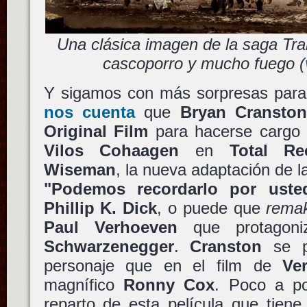
Una clásica imagen de la saga Tran
cascoporro y mucho fuego (
Y sigamos con más sorpresas para
nos cuenta
que
Bryan Cransto
Original Film
para hacerse cargo d
Vilos Cohaagen
en
Total Rec
Wiseman
, la nueva adaptación de la
"Podemos recordarlo por ust
Phillip K. Dick
, o puede que
rema
Paul Verhoeven
que protagon
Schwarzenegger
.
Cranston
se po
personaje que en el film de
Ve
magnífico
Ronny Cox
. Poco a po
reparto de esta película que tien