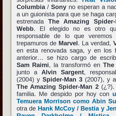
Columbia
/
Sony
no esperan a nad
a un guionista para que se haga carg
estrenada
The Amazing Spider
Webb
. El elegido no es otro 
responsable de lo que veremos 
trepamuros de
Marvel
. La verdad,
en esta renovada saga, y en los f
anterior… se hizo cargo de escri
Sam Raimi
, la transformó en
The
junto a
Alvin Sargent
, respons
(2004) y
Spider-Man 3
(2007), y a
The Amazing Spider-Man 2
(¿?).
familia. Me despido por hoy con
u
Temuera Morrison como Abin Su
otra de
Hank McCoy / Bestia y Je
Raven Darkholme / Mística 