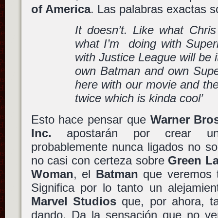
of America
. Las palabras exactas s
It doesn’t. Like what Chri
what I’m doing with Superm
with Justice League will be it
own Batman and own Super
here with our movie and they
twice which is kinda cool’
Esto hace pensar que
Warner Bros
Inc.
apostarán por crear uni
probablemente nunca ligados no s
no casi con certeza sobre
Green La
Woman
, el
Batman
que veremos t
Significa por lo tanto un alejamie
Marvel Studios
que, por ahora, t
dando. Da la sensación que no 