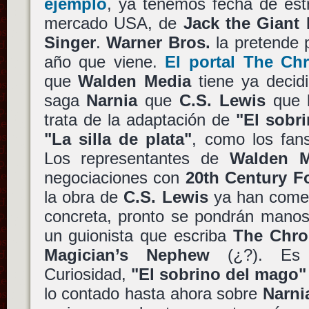
ejemplo
, ya tenemos fecha de est
mercado USA, de
Jack the Giant K
Singer
.
Warner Bros.
la pretende 
año que viene.
El portal The Chr
que
Walden Media
tiene ya decidi
saga
Narnia
que
C.S. Lewis
que l
trata de la adaptación de
"El sobri
"La silla de plata"
, como los fan
Los representantes de
Walden M
negociaciones con
20th Century F
la obra de
C.S. Lewis
ya han comen
concreta, pronto se pondrán manos
un guionista que escriba
The Chro
Magician’s Nephew
(¿?). Es c
Curiosidad,
"El sobrino del mago"
lo contado hasta ahora sobre
Narni