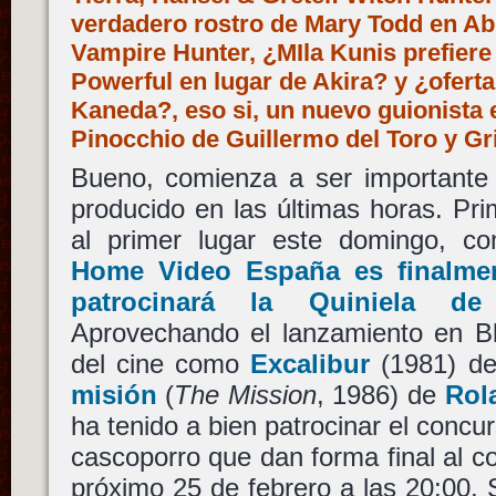
verdadero rostro de Mary Todd en Ab
Vampire Hunter, ¿MIla Kunis prefiere
Powerful en lugar de Akira? y ¿oferta
Kaneda?, eso si, un nuevo guionista e
Pinocchio de Guillermo del Toro y G
Bueno, comienza a ser importante 
producido en las últimas horas. Pr
al primer lugar este domingo, 
Home Video España es finalme
patrocinará la Quiniela d
Aprovechando el lanzamiento en Bl
del cine como
Excalibur
(1981) d
misión
(
The Mission
, 1986) de
Rol
ha tenido a bien patrocinar el concu
cascoporro que dan forma final al co
próximo 25 de febrero a las 20:00.