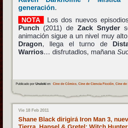
generación
.
NOTA
Los dos nuevos episodio
Punch
(2011) de
Zack Snyder
so
animación sigue a un nivel muy alt
Dragon
, llega el turno de
Dist
Warrios
… disfrutadlos, mañana
Suc
Publicado por
Uruloki
en
Cine de Cómics
,
Cine de Ciencia Ficción
,
Cine de 
Vie 18 Feb 2011
Shane Black dirigirá Iron Man 3, nuev
Tierra, Hansel & Gretel: Witch Hunters