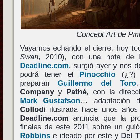
Concept Art de Pin
Vayamos echando el cierre, hoy t
Swan
, 2010), con una nota de 
Deadline.com
, surgió ayer y nos 
podrá tener el
Pinocchio
(¿?)
preparan
Guillermo del Toro
Company
y
Pathé
, con la direc
Mark Gustafson
… adaptación 
Collodi
ilustrada hace unos años
Deadline.com
anuncia que la pr
finales de este 2011 sobre un gui
Robbins
e ideado por este y
Del 