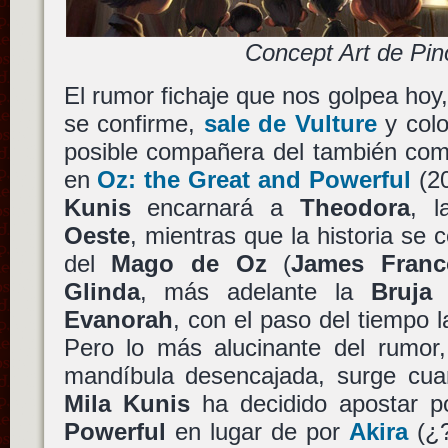
Concept Art de Pin
El rumor fichaje que nos golpea ho
se confirme,
sale de Vulture
y col
posible compañera del también co
en
Oz: the Great and Powerful
(2
Kunis
encarnará a
Theodora
, 
Oeste
, mientras que la historia se 
del
Mago de Oz
(
James Franc
Glinda
, más adelante la
Bruja
Evanorah
, con el paso del tiempo 
Pero lo más alucinante del rumor,
mandíbula desencajada, surge cu
Mila Kunis
ha decidido apostar 
Powerful
en lugar de por
Akira
(¿?