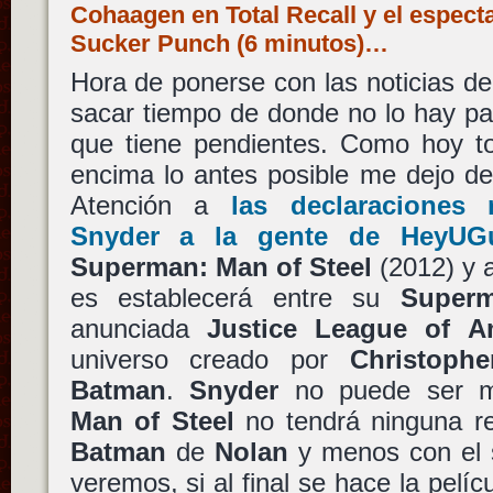
Cohaagen en Total Recall y el espect
Sucker Punch (6 minutos)…
Hora de ponerse con las noticias de
sacar tiempo de donde no lo hay par
que tiene pendientes. Como hoy to
encima lo antes posible me dejo d
Atención a
las declaraciones 
Snyder a la gente de HeyUGu
Superman: Man of Steel
(2012) y a
es establecerá entre su
Super
anunciada
Justice League of A
universo creado por
Christoph
Batman
.
Snyder
no puede ser m
Man of Steel
no tendrá ninguna r
Batman
de
Nolan
y menos con el
veremos, si al final se hace la pelíc