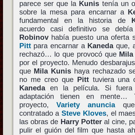
parece ser que la
Kunis
tenía un o
sobre la mesa para encarnar a
K
fundamental en la historia de
acuerdo casi definitivo se de
Robinov
había puesto una oferta 
Pitt
para encarnar a
Kaneda
que, a
rechazó… lo que provocó que
Mila
por el proyecto. Menudo desbarajus
que
Mila Kunis
haya rechazado s
no me creo que
Pitt
tuviera una o
Kaneda
en la película. Si fuer
adaptación tienen en mente… 
proyecto,
Variety anuncia
qu
contratado a
Steve Kloves
, el mae
las obras de
Harry Potter
al cine, 
pulir el guión del film que hasta 