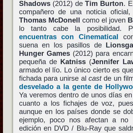
Shadows
(2012) de
Tim Burton
. 
compañero de una noticia oficial, 
Thomas McDonell
como el joven
B
lo tanto cabe la posibilidad. 
encuentras con Cinematical
con
suena en los pasillos de
Lionsga
Hunger Games
(2012) para encar
pequeña de
Katniss
(
Jennifer La
armado el lío. Lo único cierto es qu
fichada para unirse al
cast
de un fil
desvelado a la gente de Hollyw
Ya veremos dentro de unos días en
cuanto a los fichajes de voz, pues
aunque en los países donde se dob
ejemplo, poco nos afectan a no 
edición en DVD / Blu-Ray que saldr