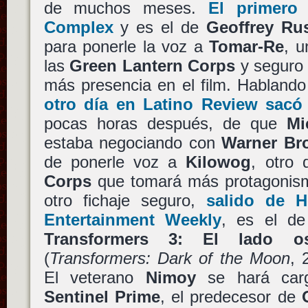
de muchos meses.
El primero
Complex
y es el de
Geoffrey Ru
para ponerle la voz a
Tomar-Re
, u
las
Green Lantern Corps
y seguro 
más presencia en el film. Habland
otro día en Latino Review sacó
pocas horas después, de que
Mi
estaba negociando con
Warner Br
de ponerle voz a
Kilowog
, otro
Corps
que tomará más protagonismo 
otro fichaje seguro,
salido de H
Entertainment Weekly
, es el d
Transformers 3: El lado o
(
Transformers: Dark of the Moon
, 
El veterano
Nimoy
se hará carg
Sentinel Prime
, el predecesor de