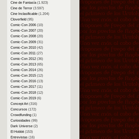
Cine de Fantasía
(1.923)
Cine de Terror
(3.597)
Cine Inclasificable
(1.204)
Cloverfield
(95)
Comic-Con 2006
(10)
Comic-Con 2007
(20)
Comic-Con 2008
(20)
Comic-Con 2009
(31)
Comic-Con 2010
(42)
Comic-Con 2011
(27)
Comic-Con 2012
(36)
Comic-Con 2013
(65)
Comic-Con 2014
(26)
Comic-Con 2015
(12)
Comic-Con 2016
(13)
Comic-Con 2017
(11)
Comic-Con 2018
(12)
Comic-Con 2019
(6)
Concept Art
(316)
Concursos
(172)
Crowdfunding
(1)
Curiosidades
(99)
Dark Universe
(2)
El Hobbit
(153)
Entrevistas
(16)