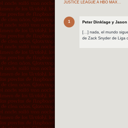
JUSTICE LEAGUE A HBO MAX…
1
Peter Dinklage y Jaso
[…] nada, el mundo sigue
de Zack Snyder de Liga d