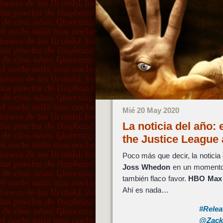
Mié 20 May 2020
La noticia del año:
the Justice Leagu
Poco más que decir, la notici
Joss Whedon
en un momento
también flaco favor.
HBO Max
Ahí es nada…
#Rele
@Zack