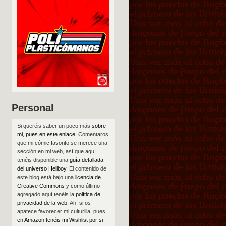
Personal
Si queréis saber un poco más
sobre
mi, pues en este enlace
. Comentaros
que mi cómic favorito se merece una
sección en mi web, así que aquí
tenéis disponible una
guía detallada
del universo Hellboy
. El contenido de
este blog está bajo una
licencia de
Creative Commons
y como último
agregado aquí tenéis la
política de
privacidad de la web
. Ah, si os
apatece favorecer mi culturilla, pues
en Amazon tenéis mi Wishlist por si