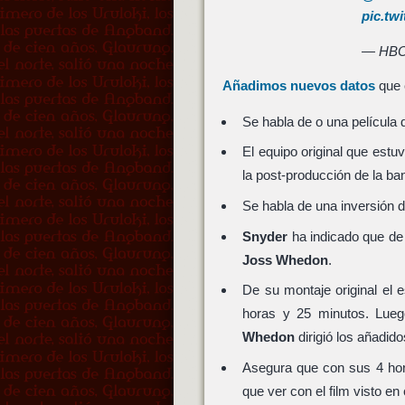
pic.tw
— HBO
Añadimos nuevos datos
que 
Se habla de o una película 
El equipo original que estu
la post-producción de la ba
Se habla de una inversión d
Snyder
ha indicado que de 
Joss Whedon
.
De su montaje original el e
horas y 25 minutos. Lue
Whedon
dirigió los añadid
Asegura que con sus 4 hor
que ver con el film visto e