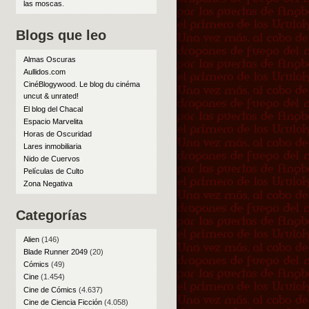
las moscas
.
Blogs que leo
Almas Oscuras
Aullidos.com
CinéBlogywood. Le blog du cinéma
uncut & unrated!
El blog del Chacal
Espacio Marvelita
Horas de Oscuridad
Lares inmobiliaria
Nido de Cuervos
Películas de Culto
Zona Negativa
Categorías
Alien
(146)
Blade Runner 2049
(20)
Cómics
(49)
Cine
(1.454)
Cine de Cómics
(4.637)
Cine de Ciencia Ficción
(4.058)