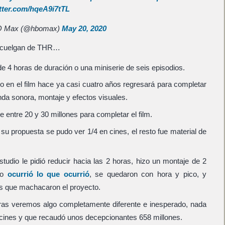
itter.com/hqeA9i7tTL
 Max (@hbomax)
May 20, 2020
cuelgan de THR…
de 4 horas de duración o una miniserie de seis episodios.
vo en el film hace ya casi cuatro años regresará para completar
nda sonora, montaje y efectos visuales.
e entre 20 y 30 millones para completar el film.
su propuesta se pudo ver 1/4 en cines, el resto fue material de
studio le pidió reducir hacia las 2 horas, hizo un montaje de 2
go
ocurrió lo que ocurrió
, se quedaron con hora y pico, y
os que machacaron el proyecto.
as veremos algo completamente diferente e inesperado, nada
n cines y que recaudó unos decepcionantes 658 millones.