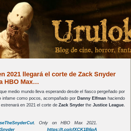
 en 2021 llegará el corte de Zack Snyder
e a HBO Max…
a que medio mundo lleva esperando desde el fiasco pergeñado por
 infame como pocos, acompañado por
Danny Elfman
haciendo
estrenará en 2021 el corte de
Zack Snyder
the
Justice League
.
aseTheSnyderCut
. Only on HBO Max 2021.
Snyder
https://t.co/cfXCK1B6pA