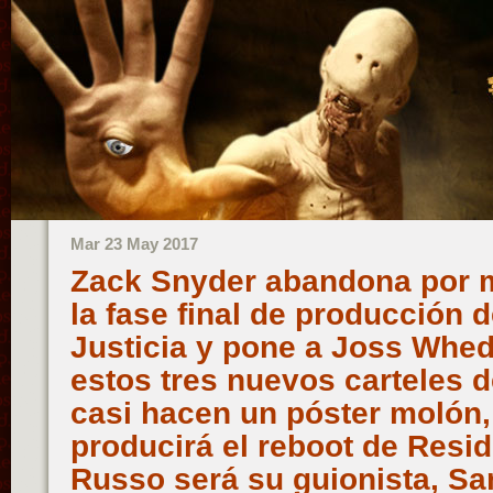
Mar 23 May 2017
Zack Snyder abandona por m
la fase final de producción d
Justicia y pone a Joss Whe
estos tres nuevos carteles
casi hacen un póster molón
producirá el reboot de Resid
Russo será su guionista, S