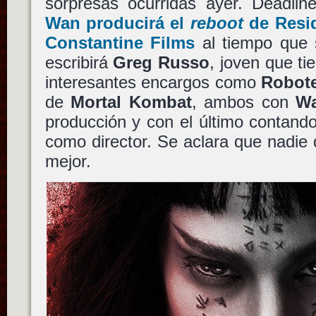
sorpresas ocurridas ayer. Deadl
Wan
producirá el
reboot
de
Resi
Constantine Films
al tiempo que 
escribirá
Greg Russo
, joven que t
interesantes encargos como
Robot
de
Mortal Kombat
, ambos con
W
producción y con el último contan
como director. Se aclara que nadie
mejor.