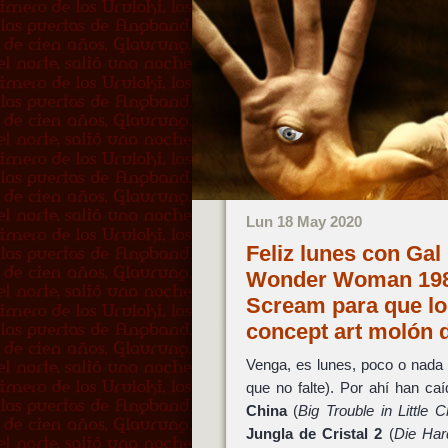
Lun 18 May 2020
Feliz lunes con Gal
Wonder Woman 1984,
Scream para que lo 
concept art molón 
Venga, es lunes, poco o nada 
que no falte). Por ahí han c
China
(
Big Trouble in Little C
Jungla de Cristal 2
(
Die Har