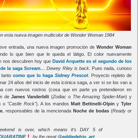
o en esta nueva imagen multicolor de Wonder Woman 1984
breve entrada, una nueva imagen promoción de
Wonder Woman
do lo que bien que le queda el látigo. El color nuevamente
n nos descubren hoy que
David Arquette
es el segundo de los
de la saga
Scream
…
Dewey Riley is back
. Pues nada, curioso
 tanto
como que lo haga
Sidney Prescot
. Proyecto repleto de
nar 24 años del inicio de esta icónica saga, a ver si se los van a
na con nuevos rostros (cosa que en parte ya pretendieron en
ón de
James Vanderbilt
(
Zodiac
o
The Amazing Spider-Man
) y
s
o
"Castle Rock"
). A los mandos
Matt Bettinelli-Olpin
y
Tyler
ce
, responsables de la mencionada
Noche de bodas
(
Ready or
eekend is over, which means it’s DAY 5 of
QUARATINE
by the great
@eddiedelrio_art