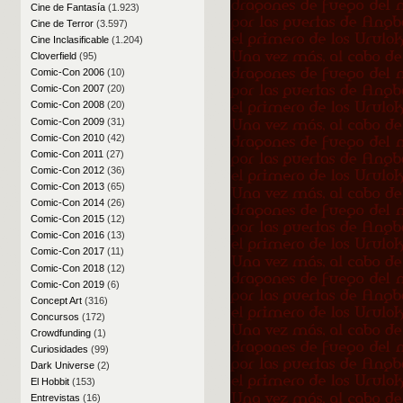
Cine de Fantasía
(1.923)
Cine de Terror
(3.597)
Cine Inclasificable
(1.204)
Cloverfield
(95)
Comic-Con 2006
(10)
Comic-Con 2007
(20)
Comic-Con 2008
(20)
Comic-Con 2009
(31)
Comic-Con 2010
(42)
Comic-Con 2011
(27)
Comic-Con 2012
(36)
Comic-Con 2013
(65)
Comic-Con 2014
(26)
Comic-Con 2015
(12)
Comic-Con 2016
(13)
Comic-Con 2017
(11)
Comic-Con 2018
(12)
Comic-Con 2019
(6)
Concept Art
(316)
Concursos
(172)
Crowdfunding
(1)
Curiosidades
(99)
Dark Universe
(2)
El Hobbit
(153)
Entrevistas
(16)