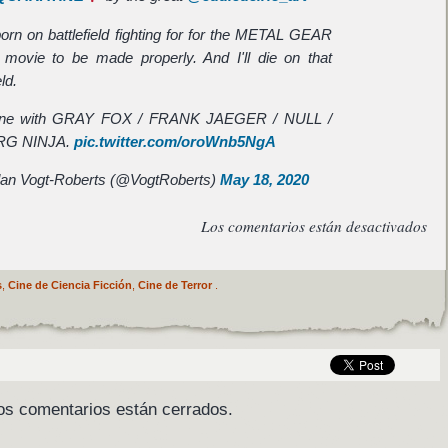
orn on battlefield fighting for for the METAL GEAR
movie to be made properly. And I'll die on that
eld.
one with GRAY FOX / FRANK JAEGER / NULL /
G NINJA.
pic.twitter.com/oroWnb5NgA
an Vogt-Roberts (@VogtRoberts)
May 18, 2020
Los comentarios están desactivados
s
,
Cine de Ciencia Ficción
,
Cine de Terror
.
os comentarios están cerrados.