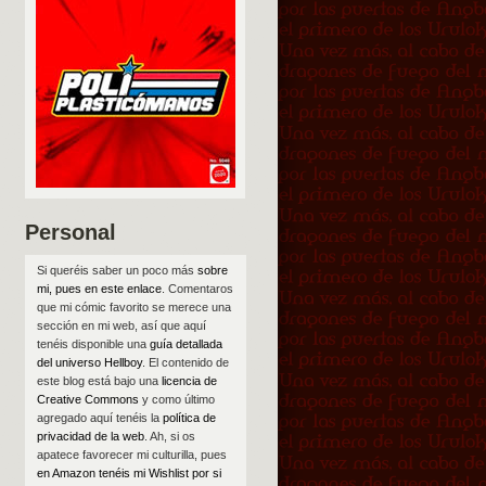
Personal
Si queréis saber un poco más
sobre
mi, pues en este enlace
. Comentaros
que mi cómic favorito se merece una
sección en mi web, así que aquí
tenéis disponible una
guía detallada
del universo Hellboy
. El contenido de
este blog está bajo una
licencia de
Creative Commons
y como último
agregado aquí tenéis la
política de
privacidad de la web
. Ah, si os
apatece favorecer mi culturilla, pues
en Amazon tenéis mi Wishlist por si