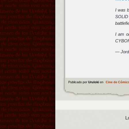
I was b
SOLID 
battlefi
I am 
CYBOR
— Jord
Publicado por
Uruloki
en
Cine de Cómic
L