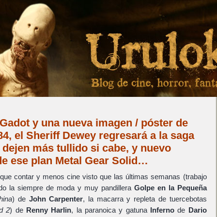
 Gadot y una nueva imagen / póster de
 el Sheriff Dewey regresará a la saga
dejen más tullido si cabe, y nuevo
de ese plan Metal Gear Solid…
que contar y menos cine visto que las últimas semanas (trabajo
aído la siempre de moda y muy pandillera
Golpe en la Pequeña
hina
) de
John Carpenter
, la macarra y repleta de tuercebotas
d 2
) de
Renny Harlin
, la paranoica y gatuna
Inferno
de
Dario