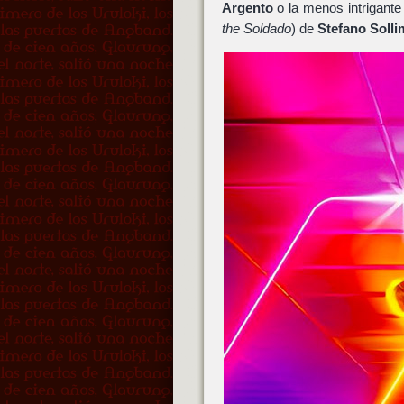
Argento
o la menos intrigante
the Soldado
) de
Stefano Solli