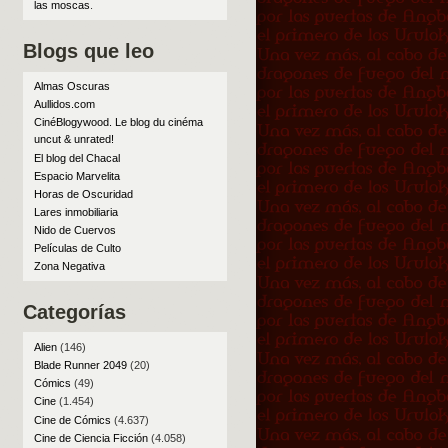
las moscas
.
Blogs que leo
Almas Oscuras
Aullidos.com
CinéBlogywood. Le blog du cinéma
uncut & unrated!
El blog del Chacal
Espacio Marvelita
Horas de Oscuridad
Lares inmobiliaria
Nido de Cuervos
Películas de Culto
Zona Negativa
Categorías
Alien
(146)
Blade Runner 2049
(20)
Cómics
(49)
Cine
(1.454)
Cine de Cómics
(4.637)
Cine de Ciencia Ficción
(4.058)