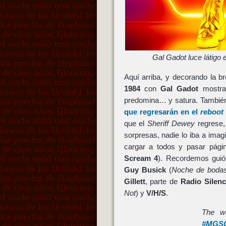
Gal Gadot luce látig
Aquí arriba, y decorando la 
1984
con
Gal Gadot
mostran
predomina… y satura. Tambié
que regresarán en el
reboot
que el
Sheriff Dewey
regrese,
sorpresas, nadie lo iba a imagi
cargar a todos y pasar pági
Scream 4
). Recordemos gui
Guy Busick
(
Noche de boda
Gillett
, parte de
Radio Silen
Not
) y
V/H/S
.
The w
#MGS