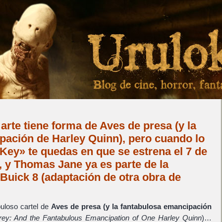
 arte tiene forma de Aves de presa (y la
pación de Harley Quinn), pero cuando lo
Key» te quedas en que se estrena el 7 de
 y Thomas Jane ya es parte de la
Buick 8 (adaptación de otra obra de
buloso cartel de
Aves de presa (y la fantabulosa emancipación
Prey: And the Fantabulous Emancipation of One Harley Quinn
)…