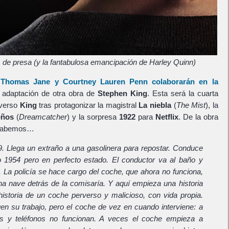
 de presa (y la fantabulosa emancipación de Harley Quinn)
e
Thomas Jane
y
Courtney Lauren Penn
colaborarán en la
, adaptación de otra obra de
Stephen King
. Esta será la cuarta
iverso
King
tras protagonizar la magistral
La niebla
(
The Mist
), la
eños
(
Dreamcatcher
) y la sorpresa
1922
para
Netflix
. De la obra
" sabemos…
9. Llega un extraño a una gasolinera para repostar. Conduce
 1954 pero en perfecto estado. El conductor va al baño y
 La policía se hace cargo del coche, que ahora no funciona,
na nave detrás de la comisaría. Y aquí empieza una historia
 historia de un coche perverso y malicioso, con vida propia.
en su trabajo, pero el coche de vez en cuando interviene: a
s y teléfonos no funcionan. A veces el coche empieza a