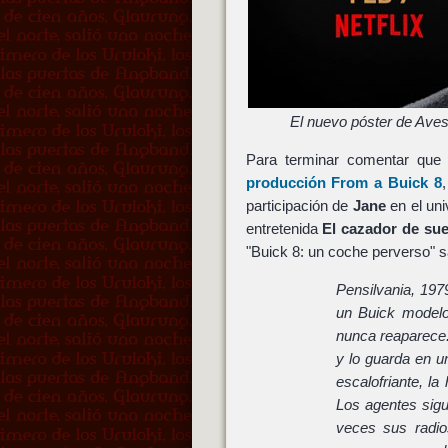
El nuevo póster de Aves
Para terminar comentar qu
producción
From a Buick 8
participación de
Jane
en el un
entretenida
El cazador de su
"Buick 8: un coche perverso
Pensilvania, 197
un Buick modelo
nunca reaparece.
y lo guarda en u
escalofriante, la
Los agentes sigu
veces sus radio