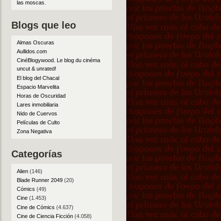
las moscas
.
Blogs que leo
Almas Oscuras
Aullidos.com
CinéBlogywood. Le blog du cinéma
uncut & unrated!
El blog del Chacal
Espacio Marvelita
Horas de Oscuridad
Lares inmobiliaria
Nido de Cuervos
Películas de Culto
Zona Negativa
Categorías
Alien
(146)
Blade Runner 2049
(20)
Cómics
(49)
Cine
(1.453)
Cine de Cómics
(4.637)
Cine de Ciencia Ficción
(4.058)