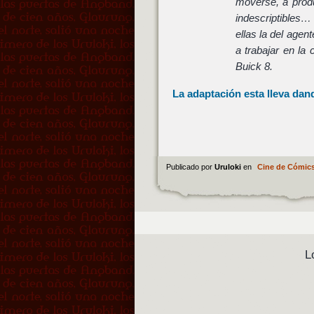
moverse, a produ
indescriptibles…
ellas la del agen
a trabajar en la
Buick 8.
La adaptación esta lleva dan
Publicado por
Uruloki
en
Cine de Cómic
L