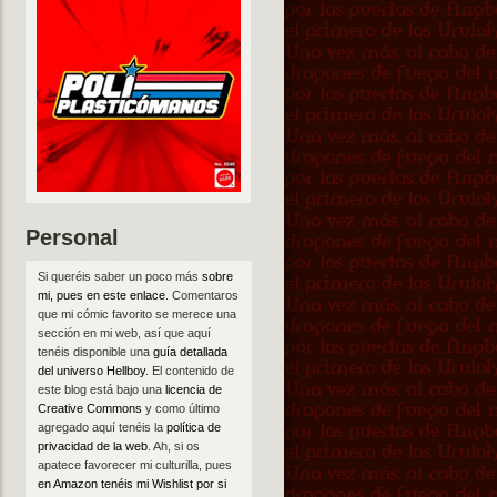
Personal
Si queréis saber un poco más
sobre
mi, pues en este enlace
. Comentaros
que mi cómic favorito se merece una
sección en mi web, así que aquí
tenéis disponible una
guía detallada
del universo Hellboy
. El contenido de
este blog está bajo una
licencia de
Creative Commons
y como último
agregado aquí tenéis la
política de
privacidad de la web
. Ah, si os
apatece favorecer mi culturilla, pues
en Amazon tenéis mi Wishlist por si