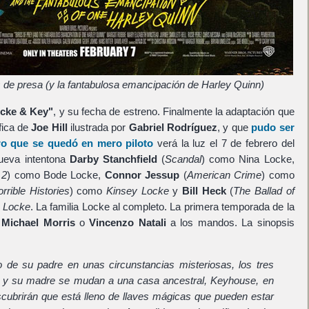
 de presa (y la fantabulosa emancipación de Harley Quinn)
cke & Key"
, y su fecha de estreno. Finalmente la adaptación que
fica de
Joe Hill
ilustrada por
Gabriel Rodríguez
, y que
pudo ser
ro que se quedó en mero piloto
verá la luz el 7 de febrero del
nueva intentona
Darby Stanchfield
(
Scandal
) como Nina Locke,
 2
) como Bode Locke,
Connor Jessup
(
American Crime
) como
rrible Histories
) como
Kinsey Locke
y
Bill Heck
(
The Ballad of
l Locke
. La familia Locke al completo. La primera temporada de la
o
Michael Morris
o
Vincenzo Natali
a los mandos. La sinopsis
o de su padre en unas circunstancias misteriosas, los tres
y su madre se mudan a una casa ancestral, Keyhouse, en
scubrirán que está lleno de llaves mágicas que pueden estar