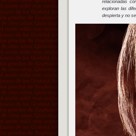
relacionadas co
exploran las dif
despierta y no se