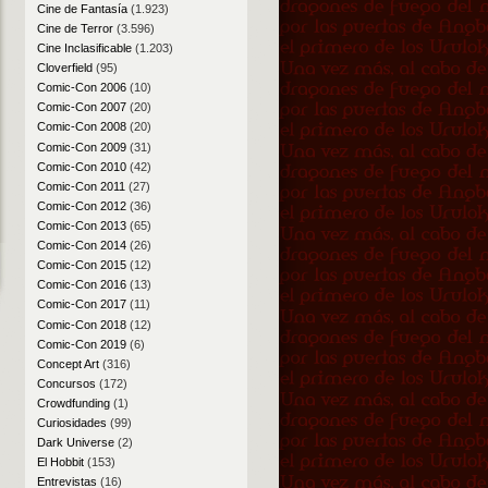
Cine de Fantasía
(1.923)
Cine de Terror
(3.596)
Cine Inclasificable
(1.203)
Cloverfield
(95)
Comic-Con 2006
(10)
Comic-Con 2007
(20)
Comic-Con 2008
(20)
Comic-Con 2009
(31)
Comic-Con 2010
(42)
Comic-Con 2011
(27)
Comic-Con 2012
(36)
Comic-Con 2013
(65)
Comic-Con 2014
(26)
Comic-Con 2015
(12)
Comic-Con 2016
(13)
Comic-Con 2017
(11)
Comic-Con 2018
(12)
Comic-Con 2019
(6)
Concept Art
(316)
Concursos
(172)
Crowdfunding
(1)
Curiosidades
(99)
Dark Universe
(2)
El Hobbit
(153)
Entrevistas
(16)