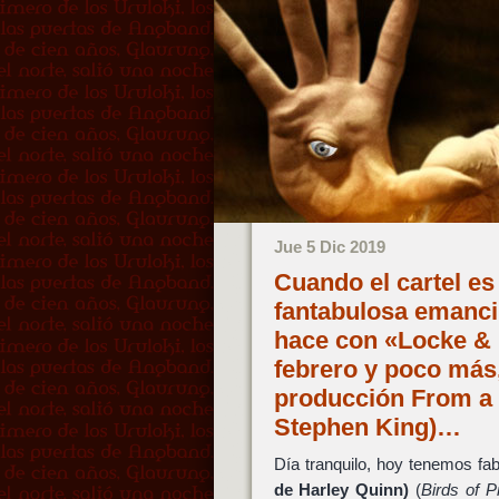
Jue 5 Dic 2019
Cuando el cartel es
fantabulosa emanci
hace con «Locke & 
febrero y poco más,
producción From a 
Stephen King)…
Día tranquilo, hoy tenemos fa
de Harley Quinn)
(
Birds of 