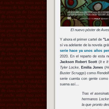
El nuevo póster de Aves
Y ahora el primer cartel de
"Lo
sí va adelante de la novela grá
serie hace ya unos años pe
2020. En el reparto de esta 
Jackson Robert Scott
(
It
e
It
Tyler Locke
,
Emilia Jones
(
Ho
Buster Scruggs
) como
Rendel
serie cuenta con gente com
suena así…
Tras el asesinat
hermanos Locke 
la que pronto de