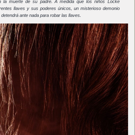
n la muerte de su padre. A medida que los niños Locke
erentes llaves y sus poderes únicos, un misterioso demonio
 detendrá ante nada para robar las llaves.