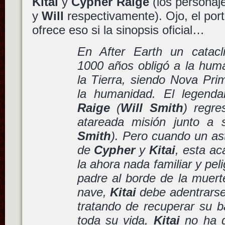
Kitai
y
Cypher Raige
(los persona
y
Will
respectivamente). Ojo, el por
ofrece eso si la sinopsis oficial…
En After Earth un catacl
1000 años obligó a la hum
la Tierra, siendo Nova Pri
la humanidad. El legenda
Raige
(
Will Smith
) regr
atareada misión junto a 
Smith
). Pero cuando un as
de
Cypher
y
Kitai
, esta ac
la ahora nada familiar y pel
padre al borde de la muerte
nave,
Kitai
debe adentrarse 
tratando de recuperar su b
toda su vida,
Kitai
no ha q