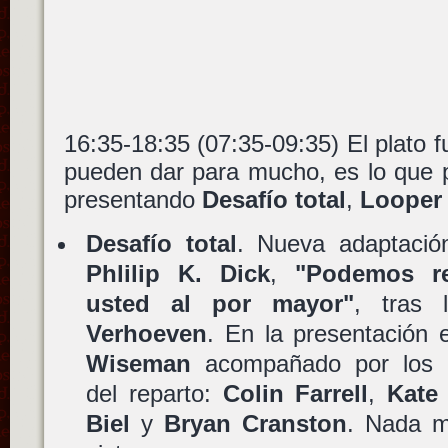
16:35-18:35 (07:35-09:35) El plato f
pueden dar para mucho, es lo que
presentando
Desafío total
,
Looper
Desafío total
. Nueva adaptación
Phlilip K. Dick
,
"Podemos re
usted al por mayor"
, tras
Verhoeven
. En la presentación 
Wiseman
acompañado por los p
del reparto:
Colin Farrell
,
Kate
Biel
y
Bryan Cranston
. Nada m