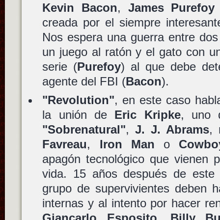
Kevin Bacon
,
James Purefoy
creada por el siempre interesan
Nos espera una guerra entre dos 
un juego al ratón y el gato con u
serie (
Purefoy
) al que debe det
agente del FBI (
Bacon
).
"Revolution"
, en este caso hab
la unión de
Eric Kripke
, uno 
"Sobrenatural"
,
J. J. Abrams
,
Favreau
,
Iron Man
o
Cowbo
apagón tecnológico que vienen p
vida. 15 años después de este 
grupo de supervivientes deben h
internas y al intento por hacer r
Giancarlo Esposito
,
Billy Bu