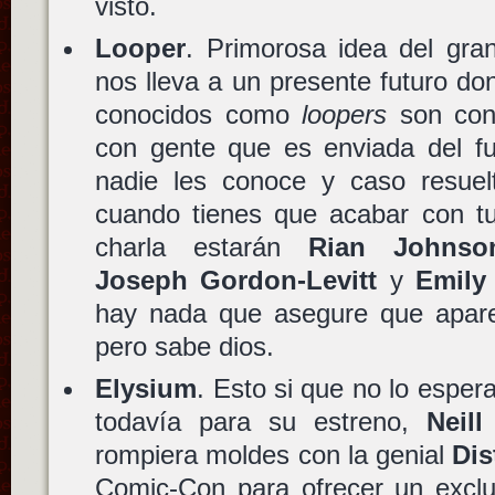
visto.
Looper
. Primorosa idea del gr
nos lleva a un presente futuro do
conocidos como
loopers
son cont
con gente que es enviada del fu
nadie les conoce y caso resuel
cuando tienes que acabar con tu
charla estarán
Rian Johnso
Joseph Gordon-Levitt
y
Emily
hay nada que asegure que apa
pero sabe dios.
Elysium
. Esto si que no lo espe
todavía para su estreno,
Neil
rompiera moldes con la genial
Dis
Comic-Con para ofrecer un exclu