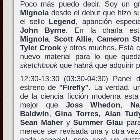
Poco más puedo decir. Soy un gra
Mignola
desde el debut que hizo s
el sello
Legend
, aparición espec
John Byrne
. En la charla es
Mignola
,
Scott Allie
,
Cameron St
Tyler Crook
y otros muchos. Está c
nuevo material para lo que que
sketchbook
que habrá que adquirir 
12:30-13:30 (03:30-04:30) Panel d
estreno de
"Firefly"
. La verdad, u
de la ciencia ficción moderna est
mejor que
Joss Whedon
,
Na
Baldwin
,
Gina Torres
,
Alan Tud
Sean Maher
y
Summer Glau
para
merece ser revisada una y otra vez
nada especial, pero será un gus