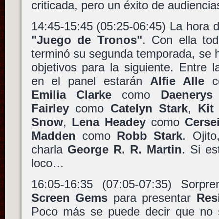
criticada, pero un éxito de audiencia
14:45-15:45 (05:25-06:45) La hora 
"Juego de Tronos"
. Con ella tod
terminó su segunda temporada, se h
objetivos para la siguiente. Entre l
en el panel estarán
Alfie Alle
c
Emilia Clarke
como
Daenerys
Fairley
como
Catelyn Stark
,
Kit
Snow
,
Lena Headey
como
Cerse
Madden
como
Robb Stark
. Ojit
charla
George R. R. Martin
. Si es
loco…
16:05-16:35 (07:05-07:35) Sorpr
Screen Gems
para presentar
Res
Poco más se puede decir que no 