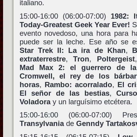
italiano.
15:00-16:00 (06:00-07:00)
1982: 
Today-Greatest Geek Year Ever!
Si
evento novedoso, una hora para ha
puede ser la leche. Ese año se es
Star Trek II: La ira de Khan
,
B
extraterrestre
,
Tron
,
Poltergeist
Mad Max 2: el guerrero de la 
Cromwell, el rey de los bárba
horas
,
Rambo: acorralado
,
El cr
El señor de las bestias
,
Curs
Voladora
y un larguísimo etcétera.
15:00-16:00 (06:00-07:00) P
Transylvania
de
Genndy Tartakos
15:15-16:15 (06:15-07:15)
Low 