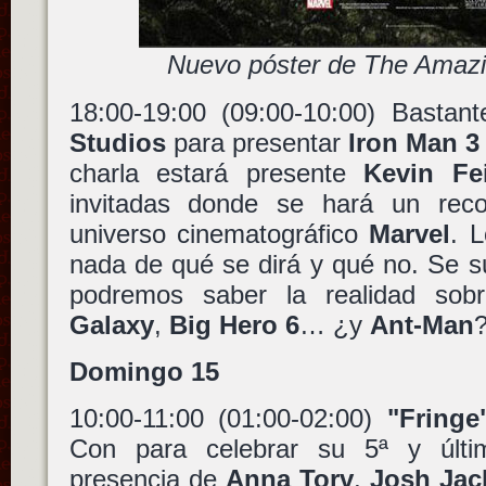
Nuevo póster de The Amaz
18:00-19:00 (09:00-10:00) Bastan
Studios
para presentar
Iron Man 3
charla estará presente
Kevin Fe
invitadas donde se hará un recorr
universo cinematográfico
Marvel
. 
nada de qué se dirá y qué no. Se 
podremos saber la realidad so
Galaxy
,
Big Hero 6
… ¿y
Ant-Man
Domingo 15
10:00-11:00 (01:00-02:00)
"Fringe
Con para celebrar su 5ª y últ
presencia de
Anna Torv
,
Josh Jac