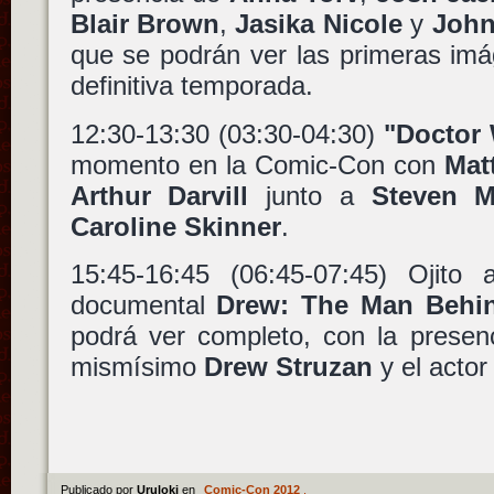
Blair Brown
,
Jasika Nicole
y
John
que se podrán ver las primeras im
definitiva temporada.
12:30-13:30 (03:30-04:30)
"Doctor
momento en la Comic-Con con
Mat
Arthur Darvill
junto a
Steven M
Caroline Skinner
.
15:45-16:45 (06:45-07:45) Ojito 
documental
Drew: The Man Behin
podrá ver completo, con la presenc
mismísimo
Drew Struzan
y el acto
Publicado por
Uruloki
en
Comic-Con 2012
.