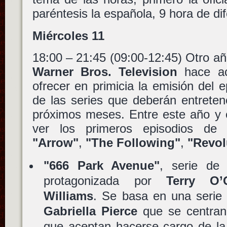
paréntesis la española, 9 hora de dif
Miércoles 11
18:00 – 21:45 (09:00-12:45) Otro a
Warner Bros. Television
hace ac
ofrecer en primicia la emisión del e
de las series que deberán entreten
próximos meses. Entre este año y 
ver los primeros episodios de 
"Arrow"
,
"The Following"
,
"Revol
"666 Park Avenue"
, serie de
protagonizada por
Terry O’
Williams
. Se basa en una serie d
Gabriella Pierce
que se centran
que aceptan hacerse cargo de la