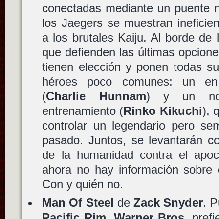
conectadas mediante un puente n
los Jaegers se muestran ineficien
a los brutales Kaiju. Al borde de 
que defienden las últimas opcion
tienen elección y ponen todas s
héroes poco comunes: un en 
(
Charlie Hunnam
) y un no
entrenamiento (
Rinko Kikuchi
), 
controlar un legendario pero se
pasado. Juntos, se levantarán c
de la humanidad contra el apocal
ahora no hay información sobre 
Con y quién no.
Man Of Steel
de
Zack Snyder
. 
Pacific Rim
.
Warner Bros.
prefi