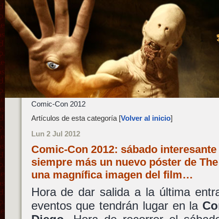
Comic-Con 2012
Artículos de esta categoría [
Volver al inicio
]
Lun 2 Jul 2012
Comic-Con 2012: sábado interesant
siempre más un nuevo póster de The
una magnífica imagen del film…
Hora de dar salida a la última entra
eventos que tendrán lugar en la
Co