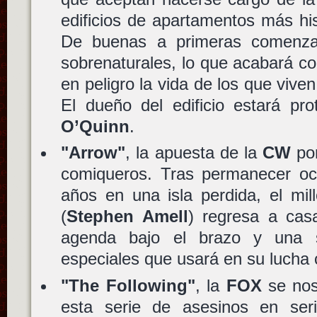
edificios de apartamentos más hi
De buenas a primeras comenzar
sobrenaturales, lo que acabará c
en peligro la vida de los que vive
El dueño del edificio estará pr
O’Quinn
.
"Arrow"
, la apuesta de la
CW
por
comiqueros. Tras permanecer ocu
años en una isla perdida, el mil
(
Stephen Amell
) regresa a cas
agenda bajo el brazo y una s
especiales que usará en su lucha 
"The Following"
, la
FOX
se nos
esta serie de asesinos en ser