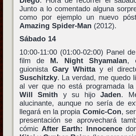
Diego
. Hora de recorrer el sábad
Junto a lo comentado alguna sorpre
como por ejemplo un nuevo pó
Amazing Spider-Man
(2012).
Sábado 14
10:00-11:00 (01:00-02:00) Panel d
film de
M. Night Shyamalan
, 
guionista
Gary Whitta
y el direct
Suschitzky
. La verdad, me quedo l
al ver que no está programada la p
Will Smith
y su hijo
Jaden
. M
alucinante, aunque no sería de ex
llegará en la propia
Comic-Con
, se
presentación se aprovechará tamb
cómic
After Earth: Innocence
don