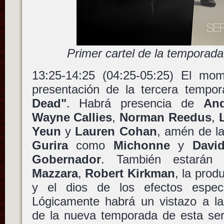
Primer cartel de la temporada 
13:25-14:25 (04:25-05:25) El m
presentación de la tercera tempo
Dead"
. Habrá presencia de
An
Wayne Callies
,
Norman Reedus
,
Yeun
y
Lauren Cohan
, amén de l
Gurira
como
Michonne
y
Davi
Gobernador
. También estarán
Mazzara
,
Robert Kirkman
, la prod
y el dios de los efectos espe
Lógicamente habrá un vistazo a la
de la nueva temporada de esta seri