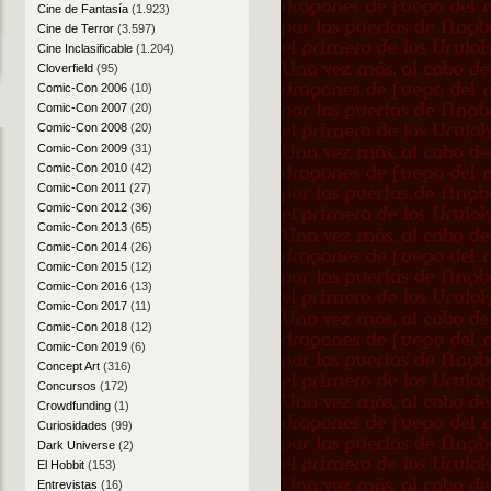
Cine de Fantasía
(1.923)
Cine de Terror
(3.597)
Cine Inclasificable
(1.204)
Cloverfield
(95)
Comic-Con 2006
(10)
Comic-Con 2007
(20)
Comic-Con 2008
(20)
Comic-Con 2009
(31)
Comic-Con 2010
(42)
Comic-Con 2011
(27)
Comic-Con 2012
(36)
Comic-Con 2013
(65)
Comic-Con 2014
(26)
Comic-Con 2015
(12)
Comic-Con 2016
(13)
Comic-Con 2017
(11)
Comic-Con 2018
(12)
Comic-Con 2019
(6)
Concept Art
(316)
Concursos
(172)
Crowdfunding
(1)
Curiosidades
(99)
Dark Universe
(2)
El Hobbit
(153)
Entrevistas
(16)