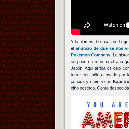
Y hablamos de cosas de
Lege
el
anuncio de que se nos vie
Pokémon Company
. La histo
se pone en marcha el año q
Japón. Aquí arriba os dejo co
terror con niño acosado por 
curiosa y cuenta con
Kate B
niño poseído. Como despedida 