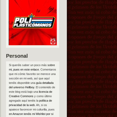
Personal
Si queréis saber un poco más
sobre
mi, pues en este enlace
. Comentaros
que mi cómic favorito se merece una
sección en mi web, así que aquí
tenéis disponible una
guía detallada
del universo Hellboy
. El contenido de
este blog está bajo una
licencia de
Creative Commons
y como último
agregado aquí tenéis la
política de
privacidad de la web
. Ah, si os
apatece favorecer mi culturilla, pues
en Amazon tenéis mi Wishlist por si