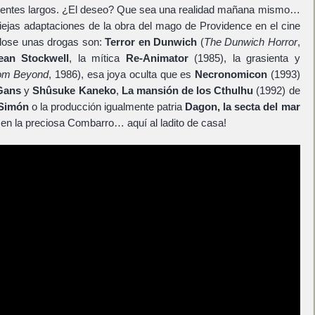
ientes largos. ¿El deseo? Que sea una realidad mañana mismo…
iejas adaptaciones de la obra del mago de Providence en el cine
ndose unas drogas son:
Terror en Dunwich
(
The Dunwich Horror
,
ean Stockwell
, la mítica
Re-Animator
(1985), la grasienta y
om Beyond
, 1986), esa joya oculta que es
Necronomicon
(1993)
Gans
y
Shûsuke Kaneko
,
La mansión de los Cthulhu
(1992) de
 Simón
o la producción igualmente patria
Dagon, la secta del mar
en la preciosa Combarro… aquí al ladito de casa!