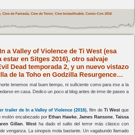
s
,
Cine de Fantasía
,
Cine de Terror
,
Cine Inclasificable
,
Comic-Con 2016
.
 In a Valley of Violence de Ti West (esa
 estar en Sitges 2016), otro salvaje
Evil Dead temporada 2, y un nuevo vistazo
illa de la Toho en Godzilla Resurgence…
 norte tenemos mal buen tiempo, ni suficiente como para irse a la
edarse en casa. Dedico un poco al blog antes de irme de paseo a
er trailer de
In a Valley of Violence
(2016)
, film de
Ti West
que
te molón encabezado por
Ethan Hawke
,
James Ransone
,
Taissa
aren Gillan
.
West
ha dado el salto del terror más clásico con
de venganza. La sinopsis mola bastante. Un vagabundo llamado