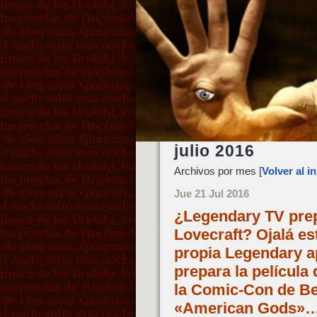
julio 2016
Archivos por mes [
Volver al in
Jue 21 Jul 2016
¿Legendary TV prepa
Lovecraft? Ojalá es
propia Legendary 
prepara la película 
la Comic-Con de Bef
«American Gods»