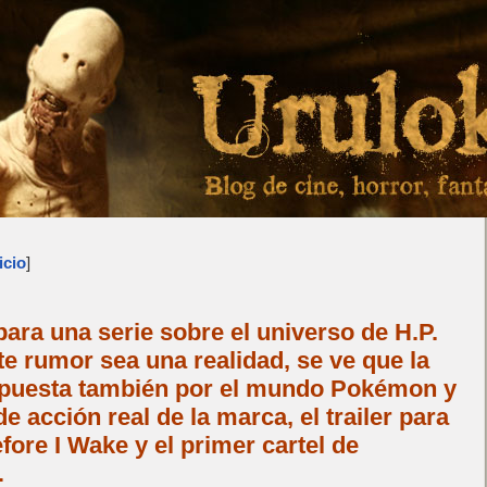
icio
]
ra una serie sobre el universo de H.P.
te rumor sea una realidad, se ve que la
apuesta también por el mundo Pokémon y
de acción real de la marca, el trailer para
ore I Wake y el primer cartel de
…