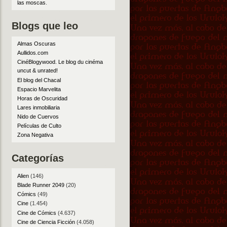
las moscas
.
Blogs que leo
Almas Oscuras
Aullidos.com
CinéBlogywood. Le blog du cinéma
uncut & unrated!
El blog del Chacal
Espacio Marvelita
Horas de Oscuridad
Lares inmobiliaria
Nido de Cuervos
Películas de Culto
Zona Negativa
Categorías
Alien
(146)
Blade Runner 2049
(20)
Cómics
(49)
Cine
(1.454)
Cine de Cómics
(4.637)
Cine de Ciencia Ficción
(4.058)