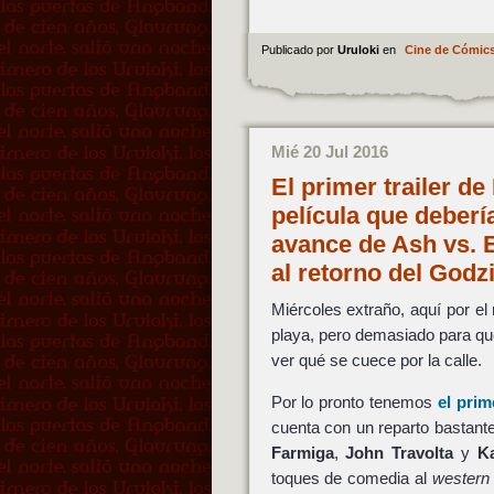
Publicado por
Uruloki
en
Cine de Cómic
Mié 20 Jul 2016
El primer trailer de
película que debería
avance de Ash vs. 
al retorno del Godz
Miércoles extraño, aquí por el
playa, pero demasiado para qu
ver qué se cuece por la calle.
Por lo pronto tenemos
el prim
cuenta con un reparto bastan
Farmiga
,
John Travolta
y
K
toques de comedia al
western