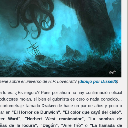
rie sobre el universo de H.P. Lovecraft? (
dibujo por Disse86
)
a lo es. ¿Es seguro? Pues por ahora no hay confirmación oficial
oductores molan, si bien el guionista es cero o nada conocido…
 cortometraje llamado
Draken
de hace un par de años y poco o
sar en
"El Horror de Dunwich"
,
"El color que cayó del cielo"
,
ter Ward"
,
"Herbert West reanimador"
,
"La sombra de
ñas de la locura"
,
"Dagón"
,
"Aire frío"
o
"La llamada de