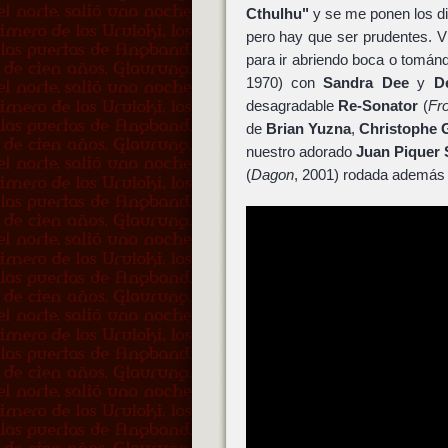
Cthulhu"
y se me ponen los d
pero hay que ser prudentes. V
para ir abriendo boca o tomá
1970) con
Sandra Dee
y
D
desagradable
Re-Sonator
(
Fr
de
Brian Yuzna
,
Christophe 
nuestro adorado
Juan Piquer
(
Dagon
, 2001) rodada además 