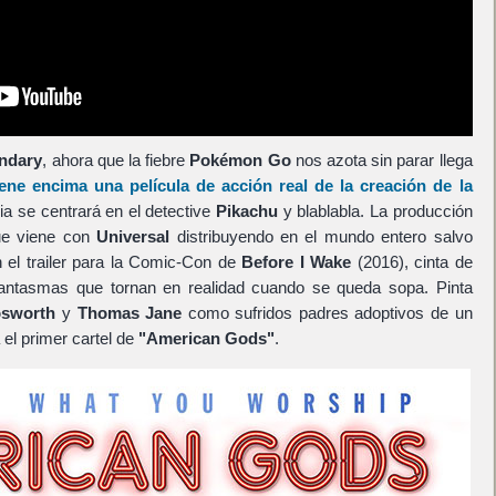
ndary
, ahora que la fiebre
Pokémon Go
nos azota sin parar llega
ne encima una película de acción real de la creación de la
ria se centrará en el detective
Pikachu
y blablabla. La producción
ue viene con
Universal
distribuyendo en el mundo entero salvo
n el trailer para la Comic-Con de
Before I Wake
(2016), cinta de
fantasmas que tornan en realidad cuando se queda sopa. Pinta
osworth
y
Thomas Jane
como sufridos padres adoptivos de un
el primer cartel de
"American Gods"
.