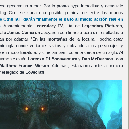
de generar un rumor. Por lo pronto hype inmediato y desquicie
ding Cool se saca una posible primicia de entre las manos
e Cthulhu"
darán finalmente el salto al medio acción real en
n
. Aparentemente
Legendary TV
, filial de
Legendary Pictures
,
al
o
James Cameron
apoyaron con firmeza pero sin resultados a
an por adaptar
"En las montañas de la locura"
, podría estar
tología donde veríamos vivitos y coleando a los personajes y
n modo literatura, y cine también, durante cerca de un siglo. Al
stamente están
Lorenzo Di Bonaventura
y
Dan McDermott
, con
Matthew Francis Wilson
. Además, estaríamos ante la primera
r el legado de
Lovecraft
.