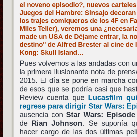
el noveno episodio?, nuevos carteles 
Juegos del Hambre: Sinsajo decoran 
los trajes comiqueros de los 4F en Fa
Miles Teller), veremos una ¿necesaria
made un USA de Déjame entrar, la nov
destino" de Alfred Brester al cine de 
Kong: Skull Island…
Pues volvemos a las andadas con un
la primera ilusionante nota de prens
2015. El día se pone en marcha con
de esos que se podría casi que hasta
Review cuenta que
Lucasfilm
qui
regrese para dirigir
Star Wars: Ep
ausencia con
Star Wars: Episode 
de
Rian Johnson
. Se suponía 
hacer cargo de las dos últimas pel