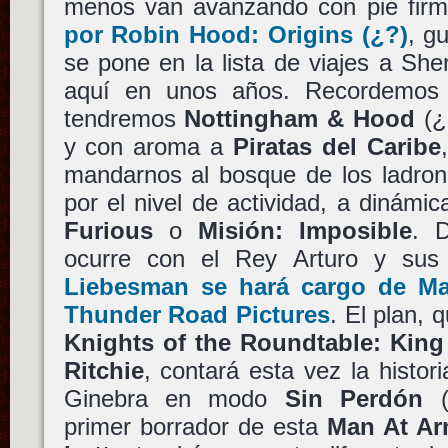
menos van avanzando con pie fir
por
Robin Hood: Origins
(¿?)
, g
se pone en la lista de viajes a S
aquí en unos años. Recordemos
tendremos
Nottingham & Hood
(¿
y con aroma a
Piratas del Caribe
mandarnos al bosque de los ladron
por el nivel de actividad, a dinám
Furious
o
Misión: Imposible
. 
ocurre con el Rey Arturo y sus
Liebesman
se hará cargo de
Ma
Thunder Road Pictures
. El plan, 
Knights of the Roundtable: King
Ritchie
, contará esta vez la histor
Ginebra en modo
Sin Perdón
primer borrador de esta
Man At A