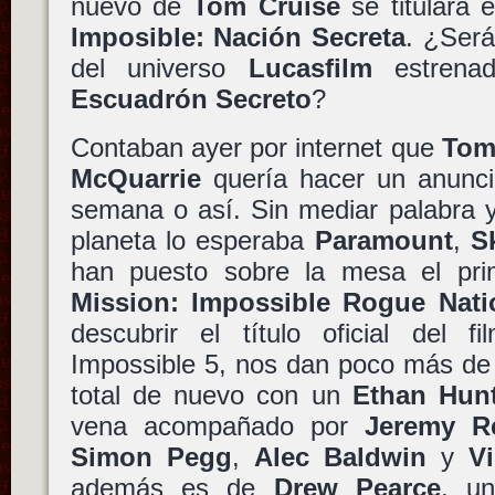
nuevo de
Tom Cruise
se titulará 
Imposible: Nación Secreta
. ¿Será
del universo
Lucasfilm
estren
Escuadrón Secreto
?
Contaban ayer por internet que
Tom
McQuarrie
quería hacer un anunci
semana o así. Sin mediar palabra 
planeta lo esperaba
Paramount
,
S
han puesto sobre la mesa el pr
Mission: Impossible Rogue Nati
descubrir el título oficial del f
Impossible 5, nos dan poco más de
total de nuevo con un
Ethan Hun
vena acompañado por
Jeremy R
Simon Pegg
,
Alec Baldwin
y
V
además es de
Drew Pearce
, u