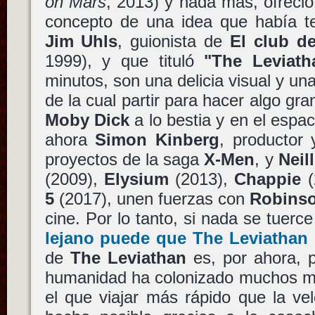
on Mars
, 2013) y nada más, ofreció 
concepto de una idea que había ten
Jim Uhls
, guionista de
El club de
1999), y que tituló
"The Leviath
minutos, son una delicia visual y un
de la cual partir para hacer algo g
Moby Dick
a lo bestia y en el espac
ahora
Simon Kinberg
, productor
proyectos de la saga
X-Men
, y
Neil
(2009),
Elysium
(2013),
Chappie
(
5
(2017), unen fuerzas con
Robins
cine. Por lo tanto, si nada se tuerc
lejano puede que
The Leviathan
de
The Leviathan
es, por ahora, p
humanidad ha colonizado muchos m
el que viajar más rápido que la ve