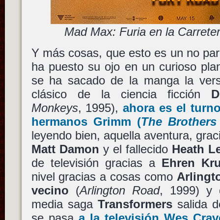
Mad Max: Furia en la Carreter
Y más cosas, que esto es un no pa
ha puesto su ojo en un curioso pl
se ha sacado de la manga la versi
clásico de la ciencia ficción
D
Monkeys
, 1995),
ahora es el turn
hermanos Grimm
(
The Brother
leyendo bien, aquella aventura, grac
Matt Damon
y el fallecido
Heath L
de televisión gracias a
Ehren Kr
nivel gracias a cosas como
Arlingt
vecino
(
Arlington Road
, 1999) y 
media saga
Transformers
salida 
se pasa
a la televisión
Wes Crav