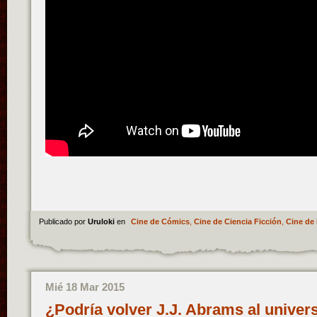
Publicado por
Uruloki
en
Cine de Cómics
,
Cine de Ciencia Ficción
,
Cine de 
Mié 18 Mar 2015
¿Podría volver J.J. Abrams al univers