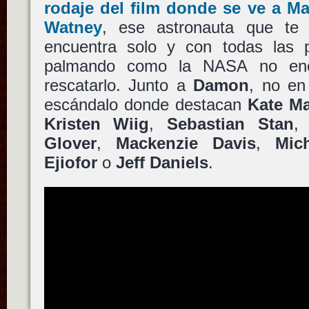
rodaje del film donde se ve a
Ma
Watney
, ese astronauta que te 
encuentra solo y con todas las 
palmando como la NASA no enc
rescatarlo. Junto a
Damon
, no en
escándalo donde destacan
Kate M
Kristen Wiig
,
Sebastian Stan
Glover
,
Mackenzie Davis
,
Mic
Ejiofor
o
Jeff Daniels
.