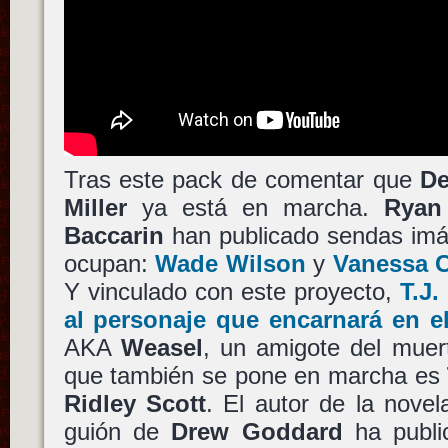
Tras este pack de comentar que
De
Miller
ya está en marcha.
Ryan
Baccarin
han publicado sendas imág
ocupan:
Wade Wilson
y
Vanessa C
Y vinculado con este proyecto,
T.J.
al personaje que encarnará en el
AKA
Weasel
, un amigote del muert
que también se pone en marcha es
Ridley Scott
. El autor de la nove
guión de
Drew Goddard
ha publ