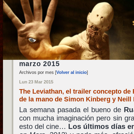
marzo 2015
Archivos por mes [
Volver al inicio
]
Lun 23 Mar 2015
The Leviathan, el trailer concepto de
de la mano de Simon Kinberg y Nei
La semana pasada el bueno de
Ru
con mucha imaginación pero sin gr
esto del cine…
Los últimos días e