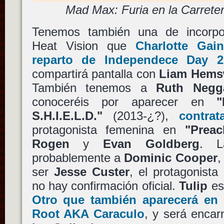
Mad Max: Furia en la Carreter
Tenemos también una de incorpo
Heat Vision que
Charlotte Gai
reparto de
Independece Day 2
compartirá pantalla con
Liam Hems
También tenemos a
Ruth Negg
conoceréis por aparecer en
"
S.H.I.E.L.D."
(2013-¿?),
contra
protagonista femenina en
"Preac
Rogen
y
Evan Goldberg
. 
probablemente a
Dominic Cooper
,
ser
Jesse Custer
, el protagonista
no hay confirmación oficial.
Tulip
es
Otro que también aparecerá en 
Root
AKA
Caraculo
, y será encar