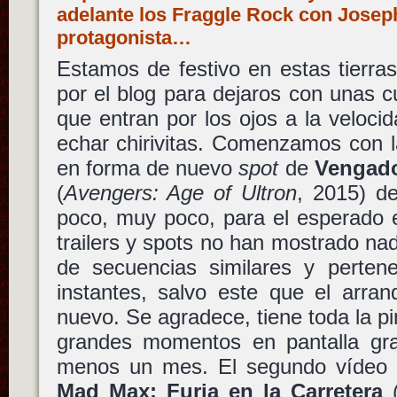
adelante los Fraggle Rock con Josep
protagonista…
Estamos de festivo en estas tierr
por el blog para dejaros con unas c
que entran por los ojos a la veloci
echar chirivitas. Comenzamos con la
en forma de nuevo
spot
de
Vengado
(
Avengers: Age of Ultron
, 2015) 
poco, muy poco, para el esperado e
trailers y spots no han mostrado n
de secuencias similares y perten
instantes, salvo este que el arra
nuevo. Se agradece, tiene toda la p
grandes momentos en pantalla gr
menos un mes. El segundo vídeo e
Mad Max: Furia en la Carretera