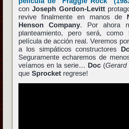
película de
"Fraggle Rock"
(1983
con
Joseph Gordon-Levitt
protago
revive finalmente en manos de
Henson Company
. Por ahora 
planteamiento, pero será, como 
película de acción real. Veremos por
a los simpáticos constructores
Do
Seguramente echaremos de menos
veíamos en la serie…
Doc
(
Gerard
que
Sprocket
regrese!