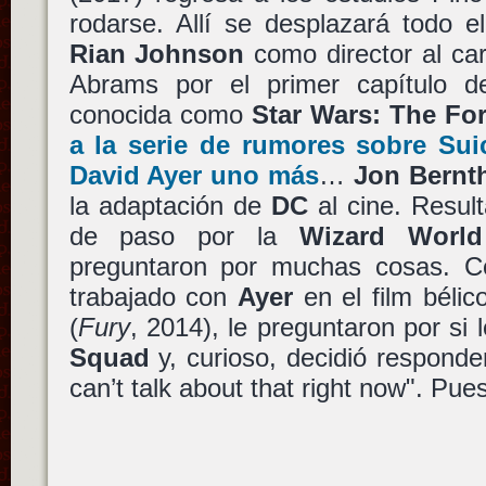
rodarse. Allí se desplazará todo e
Rian Johnson
como director al car
Abrams por el primer capítulo d
conocida como
Star Wars: The Fo
a la serie de rumores sobre
Sui
David Ayer
uno más
…
Jon Bernt
la adaptación de
DC
al cine. Resul
de paso por la
Wizard Worl
preguntaron por muchas cosas. C
trabajado con
Ayer
en el film béli
(
Fury
, 2014), le preguntaron por si
Squad
y, curioso, decidió responde
can’t talk about that right now". Pue