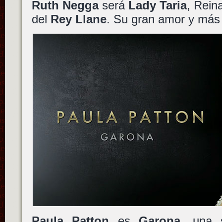
Ruth Negga
será
Lady Taria
, Rein
del
Rey Llane
. Su gran amor y más f
Paula Patton
es
Garona
, una 