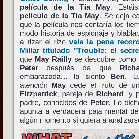
película de la Tía May
. Está
película de la Tía May
. Se deja ca
que la película nos contaría los t
modo historia de espionaje y blablab
a rizar el rizo
vale la pena reco
Millar
titulado
"Trouble: el secr
que
May Railly
se descubre como 
Peter
después de que
Rich
embarazada… lo siento
Ben
. L
atención
May
cede el fruto de u
Fitzpatrick
, pareja de
Richard
, y 
padre, conocidos de
Peter
. Lo dic
apunta a verdadera paja mental d
algún momento si quiera a analizars