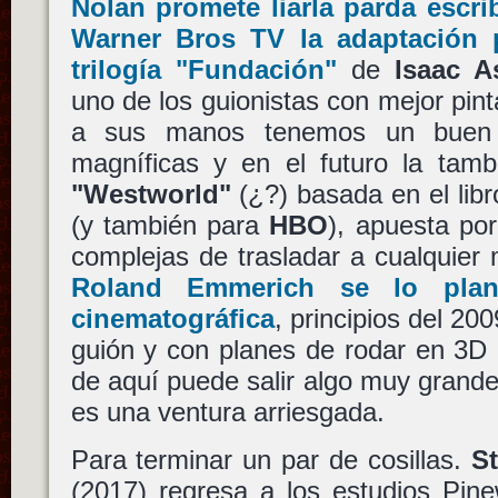
Nolan
promete liarla parda escri
Warner Bros TV
la adaptación p
trilogía
"Fundación"
de
Isaac A
uno de los guionistas con mejor pin
a sus manos tenemos un buen 
magníficas y en el futuro la tambi
"Westworld"
(¿?) basada en el lib
(y también para
HBO
), apuesta po
complejas de trasladar a cualquie
Roland Emmerich
se lo plan
cinematográfica
, principios del 20
guión y con planes de rodar en 3D 
de aquí puede salir algo muy grand
es una ventura arriesgada.
Para terminar un par de cosillas.
St
(2017) regresa a los estudios Pin