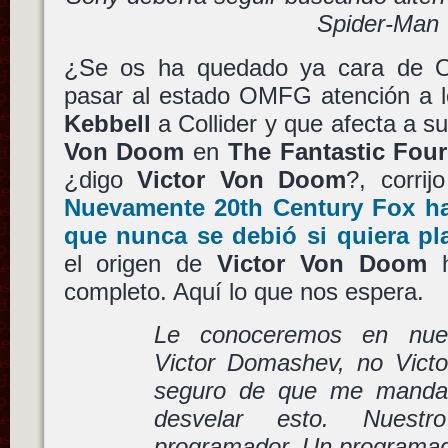
Spider-Man
¿Se os ha quedado ya cara de 
pasar al estado OMFG atención a 
Kebbell
a Collider y que afecta a 
Von Doom
en
The Fantastic Four
¿digo
Victor Von Doom
?, corri
Nuevamente
20th Century Fox
ha
que nunca se debió si quiera pl
el origen de
Victor Von Doom
h
completo. Aquí lo que nos espera.
Le conoceremos en nues
Victor Domashev, no Vict
seguro de que me mandar
desvelar esto. Nues
programador. Un programado