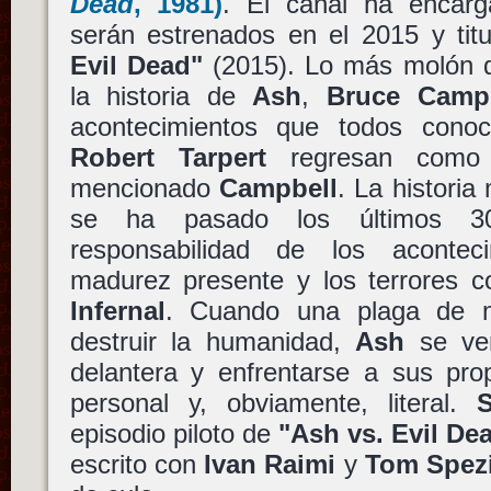
Dead
, 1981)
. El canal ha encarg
serán estrenados en el 2015 y titu
Evil Dead"
(2015). Lo más molón d
la historia de
Ash
,
Bruce Campb
acontecimientos que todos con
Robert Tarpert
regresan como p
mencionado
Campbell
. La histori
se ha pasado los últimos 3
responsabilidad de los acontec
madurez presente y los terrores 
Infernal
. Cuando una plaga de 
destruir la humanidad,
Ash
se ver
delantera y enfrentarse a sus pro
personal y, obviamente, literal.
episodio piloto de
"Ash vs. Evil De
escrito con
Ivan Raimi
y
Tom Spezi