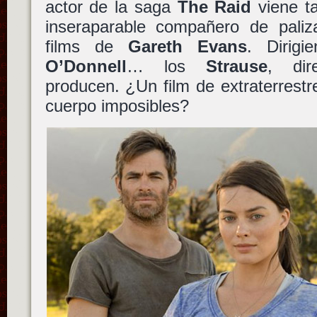
actor de la saga
The Raid
viene t
inseraparable compañero de paliz
films de
Gareth Evans
. Dirig
O’Donnell
… los
Strause
, di
producen. ¿Un film de extraterrest
cuerpo imposibles?