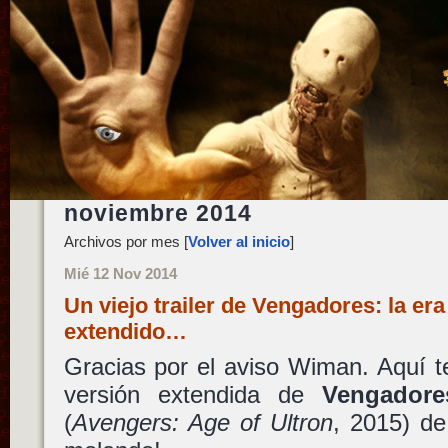
noviembre 2014
Archivos por mes [
Volver al inicio
]
Mié 12 Nov 2014
Un viejo trailer de Vengadores: la er
extendido…
Gracias por el aviso Wiman. Aquí ten
versión extendida de
Vengadore
(
Avengers: Age of Ultron
, 2015) d