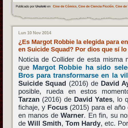
Publicado por
Uruloki
en
Cine de Cómics
,
Cine de Ciencia Ficción
,
Cine de 
Lun 10 Nov 2014
¿Es Margot Robbie la elegida para e
en Suicide Squad? Por dios que sí l
Noticia de Collider de esta misma
que
Margot Robbie
ha sido sel
Bros
para transformarse en la vi
Suicide Squad
(2016) de
David A
posible, rueda en estos moment
Tarzan
(2016) de
David Yates
, lo 
fichaje, y
Focus
(2015) para el año 
en manos de
Warner
. En fin, su n
de
Will Smith
,
Tom Hardy
, etc. Po