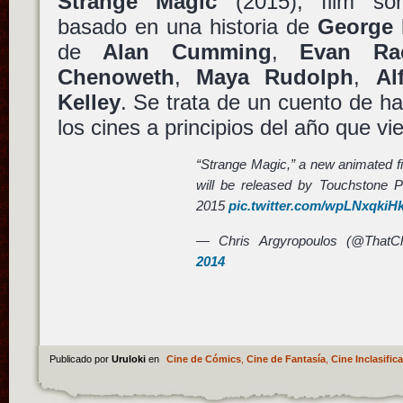
Strange Magic
(2015), film s
basado en una historia de
George 
de
Alan Cumming
,
Evan Ra
Chenoweth
,
Maya Rudolph
,
Al
Kelley
. Se trata de un cuento de ha
los cines a principios del año que vi
“Strange Magic,” a new animated fi
will be released by Touchstone P
2015
pic.twitter.com/wpLNxqkiH
— Chris Argyropoulos (@ThatC
2014
Publicado por
Uruloki
en
Cine de Cómics
,
Cine de Fantasía
,
Cine Inclasific