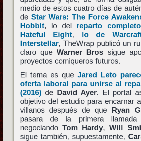
medio de estos cuatro días de autént
de
Star Wars: The Force Awaken
Hobbit
, lo del
reparto complet
Hateful Eight
,
lo de
Warcraf
Interstellar
, TheWrap publicó un ru
claro que
Warner Bros
sigue apo
proyectos comiqueros futuros.
El tema es que
Jared Leto
parece
oferta laboral para unirse al rep
(2016)
de
David Ayer
. El portal 
objetivo del estudio para encarnar 
villanos después de que
Ryan G
pasara de la primera llamada 
negociando
Tom Hardy
,
Will Smi
sigue también, supuestamente,
Car