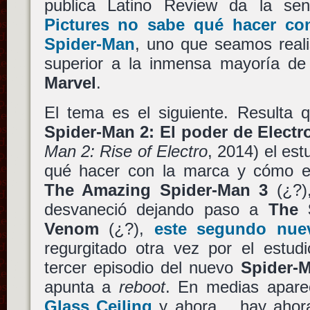
publica Latino Review da la s
Pictures
no sabe qué hacer co
Spider-Man
, uno que seamos reali
superior a la inmensa mayoría de 
Marvel
.
El tema es el siguiente. Resulta 
Spider-Man 2: El poder de Electr
Man 2: Rise of Electro
, 2014) el est
qué hacer con la marca y cómo ex
The Amazing Spider-Man 3
(¿?),
desvaneció dejando paso a
The 
Venom
(¿?),
este segundo nue
regurgitado otra vez por el estud
tercer episodio del nuevo
Spider-
apunta a
reboot
. En medias apar
Glass Ceiling
y ahora… hay ahora