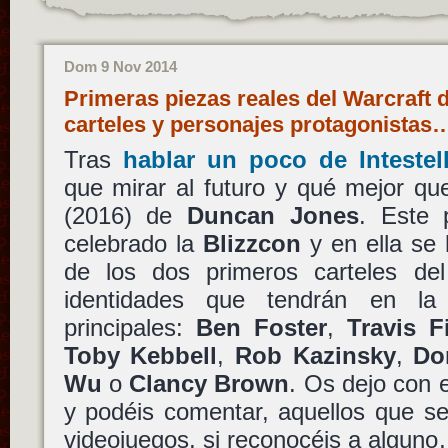
Dom 9 Nov 2014
Primeras piezas reales del Warcraft
carteles y personajes protagonistas
Tras
hablar un poco de
Intestel
que mirar al futuro y qué mejor q
(2016) de
Duncan Jones
. Este
celebrado la
Blizzcon
y en ella se
de los dos primeros carteles del 
identidades que tendrán en la 
principales:
Ben Foster
,
Travis 
Toby Kebbell
,
Rob Kazinsky
,
Do
Wu
o
Clancy Brown
. Os dejo con e
y podéis comentar, aquellos que se
videojuegos, si reconocéis a alguno