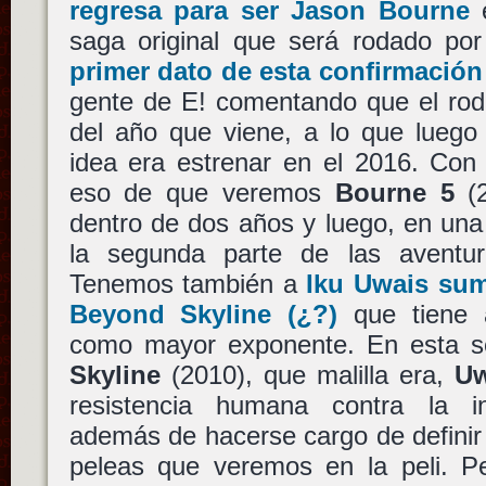
regresa para ser
Jason Bourne
e
saga original que será rodado po
primer dato de esta confirmación
gente de E! comentando que el roda
del año que viene, a lo que lueg
idea era estrenar en el 2016. Con
eso de que veremos
Bourne 5
(2
dentro de dos años y luego, en una
la segunda parte de las avent
Tenemos también a
Iku Uwais
sumá
Beyond Skyline
(¿?)
que tiene
como mayor exponente. En esta se
Skyline
(2010), que malilla era,
Uw
resistencia humana contra la inv
además de hacerse cargo de definir 
peleas que veremos en la peli. Pe