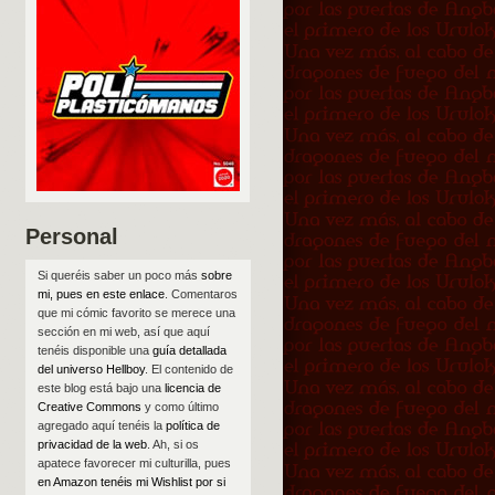
Personal
Si queréis saber un poco más
sobre
mi, pues en este enlace
. Comentaros
que mi cómic favorito se merece una
sección en mi web, así que aquí
tenéis disponible una
guía detallada
del universo Hellboy
. El contenido de
este blog está bajo una
licencia de
Creative Commons
y como último
agregado aquí tenéis la
política de
privacidad de la web
. Ah, si os
apatece favorecer mi culturilla, pues
en Amazon tenéis mi Wishlist por si