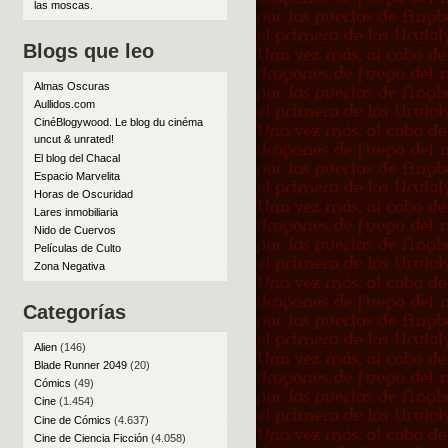
las moscas
.
Blogs que leo
Almas Oscuras
Aullidos.com
CinéBlogywood. Le blog du cinéma
uncut & unrated!
El blog del Chacal
Espacio Marvelita
Horas de Oscuridad
Lares inmobiliaria
Nido de Cuervos
Películas de Culto
Zona Negativa
Categorías
Alien
(146)
Blade Runner 2049
(20)
Cómics
(49)
Cine
(1.454)
Cine de Cómics
(4.637)
Cine de Ciencia Ficción
(4.058)