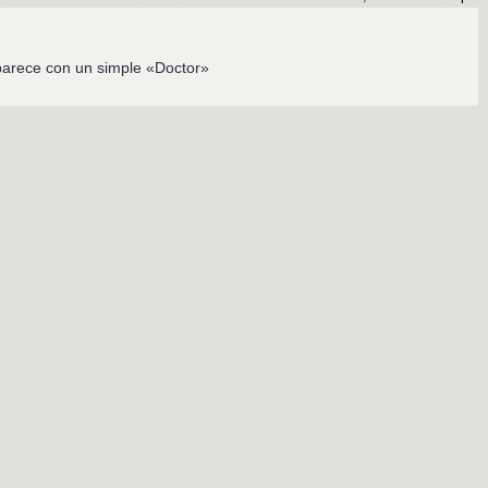
:
arece con un simple «Doctor»