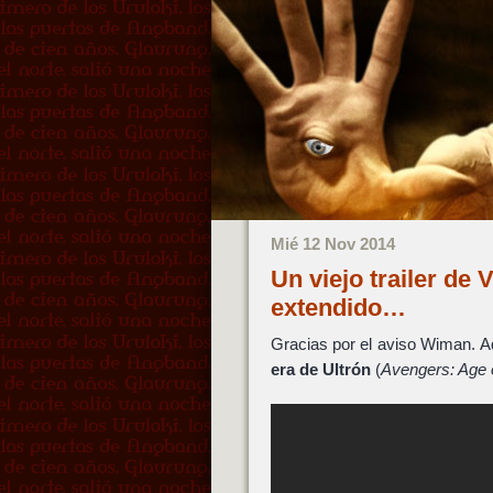
Mié 12 Nov 2014
Un viejo trailer de
extendido…
Gracias por el aviso Wiman. Aq
era de Ultrón
(
Avengers: Age o