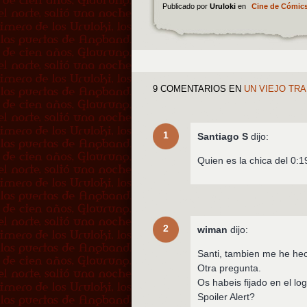
Publicado por
Uruloki
en
Cine de Cómic
9 COMENTARIOS
EN
UN VIEJO TRA
1
Santiago S
dijo:
Quien es la chica del 0:1
2
wiman
dijo:
Santi, tambien me he he
Otra pregunta.
Os habeis fijado en el 
Spoiler Alert?