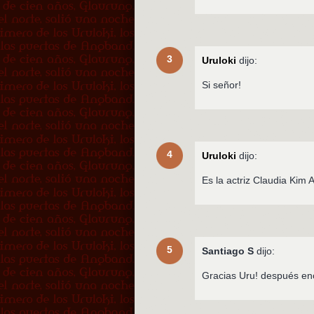
3
Uruloki
dijo:
Si señor!
4
Uruloki
dijo:
Es la actriz Claudia Kim
5
Santiago S
dijo:
Gracias Uru! después enco