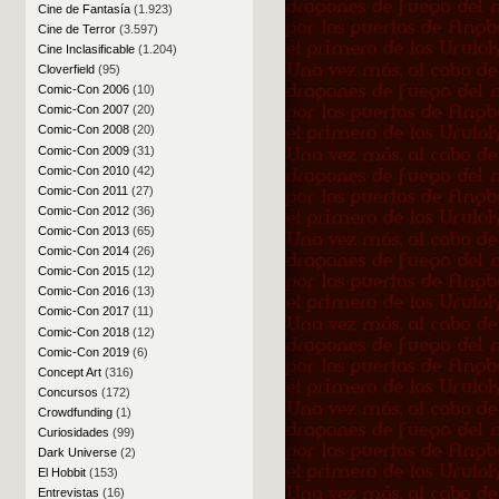
Cine de Fantasía
(1.923)
Cine de Terror
(3.597)
Cine Inclasificable
(1.204)
Cloverfield
(95)
Comic-Con 2006
(10)
Comic-Con 2007
(20)
Comic-Con 2008
(20)
Comic-Con 2009
(31)
Comic-Con 2010
(42)
Comic-Con 2011
(27)
Comic-Con 2012
(36)
Comic-Con 2013
(65)
Comic-Con 2014
(26)
Comic-Con 2015
(12)
Comic-Con 2016
(13)
Comic-Con 2017
(11)
Comic-Con 2018
(12)
Comic-Con 2019
(6)
Concept Art
(316)
Concursos
(172)
Crowdfunding
(1)
Curiosidades
(99)
Dark Universe
(2)
El Hobbit
(153)
Entrevistas
(16)