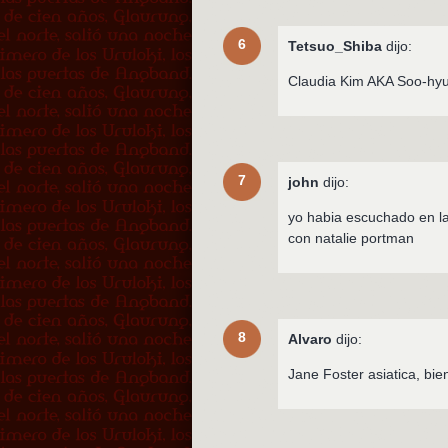
6
Tetsuo_Shiba
dijo:
Claudia Kim AKA Soo-hy
7
john
dijo:
yo habia escuchado en la
con natalie portman
8
Alvaro
dijo:
Jane Foster asiatica, bi