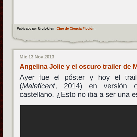
Publicado por
Uruloki
en
Cine de Ciencia Ficción
.
Mié 13 Nov 2013
Angelina Jolie y el oscuro trailer de
Ayer fue el póster y hoy el trai
(
Maleficent
, 2014) en versión o
castellano. ¿Esto no iba a ser una 