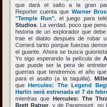
que dará el salto a la gran pan
Reporter cuenta que
Warner Bros
"Temple Run"
, el juego para te
Studios
. La verdad, poco que pens
historia de un explorador que deb
trae el diablo después de robar u
Correrá tanto porque fuerzas demon
el guante. Ahora se busca guionist
Yo sigo esperando la película de
A
que puede ser la pera de entreten
guerras que tendremos el año que 
para el asalto (a la taquilla).
Mill
que
Hercules: The Legend Beg
Harlin
será estrenada el 7 de febr
mientras que
Hercules: The Thr
Brett Ratner
, y de Paramount, no l