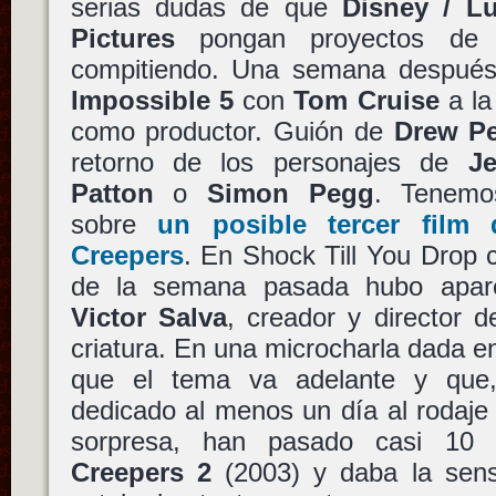
serias dudas de que
Disney / Lu
Pictures
pongan proyectos de s
compitiendo. Una semana después
Impossible 5
con
Tom Cruise
a la
como productor. Guión de
Drew Pe
retorno de los personajes de
J
Patton
o
Simon Pegg
. Tenemo
sobre
un posible tercer fil
Creepers
. En Shock Till You Drop
de la semana pasada hubo apar
Victor Salva
, creador y director d
criatura. En una microcharla dada en
que el tema va adelante y que
dedicado al menos un día al rodaje
sorpresa, han pasado casi 1
Creepers 2
(2003) y daba la sens