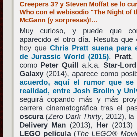
Creepers 3? y Steven Moffat se lo cur
Who con el webisodio "The Night of t
McGann (y sorpresas)!…
Muy curioso, y puede que con
aparecido el otro día. Resulta qu
hoy que
Chris Pratt
suena para e
de
Jurassic World
(2015)
.
Pratt
,
como
Peter Quill
a.k.a.
Star-Lord
Galaxy
(2014), aparece como posib
acuerdo, aquí el rumor que se
realidad, entre
Josh Brolin
y
Uni
seguirá copando más y más proye
carrera cinematográfica tras el p
oscura
(
Zero Dark Thirty
, 2012), l
Delivery Man
(2013),
Her
(2013)
LEGO película
(
The LEGO® Movi