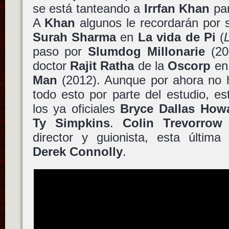
se está tanteando a
Irrfan Khan
par
A
Khan
algunos le recordarán por s
Surah Sharma
en
La vida de Pi
(
paso por
Slumdog Millonarie
(200
doctor
Rajit Ratha
de la
Oscorp
e
Man
(2012). Aunque por ahora no 
todo esto por parte del estudio, e
los ya oficiales
Bryce Dallas How
Ty Simpkins
.
Colin Trevorrow
director y guionista, esta última
Derek Connolly
.