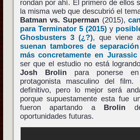
rondan por ahí. El primero de ello
la misma web que descubrió el tem
Batman vs. Superman
(2015),
can
para
Terminator 5
(2015)
y
posibl
Ghosbusters 3
(¿?)
, que viene 
suenan tambores de separació
más concretamente en
Jurassic
ser que el estudio no está logrand
Josh Brolin
para ponerse en
protagonista masculino del film
definitivo, pero lo mejor será an
porque supuestamente esta fue u
fueron apartando a
Brolin
de 
oportunidades futuras.