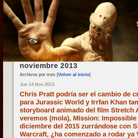
noviembre 2013
Archivos por mes [
Volver al inicio
]
Jue 14 Nov 2013
Chris Pratt podría ser el cambio de 
para Jurassic World y Irrfan Khan ta
storyboard animado del film Stretch
veremos (mola), Mission: Impossible 
diciembre del 2015 zurrándose con St
Warcraft, ¿ha comenzado a rodar ya 