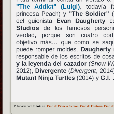
"The Addict"
(Luigi)
, todavía 
princesa Peach) y
"The Soldier"
(
del guionista
Evan Daugherty
c
Studios
de los famosos persona
verdad, porque son cuatro cort
objetivo más… que como se saqu
puede romper moldes.
Daugherty
n
responsable de los escritos de co
y la leyenda del cazador
(
Snow Wh
2012),
Divergente
(
Divergent
, 2014
Mutant Ninja Turtles
(2014) y
G.I.
Publicado por
Uruloki
en
Cine de Ciencia Ficción
,
Cine de Fantasía
,
Cine de