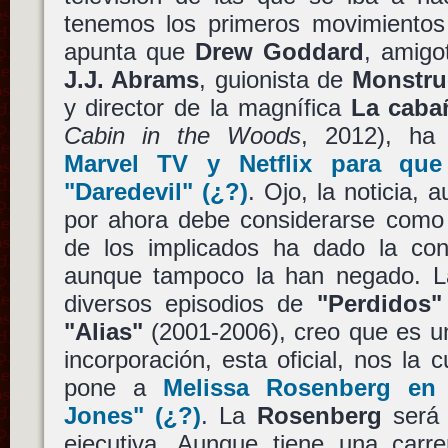
tenemos los primeros movimientos
apunta que
Drew Goddard
, amig
J.J. Abrams
, guionista de
Monstr
y director de la magnífica
La caba
Cabin in the Woods
, 2012), ha
Marvel TV
y
Netflix
para que
"Daredevil"
(¿?)
. Ojo, la noticia,
por ahora debe considerarse como
de los implicados ha dado la conf
aunque tampoco la han negado. La
diversos episodios de
"Perdidos"
"Alias"
(2001-2006), creo que es un
incorporación, esta oficial, nos la
pone a
Melissa Rosenberg
en 
Jones"
(¿?)
. La
Rosenberg
será 
ejecutiva. Aunque tiene una carrer