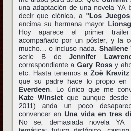
una adaptación de una novela YA ba
decir que clónica, a
"Los Juegos
encima su hermana mayor
Lionsg
Hoy aparece el primer trailer
acompañado por un póster, y la 
mucho… o incluso nada.
Shailene
serie B de
Jennifer Lawren
correspondiente a
Gary Ross
y ah
etc. Hasta tenemos a
Zoë Kravitz
que su padre hace lo propio e
Everdeen
. Lo único que me conv
Kate Winslet
que aunque desd
2011) anda un poco desaparec
convencer en
Una vida en tres d
No se, demasiada novela YA e
temática: futuro distópico, castig