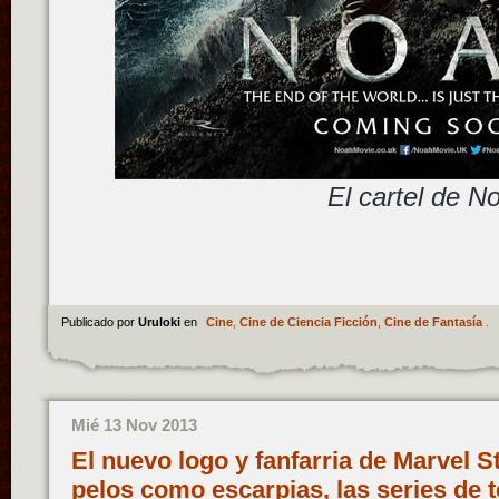
El cartel de N
Publicado por
Uruloki
en
Cine
,
Cine de Ciencia Ficción
,
Cine de Fantasía
.
Mié 13 Nov 2013
El nuevo logo y fanfarria de Marvel S
pelos como escarpias, las series de t