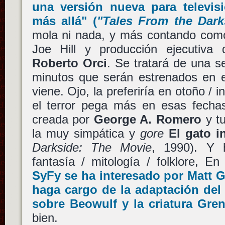
una versión nueva para televi
más allá"
(
"Tales From the Dark
mola ni nada, y más contando como
Joe Hill y producción ejecutiv
Roberto Orci
. Se tratará de una s
minutos que serán estrenados en e
viene. Ojo, la preferiría en otoño / 
el terror pega más en esas fechas.
creada por
George A. Romero
y tu
la muy simpática y
gore
El gato i
Darkside: The Movie
, 1990). Y 
fantasía / mitología / folklore, E
SyFy
se ha interesado por
Matt 
haga cargo de la adaptación de
sobre
Beowulf
y la criatura
Gren
bien.