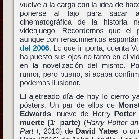
vuelve a la carga con la idea de hac
ponerse al tajo para sacar a
cinematográfica de la historia 
videojuego. Recordemos que el p
aunque con renacimientos espontá
del 2006
. Lo que importa, cuenta V
ha puesto sus ojos no tanto en el vi
en la novelización del mismo. P
rumor, pero bueno, si acaba confir
podemos ilusionar.
El ajetreado día de hoy lo cierro y
pósters. Un par de ellos de
Monst
Edwards
, nueve de Harry
Potter 
muerte (1ª parte)
(
Harry Potter an
Part I
, 2010) de
David Yates
, o u