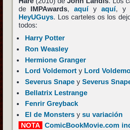
Hare
(2010) de
John Landis
. Los c
de
IMPAwards
,
aquí
y
aquí
, 
HeyUGuys
. Los carteles os los de
todos:
Harry Potter
Ron Weasley
Hermione Granger
Lord Voldemort
y
Lord Voldemor
Severus Snape
y
Severus Snape
Bellatrix Lestrange
Fenrir Greyback
El de Monsters
y
su variación
NOTA
ComicBookMovie.com in