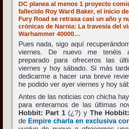
DC planea al menos 1 proyecto comiq
fallecido Roy Ward Baker, el inicio d
Fury Road se retrasa casi un año y nu
crónicas de Narnia: La travesía del vi
Warhammer 40000…
Pues nada, sigo aquí recuperándome
viernes. De nuevo me tenéis 
preparado para ofreceros las últ
viernes y hoy sábado. Si más tard
dedicarme a hacer una breve revie
he podido ver ayer viernes y hoy sá
Antes de las noticias con chicha ha
para enterarnos de las últimas n
Hobbit: Part 1
(¿?) y
The Hobbit:
de
Empire charla en exclusiva co
vuelve de nuevo a ofrecernos una 