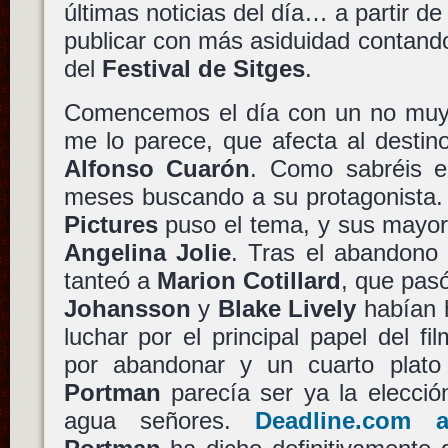
últimas noticias del día… a partir d
publicar con más asiduidad contando
del
Festival de Sitges
.
Comencemos el día con un no muy p
me lo parece, que afecta al desti
Alfonso Cuarón
. Como sabréis el
meses buscando a su protagonista
Pictures
puso el tema, y sus mayor
Angelina Jolie
. Tras el abandono
tanteó a
Marion Cotillard
, que pasó
Johansson
y
Blake Lively
habían 
luchar por el principal papel del f
por abandonar y un cuarto plat
Portman
parecía ser ya la elección
agua señores.
Deadline.com a