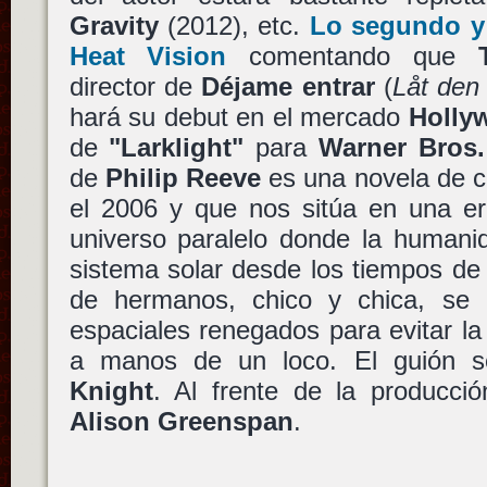
Gravity
(2012), etc.
Lo segundo y 
Heat Vision
comentando que
director de
Déjame entrar
(
Låt den
hará su debut en el mercado
Holly
de
"Larklight"
para
Warner Bros.
de
Philip Reeve
es una novela de ci
el 2006 y que nos sitúa en una er
universo paralelo donde la humanid
sistema solar desde los tiempos d
de hermanos, chico y chica, se 
espaciales renegados para evitar l
a manos de un loco. El guión s
Knight
. Al frente de la producci
Alison Greenspan
.