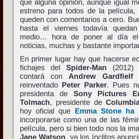
que alguna opinión, aunque igual m
estreno para todos de la película
queden con comentarios a cero. Bue
hasta el viernes todavía queda
medio… hora de poner al día el 
noticias, muchas y bastante importa
En primer lugar hay que hacerse e
fichajes del
Spider-Man
(2012)
contará con
Andrew Gardfielf
c
reinventado
Peter Parker
. Pues 
presidenta de
Sony Pictures En
Tolmach
, presidente de
Columbia
hoy oficial que
Emma Stone ha s
incorporarse como una de las fémin
película, pero si bien todo nos la
Jane Watson
, va los ínclitos anunc