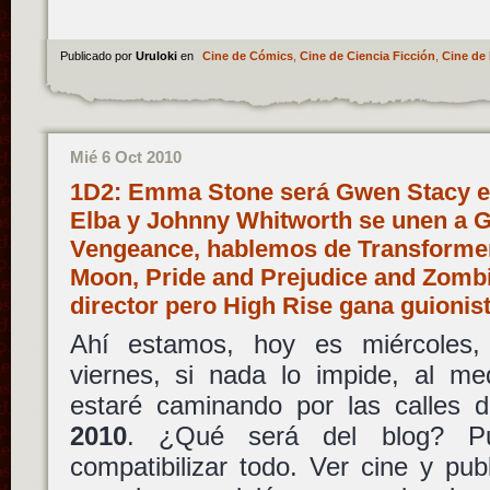
Publicado por
Uruloki
en
Cine de Cómics
,
Cine de Ciencia Ficción
,
Cine de 
Mié 6 Oct 2010
1D2: Emma Stone será Gwen Stacy en
Elba y Johnny Whitworth se unen a Gh
Vengeance, hablemos de Transformer
Moon, Pride and Prejudice and Zombi
director pero High Rise gana guioni
Ahí estamos, hoy es miércoles
viernes, si nada lo impide, al 
estaré caminando por las calles 
2010
. ¿Qué será del blog? Pu
compatibilizar todo. Ver cine y publ