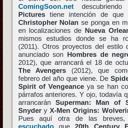
ComingSoon.net
descubriend
Pictures
tiene intención de qu
Christopher Nolan
se ponga en ma
en localizaciones de
Nueva Orlea
mismos estudios donde se ha 
(2011). Otros proyectos del estilo 
anunciado son
Hombres de negr
2012), que arrancará el 18 de oct
The Avengers
(2012), que com
febrero del año que viene. De
Spid
Spirit of Vengeance
ya se han com
párrafos anteriores. Y ojo, todavía
arrancarán
Superman: Man of S
Snyder
y
X-Men Origins: Wolveri
Pues aquí otra de las breves
escuchado
que
20th Century 