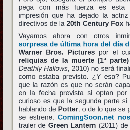
pega con más fuerza es esta p
impresión que ha dejado la actri
directivos de la
20th Century Fox
ha
Vayamos ahora con otros inmi
sorpresa de última hora del día 
Warner Bros. Pictures
por el c
reliquias de la muerte (1ª parte)
Deathly Hallows
, 2010) no será fin
como estaba previsto. ¿Y eso? Pu
que la razón es que no serán capac
en la fecha prevista si optan por
curioso es que la segunda parte si
hablando de
Potter
, o de lo que se 
se estrene,
ComingSoon.net nos
trailer de
Green Lantern
(2011) d