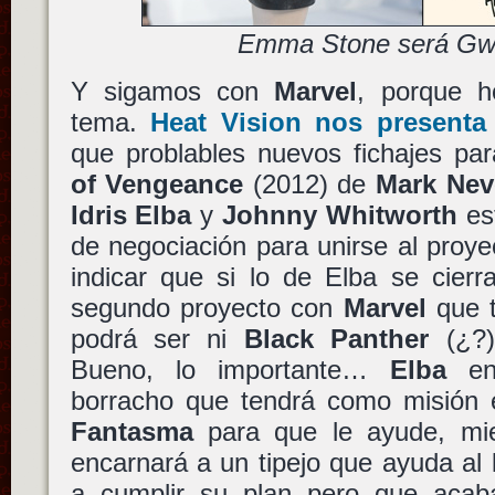
Emma Stone será Gw
Y sigamos con
Marvel
, porque h
tema.
Heat Vision nos presenta 
que problables nuevos fichajes pa
of Vengeance
(2012) de
Mark Nev
Idris Elba
y
Johnny Whitworth
est
de negociación para unirse al proye
indicar que si lo de Elba se cier
segundo proyecto con
Marvel
que t
podrá ser ni
Black Panther
(¿?
Bueno, lo importante…
Elba
enc
borracho que tendrá como misión 
Fantasma
para que le ayude, mi
encarnará a un tipejo que ayuda al
a cumplir su plan pero que acab