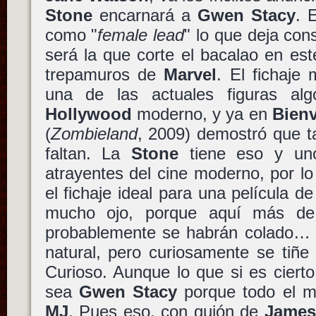
Stone
encarnará a
Gwen Stacy
. 
como "
female lead
" lo que deja con
será la que corte el bacalao en es
trepamuros de
Marvel
. El fichaje
una de las actuales figuras 
Hollywood
moderno, y ya en
Bien
(
Zombieland
, 2009) demostró que t
faltan. La
Stone
tiene eso y uno
atrayentes del cine moderno, por l
el fichaje ideal para una película de
mucho ojo, porque aquí más de 
probablemente se habrán colado
natural, pero curiosamente se tiñe 
Curioso. Aunque lo que si es ciert
sea
Gwen Stacy
porque todo el m
MJ
. Pues eso, con guión de
James