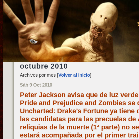
octubre 2010
Archivos por mes [
Volver al inicio
]
Sáb 9 Oct 2010
Peter Jackson avisa que de luz verde
Pride and Prejudice and Zombies se 
Uncharted: Drake’s Fortune ya tiene d
las candidatas para las precuelas de A
reliquias de la muerte (1ª parte) no 
estará acompañada por el primer trai