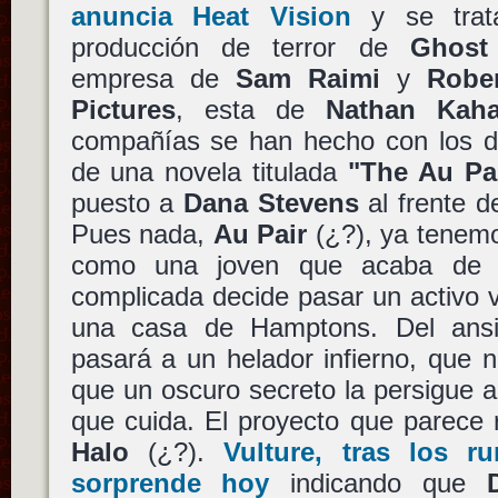
anuncia Heat Vision
y se trat
producción de terror de
Ghost
empresa de
Sam Raimi
y
Rober
Pictures
, esta de
Nathan Kah
compañías se han hecho con los d
de una novela titulada
"The Au Pa
puesto a
Dana Stevens
al frente de
Pues nada,
Au Pair
(¿?), ya tene
como una joven que acaba de s
complicada decide pasar un activo 
una casa de Hamptons. Del ansi
pasará a un helador infierno, que no
que un oscuro secreto la persigue a 
que cuida. El proyecto que parece 
Halo
(¿?).
Vulture, tras los r
sorprende hoy
indicando que