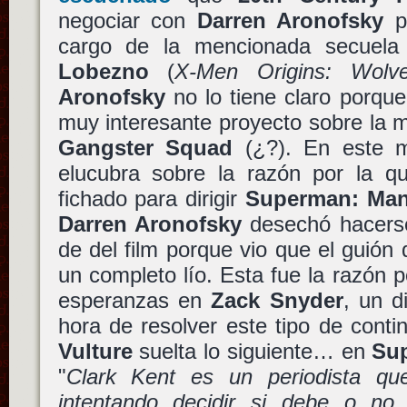
negociar con
Darren Aronofsky
pa
cargo de la mencionada secuel
Lobezno
(
X-Men Origins: Wolve
Aronofsky
no lo tiene claro porqu
muy interesante proyecto sobre l
Gangster Squad
(¿?). En este m
elucubra sobre la razón por la 
fichado para dirigir
Superman: Man 
Darren Aronofsky
desechó hacerse
de del film porque vio que el guión
un completo lío. Esta fue la razón 
esperanzas en
Zack Snyder
, un d
hora de resolver este tipo de conti
Vulture
suelta lo siguiente… en
Sup
"
Clark Kent es un periodista qu
intentando decidir si debe o n