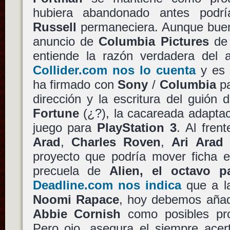
hubiera abandonado antes podr
Russell
permaneciera. Aunque bueno
anuncio de
Columbia Pictures
de 
entiende la razón verdadera del a
Collider.com nos lo cuenta
y es
ha firmado con
Sony
/
Columbia
pa
dirección y la escritura del guión
Fortune
(¿?), la cacareada adaptac
juego para
PlayStation 3
. Al fren
Arad
,
Charles Roven
,
Ari Arad
proyecto que podría mover ficha e
precuela de
Alien, el octavo p
Deadline.com nos indica
que a l
Noomi Rapace
, hoy debemos aña
Abbie Cornish
como posibles pro
Pero ojo, asegura el siempre acer