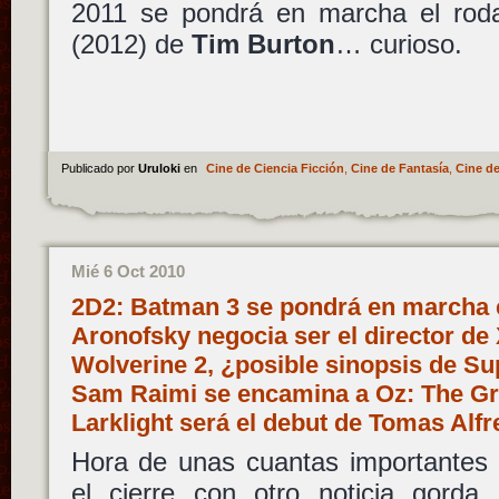
2011 se pondrá en marcha el ro
(2012) de
Tim Burton
… curioso.
Publicado por
Uruloki
en
Cine de Ciencia Ficción
,
Cine de Fantasía
,
Cine de
Mié 6 Oct 2010
2D2: Batman 3 se pondrá en marcha e
Aronofsky negocia ser el director de
Wolverine 2, ¿posible sinopsis de Su
Sam Raimi se encamina a Oz: The Gr
Larklight será el debut de Tomas Al
Hora de unas cuantas importantes 
el cierre con otro noticia gorda