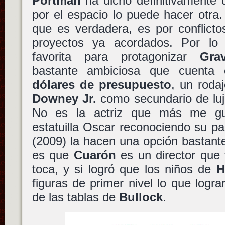
Portman
ha dicho definitivamente qu
por el espacio lo puede hacer otra
que es verdadera, es por conflict
proyectos ya acordados. Por lo 
favorita para protagonizar
Grav
bastante ambiciosa que cuent
dólares de presupuesto
, un rod
Downey Jr.
como secundario de lu
No es la actriz que más me gus
estatuilla Oscar reconociendo su p
(2009) la hacen una opción bastant
es que
Cuarón
es un director que 
toca, y si logró que los niños de
H
figuras de primer nivel lo que logra
de las tablas de
Bullock
.