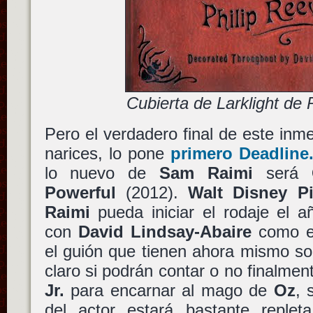
Cubierta de Larklight de 
Pero el verdadero final de este in
narices, lo pone
primero Deadline
lo nuevo de
Sam Raimi
será
Powerful
(2012).
Walt Disney Pi
Raimi
pueda iniciar el rodaje el 
con
David Lindsay-Abaire
como en
el guión que tienen ahora mismo s
claro si podrán contar o no finalme
Jr.
para encarnar al mago de
Oz
, 
del actor estará bastante reple