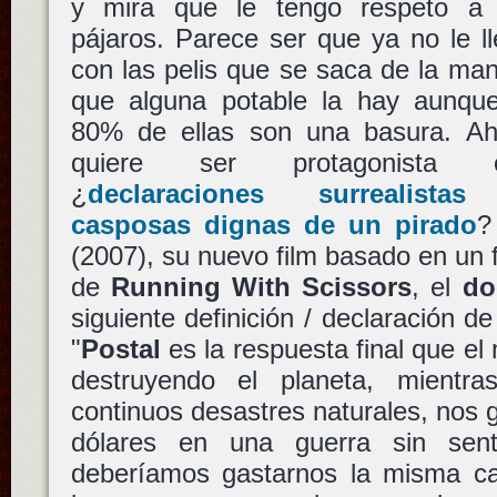
y mira que le tengo respeto a 
pájaros. Parece ser que ya no le l
con las pelis que se saca de la ma
que alguna potable la hay aunque
80% de ellas son una basura. Ah
quiere ser protagonista 
¿
declaraciones surrealista
casposas dignas de un pirado
?
(2007), su nuevo film basado en un 
de
Running With Scissors
, el
do
siguiente definición / declaración d
"
Postal
es la respuesta final que e
destruyendo el planeta, mientr
continuos desastres naturales, nos
dólares en una guerra sin se
deberíamos gastarnos la misma can