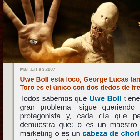
Mar 13 Feb 2007
Uwe Boll está loco, George Lucas ta
Toro es el único con dos dedos de f
Todos sabemos que
Uwe Boll
tiene
gran problema, sigue queriendo 
protagonista y, cada día que pa
demuestra que: o es un maestro 
marketing o es un
cabeza de chorl