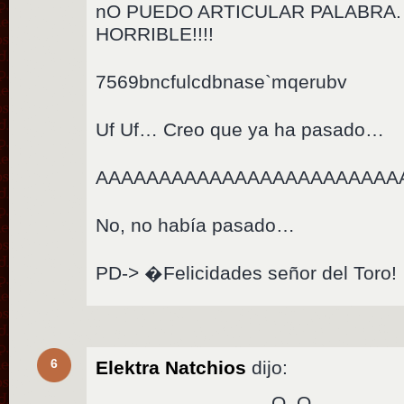
nO PUEDO ARTICULAR PALABRA.
HORRIBLE!!!!
7569bncfulcdbnase`mqerubv
Uf Uf… Creo que ya ha pasado…
AAAAAAAAAAAAAAAAAAAAAAAA
No, no había pasado…
PD-> �Felicidades señor del Toro!
6
Elektra Natchios
dijo:
……………………… O_O