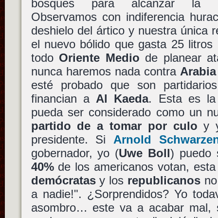
bosques para alcanzar la est
Observamos con indiferencia hurac
deshielo del ártico y nuestra única
el nuevo bólido que gasta 25 litro
todo
Oriente Medio
de planear ata
nunca haremos nada contra
Arabia
esté probado que son partidario
financian a
Al Kaeda
. Esta es l
pueda ser considerado como un nuev
partido de a tomar por culo
y y
presidente. Si
Arnold Schwarze
gobernador, yo (
Uwe Boll
) puedo 
40%
de los americanos votan, esta 
demócratas
y los
republicanos
no 
a nadie!". ¿Sorprendidos? Yo toda
asombro… este va a acabar mal, s