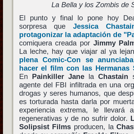
La Bella y los Zombis de
El punto y final lo pone hoy De
sorpresa que
Jessica Chastai
protagonizar la adaptación de
"Pa
comiquera creada por
Jimmy Palm
La leche, hay que viajar al ya lej
plena Comic-Con se anunciaba
hacer el film con las
Hermanas 
En
Painkiller Jane
la
Chastain
s
agente del FBI infiltrada en una org
drogas y seres humanos, que despu
es torturada hasta darla por muert
experiencia extrema, le llevará a
regenerativas y de no sufrir dolor.
L
Solipsist Films
producen, la
Chas