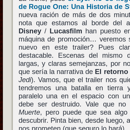
de
Rogue One: Una Historia de S
nueva ración de más de dos minut
nota que estamos al borde del a
Disney
/
Lucasfilm
han puesto en
máquina de promoción… veremos si
nuevo en este trailer? Pues cla
destacable. Escenas del mismo
largas, y claras semejanzas, por no
que sería la narrativa de
El retorno
Jedi
). Vamos, que el trailer nos qu
tendremos una batalla en tierra
paralelo una en el espacio con un
debe ser destruido. Vale que no
Muerte
, pero puede que sea algo 
descubrir. Pinta bien, desde luego, 
nos prometen (que seguro lo hará).