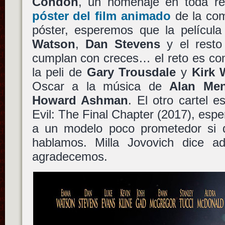
Condon
, un homenaje en toda r
póster del film animado
de la com
póster, esperemos que la películ
Watson
,
Dan Stevens
y el resto
cumplan con creces… el reto es com
la peli de
Gary Trousdale
y
Kirk 
Oscar a la música de
Alan Me
Howard Ashman
. El otro cartel 
Evil: The Final Chapter (2017), espe
a un modelo poco prometedor si 
hablamos. Milla Jovovich dice a
agradecemos.