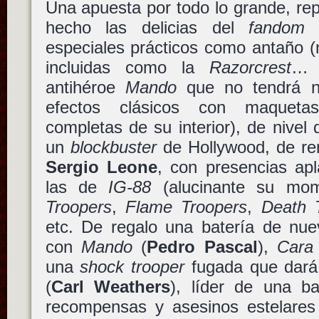
Una apuesta por todo lo grande, re
hecho las delicias del
fandom
p
especiales prácticos como antaño 
incluidas como la
Razorcrest
… 
antihéroe
Mando
que no tendrá n
efectos clásicos con maquetas
completas de su interior), de nivel
un
blockbuster
de Hollywood, de rem
Sergio Leone
, con presencias ap
las de
IG-88
(alucinante su mo
Troopers
,
Flame Troopers
,
Death 
etc. De regalo una batería de nue
con
Mando
(
Pedro Pascal
),
Cara
una
shock trooper
fugada que dará
(
Carl Weathers
), líder de una b
recompensas y asesinos estelare