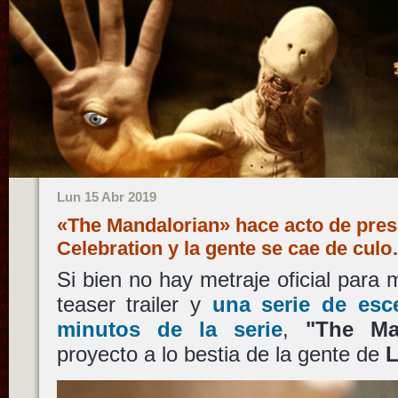
Lun 15 Abr 2019
«The Mandalorian» hace acto de pres
Celebration y la gente se cae de cul
Si bien no hay metraje oficial para 
teaser trailer y
una serie de esc
minutos de la serie
,
"The Ma
proyecto a lo bestia de la gente de
L