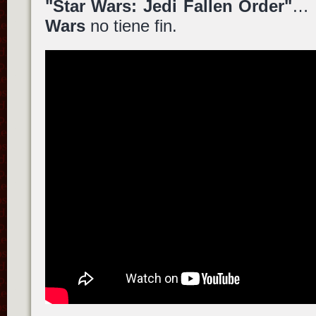
"Star Wars: Jedi Fallen Order"
… e
Wars
no tiene fin.