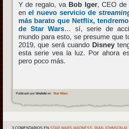
Y de regalo, va
Bob Iger
, CEO d
en
el nuevo servicio de
streamin
más barato que
Netflix
, tendremo
de
Star Wars
… sí, serie de acci
mundo para esto, se presume que tod
2019, que será cuando
Disney
teng
esta serie vea la luz. Por ahora e
pero poco más.
Publicado por
Uruloki
en
Star Wars
.
3 COMENTARIOS
EN
STAR WARS MADNESS: RIAN JOHNSON AL 