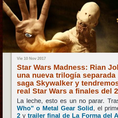
Vie 10 Nov 2017
Star Wars Madness: Rian Joh
una nueva trilogía separada
saga Skywalker y tendremos
real Star Wars a finales del
La leche, esto es un no parar. Tr
Who"
o
Metal Gear Solid
, el pri
2
y
trailer final de
La Forma del 