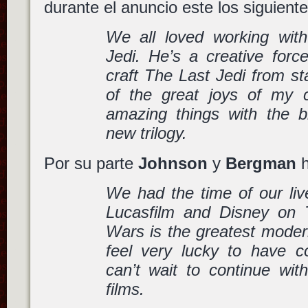
durante el anuncio este los siguiente
We all loved working wit
Jedi. He’s a creative forc
craft The Last Jedi from st
of the great joys of my c
amazing things with the b
new trilogy.
Por su parte
Johnson
y
Bergman
h
We had the time of our live
Lucasfilm and Disney on 
Wars is the greatest mode
feel very lucky to have co
can’t wait to continue wit
films.