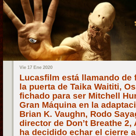
Vie 17 Ene 2020
Lucasfilm está llamando de 
la puerta de Taika Waititi, O
fichado para ser Mitchell H
Gran Máquina en la adaptaci
Brian K. Vaughn, Rodo Saya
director de Don’t Breathe 2
ha decidido echar el cierre 