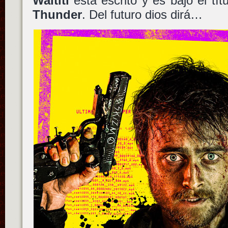
Waititi
está escrito y es bajo el tít
Thunder
. Del futuro dios dirá…