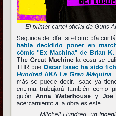
El primer cartel oficial de Guns A
Segunda del día, si el otro día co
había decidido poner en march
cómic
"Ex Machina"
de
Brian K
The Great Machine
la cosa se cal
THR que
Oscar Isaac
ha sido fic
Hundred
AKA
La Gran Máquina
…
más se puede decir, Isaac ya tien
encima trabajará también como pro
guión
Anna Waterhouse
y
Joe
acercamiento a la obra es este…
Mitchell Hundred, un ingeni