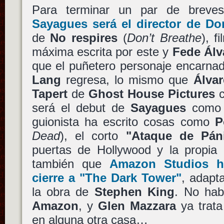
Para terminar un par de breve
Sayagues
será el director de
Don
de
No respires
(
Don’t Breathe
), f
máxima escrita por este y
Fede Álv
que el puñetero personaje encarna
Lang
regresa, lo mismo que
Álvar
Tapert
de
Ghost House Pictures
c
será el debut de
Sayagues
como d
guionista ha escrito cosas como
P
Dead
), el corto
"Ataque de Pán
puertas de Hollywood y la propia
también que
Amazon Studios
ha
cierre a
"The Dark Tower"
, adapt
la obra de
Stephen King
. No hab
Amazon
, y
Glen Mazzara
ya trata
en alguna otra casa…