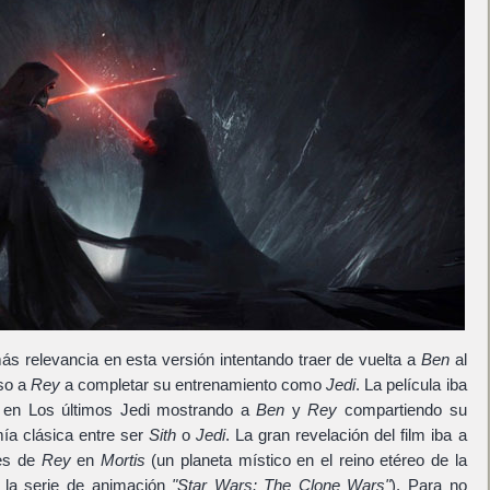
ás relevancia en esta versión intentando traer de vuelta a
Ben
al
so a
Rey
a completar su entrenamiento como
Jedi
. La película iba
da en Los últimos Jedi mostrando a
Ben
y
Rey
compartiendo su
mía clásica entre ser
Sith
o
Jedi
. La gran revelación del film iba a
es de
Rey
en
Mortis
(un planeta místico en el reino etéreo de la
la serie de animación
"Star Wars: The Clone Wars"
). Para no