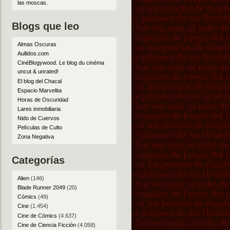
las moscas
.
Blogs que leo
Almas Oscuras
Aullidos.com
CinéBlogywood. Le blog du cinéma
uncut & unrated!
El blog del Chacal
Espacio Marvelita
Horas de Oscuridad
Lares inmobiliaria
Nido de Cuervos
Películas de Culto
Zona Negativa
Categorías
Alien
(146)
Blade Runner 2049
(20)
Cómics
(49)
Cine
(1.454)
Cine de Cómics
(4.637)
Cine de Ciencia Ficción
(4.058)