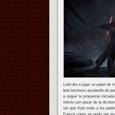
Luke
iba a jugar un papel de m
lado luminoso ayudando de pa
a seguir la propuesta inicia
interés por pasar de la dicoto
ser que
Kylo
mató a los padr
Fuerza como se pudo ver en 