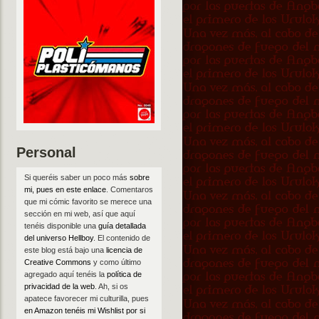
Personal
Si queréis saber un poco más
sobre
mi, pues en este enlace
. Comentaros
que mi cómic favorito se merece una
sección en mi web, así que aquí
tenéis disponible una
guía detallada
del universo Hellboy
. El contenido de
este blog está bajo una
licencia de
Creative Commons
y como último
agregado aquí tenéis la
política de
privacidad de la web
. Ah, si os
apatece favorecer mi culturilla, pues
en Amazon tenéis mi Wishlist por si