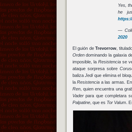
Yes, th
he ju
https:
— Coli
2020
El guión de
Trevorrow
, titula
Orden
dominando la galaxia de
imposible, la
Resistencia
se ve
ataque sorpresa sobre
Corus
baliza
Jedi
que elimina el bloq
la
Resistencia
a las armas. En
Ren
, quien encuentra una gra
Vader
para que completara s
Palpatine
, que es
Tor Valum
. E