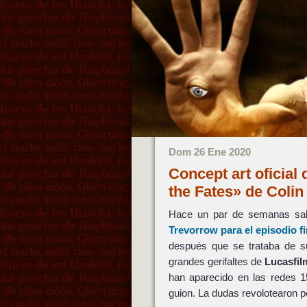
Dom 26 Ene 2020
Concept art oficial
the Fates» de Coli
Hace un par de semanas salt
Trevorrow
para el episodio fi
después que se trataba de su
grandes gerifaltes de
Lucasfil
han aparecido en las redes 1
guion. La dudas revolotearon p