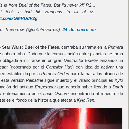
is is from Duel of the Fates. But I’d never kill R2…
st took a bad hit. Happens to all of us.
//t.co/ekGMRUdV2g
n Trevorrow (@colintrevorrow)
24 de enero de
do
Star Wars: Duel of the Fates
, centraba su trama en la
Primera
 cabo a rabo. Dado que la comunicación entre planetas se torna
 obligada a infiltrarse en un gran
Destructor Estelar
lanzando un
cant
(gobernado por el
Canciller Hux
) con idea de activar una
ueo establecido por la
Primera Orden
para llamar a los aliados de
 esta versión
Palpatine
sigue muerto y el villano principal es
Kylo
bación del antiguo
Emperador
que debería haber llegado a
Darth
u entrenamiento en el
Lado Oscuro
encontrando al maestro de
ste es el fondo de la historia que afecta a
Kylo Ren
.