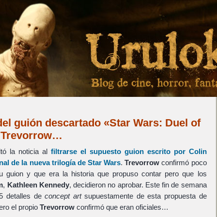
 del guión descartado «Star Wars: Duel of
n Trevorrow…
ó la noticia al
filtrarse el supuesto guion escrito por
Colin
nal de la nueva trilogía de
Star Wars
.
Trevorrow
confirmó poco
 guion y que era la historia que propuso contar pero que los
m
,
Kathleen Kennedy
, decidieron no aprobar. Este fin de semana
5 detalles de
concept art
supuestamente de esta propuesta de
ero el propio
Trevorrow
confirmó que eran oficiales…