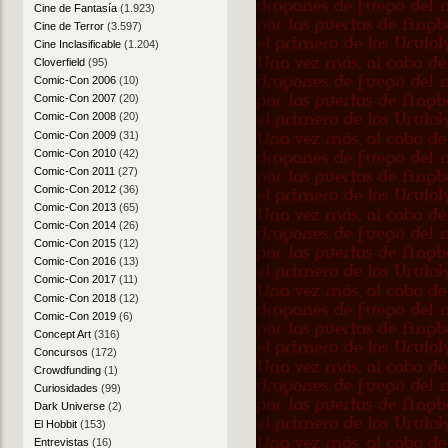
Cine de Fantasía
(1.923)
Cine de Terror
(3.597)
Cine Inclasificable
(1.204)
Cloverfield
(95)
Comic-Con 2006
(10)
Comic-Con 2007
(20)
Comic-Con 2008
(20)
Comic-Con 2009
(31)
Comic-Con 2010
(42)
Comic-Con 2011
(27)
Comic-Con 2012
(36)
Comic-Con 2013
(65)
Comic-Con 2014
(26)
Comic-Con 2015
(12)
Comic-Con 2016
(13)
Comic-Con 2017
(11)
Comic-Con 2018
(12)
Comic-Con 2019
(6)
Concept Art
(316)
Concursos
(172)
Crowdfunding
(1)
Curiosidades
(99)
Dark Universe
(2)
El Hobbit
(153)
Entrevistas
(16)