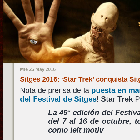
Mié 25 May 2016
Sitges 2016: ‘Star Trek’ conquista S
Nota de prensa de la
puesta en mar
del Festival de Sitges
!
Star Trek
P
La 49ª edición del Festiva
del 7 al 16 de octubre, t
como leit motiv