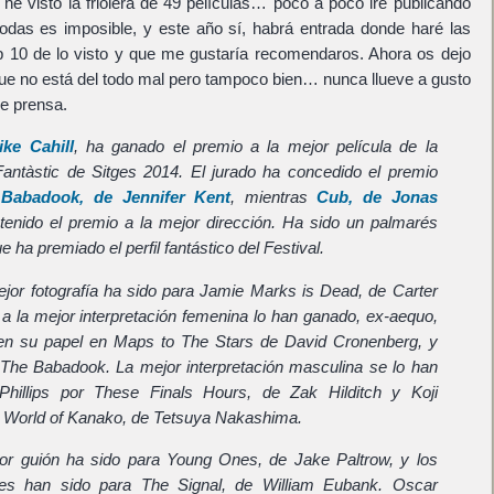
e visto la friolera de 49 películas… poco a poco iré publicando
odas es imposible, y este año sí, habrá entrada donde haré las
10 de lo visto y que me gustaría recomendaros. Ahora os dejo
que no está del todo mal pero tampoco bien… nunca llueve a gusto
de prensa.
ike Cahill
, ha ganado el premio a la mejor película de la
Fantàstic de Sitges 2014. El jurado ha concedido el premio
Babadook, de Jennifer Kent
, mientras
Cub, de Jonas
tenido el premio a la mejor dirección. Ha sido un palmarés
 ha premiado el perfil fantástico del Festival.
ejor fotografía ha sido para Jamie Marks is Dead, de Carter
 a la mejor interpretación femenina lo han ganado, ex-aequo,
en su papel en Maps to The Stars de David Cronenberg, y
The Babadook. La mejor interpretación masculina se lo han
Phillips por These Finals Hours, de Zak Hilditch y Koji
 World of Kanako, de Tetsuya Nakashima.
jor guión ha sido para Young Ones, de Jake Paltrow, y los
les han sido para The Signal, de William Eubank. Oscar