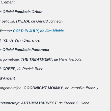
e Clement.
 Oficial Fantàstic Òrbita
 película:
HYENA
, de Gerard Johnson.
irector:
COLD IN JULY
, de Jim Mickle
.
l:
’71
, de Yann Demange.
 Oficial Fantàstic Panorama
largometraje:
THE TREATMENT
, de Hans Herbots.
l:
CREEP
, de Patrick Brice.
 d’Argent
largometrajee:
GOODNIGHT MOMMY
, de Veronika Franz y
cortometraje:
AUTUMM HARVEST
, de Fredrik S. Hana.