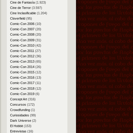
Cine de Fantasía
(1.923)
Cine de Terror
(3.597)
Cine Inclasificable
(1.204)
Cloverfield
(95)
Comic-Con 2006
(10)
Comic-Con 2007
(20)
Comic-Con 2008
(20)
Comic-Con 2009
(31)
Comic-Con 2010
(42)
Comic-Con 2011
(27)
Comic-Con 2012
(36)
Comic-Con 2013
(65)
Comic-Con 2014
(26)
Comic-Con 2015
(12)
Comic-Con 2016
(13)
Comic-Con 2017
(11)
Comic-Con 2018
(12)
Comic-Con 2019
(6)
Concept Art
(316)
Concursos
(172)
Crowdfunding
(1)
Curiosidades
(99)
Dark Universe
(2)
El Hobbit
(153)
Entrevistas
(16)