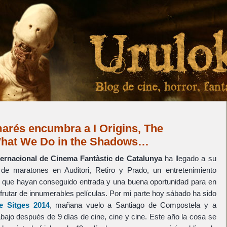
marés encumbra a I Origins, The
hat We Do in the Shadows…
nternacional de Cinema Fantàstic de Catalunya
ha llegado a su
e maratones en Auditori, Retiro y Prado, un entretenimiento
s que hayan conseguido entrada y una buena oportunidad para en
rutar de innumerables películas. Por mi parte hoy sábado ha sido
de Sitges 2014
, mañana vuelo a Santiago de Compostela y a
rabajo después de 9 días de cine, cine y cine. Este año la cosa se