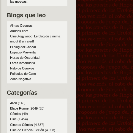
las moscas
.
Blogs que leo
Almas Oscuras
Aullidos.com
CinéBlogywood. Le blog du cinéma
uncut & unrated!
El blog del Chacal
Espacio Marvelita
Horas de Oscuridad
Lares inmobiliaria
Nido de Cuervos
Películas de Culto
Zona Negativa
Categorías
Alien
(146)
Blade Runner 2049
(20)
Cómics
(49)
Cine
(1.454)
Cine de Cómics
(4.637)
Cine de Ciencia Ficción
(4.058)