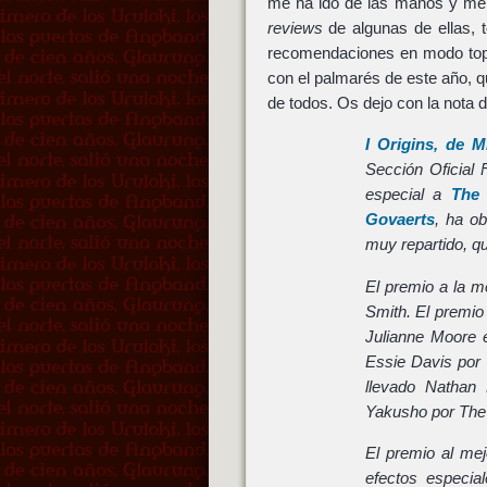
me ha ido de las manos y me h
reviews
de algunas de ellas, t
recomendaciones en modo top 
con el palmarés de este año, 
de todos. Os dejo con la nota 
I Origins, de M
Sección Oficial 
especial a
The 
Govaerts
, ha ob
muy repartido, que
El premio a la m
Smith. El premio
Julianne Moore 
Essie Davis por 
llevado Nathan 
Yakusho por The
El premio al me
efectos especia