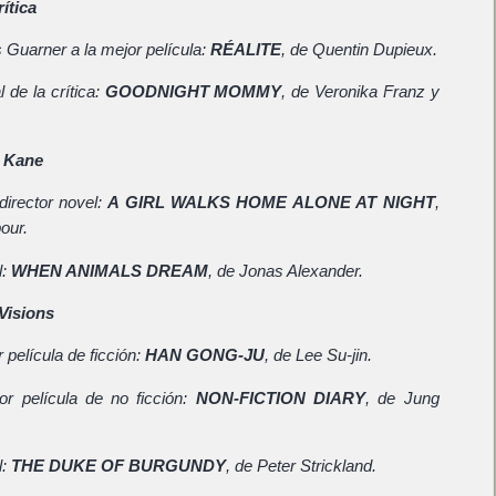
ítica
 Guarner a la mejor película:
RÉALITE
, de Quentin Dupieux.
 de la crítica:
GOODNIGHT MOMMY
, de Veronika Franz y
n Kane
director novel:
A GIRL WALKS HOME ALONE AT NIGHT
,
our.
l:
WHEN ANIMALS DREAM
, de Jonas Alexander.
Visions
 película de ficción:
HAN GONG-JU
, de Lee Su-jin.
or película de no ficción:
NON-FICTION DIARY
, de Jung
l:
THE DUKE OF BURGUNDY
, de Peter Strickland.