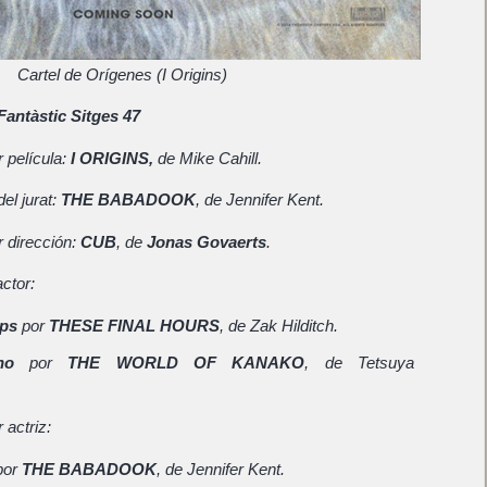
Cartel de Orígenes (I Origins)
Fantàstic Sitges 47
 película:
I ORIGINS,
de Mike Cahill.
el jurat:
THE BABADOOK
, de Jennifer Kent.
r dirección:
CUB
, de
Jonas Govaerts
.
actor:
ips
por
THESE FINAL HOURS
, de Zak Hilditch.
ho
por
THE WORLD OF KANAKO
, de Tetsuya
 actriz:
or
THE BABADOOK
, de Jennifer Kent.