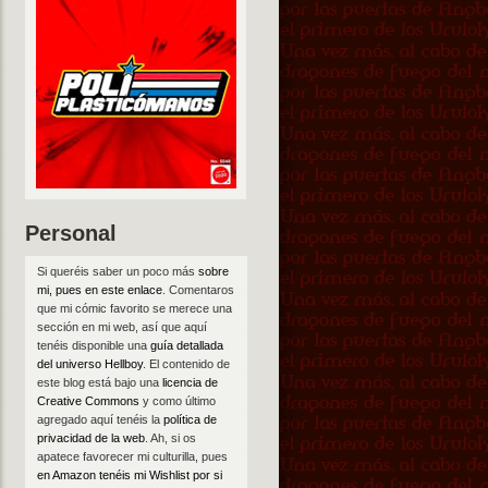
Personal
Si queréis saber un poco más
sobre
mi, pues en este enlace
. Comentaros
que mi cómic favorito se merece una
sección en mi web, así que aquí
tenéis disponible una
guía detallada
del universo Hellboy
. El contenido de
este blog está bajo una
licencia de
Creative Commons
y como último
agregado aquí tenéis la
política de
privacidad de la web
. Ah, si os
apatece favorecer mi culturilla, pues
en Amazon tenéis mi Wishlist por si