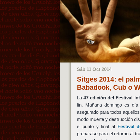
Sáb 11 Oct 2014
Sitges 2014: el pal
Babadook, Cub o W
La
47 edición del Festival I
fin. Mañana domingo es día d
asegurado para todos aquello
modo muerte y destrucción disf
el punto y final al
Festival 
preparase para el retorno al t