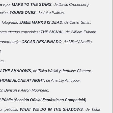
ore
por
MAPS TO THE STARS
, de David Cronenberg.
guión:
YOUNG ONES
, de Jake Paltrow.
 fotografía:
JAMIE MARKS IS DEAD
, de Carter Smith.
ores efectos especiales:
THE SIGNAL
, de William Eubank.
cortometraje:
OSCAR DESAFINADO
, de Mikel Alvariño.
:
Sam.
IN THE SHADOWS
, de Taika Waititi y Jemaine Clement.
 HOME ALONE AT NIGHT
, de Ana Lily Amirpour.
tin Benson y Aaron Moorhead.
 Públic (Sección Oficial Fantàstic en Competició)
or película:
WHAT WE DO IN THE SHADOWS
, de Taika