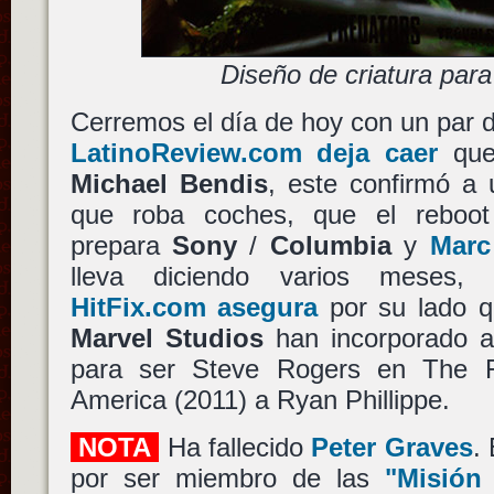
Diseño de criatura par
Cerremos el día de hoy con un par 
LatinoReview.com deja caer
que
Michael Bendis
, este confirmó a
que roba coches, que el rebo
prepara
Sony
/
Columbia
y
Mar
lleva diciendo varios meses, 
HitFix.com asegura
por su lado q
Marvel Studios
han incorporado a 
para ser Steve Rogers en The Fi
America (2011) a Ryan Phillippe.
NOTA
Ha fallecido
Peter Graves
.
por ser miembro de las
"Misión