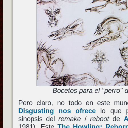
Bocetos para el "perro" 
Pero claro, no todo en este mu
Disgusting nos ofrece
lo que p
sinopsis del
remake
/
reboot
de
A
1981). Este
The Howling: Rebor