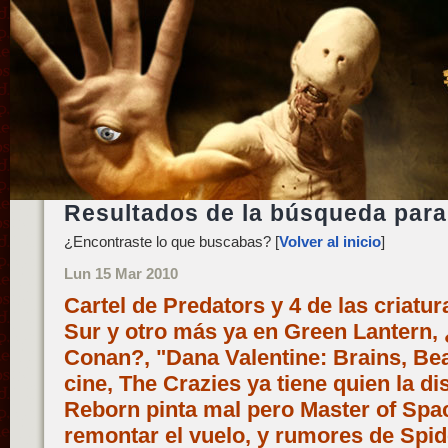
Resultados de la búsqueda para:
¿Encontraste lo que buscabas? [
Volver al inicio
]
Lun 15 Mar 2010
Cartel de Predators y 4 de las criatu
Sur y otro más ya en Green Lantern,
Conan?, "Dana Valentine: Brains, Bea
cine, The Crazies ya tiene quien la di
Reborn pinta mal pero Master of Spa
remontar el vuelo, y rumores de Spid