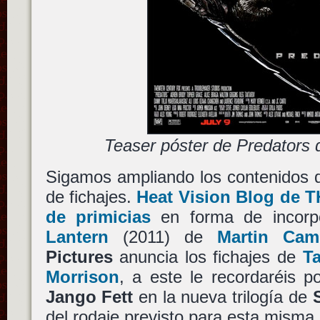
Teaser póster de Predators 
Sigamos ampliando los contenidos d
de fichajes.
Heat Vision Blog de 
de primicias
en forma de incorp
Lantern
(2011) de
Martin Cam
Pictures
anuncia los fichajes de
Ta
Morrison
, a este le recordaréis p
Jango Fett
en la nueva trilogía de
del rodaje previsto para esta mism