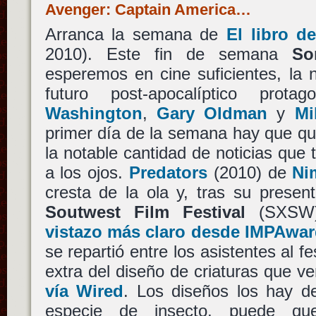
Avenger: Captain America…
Arranca la semana de
El libro de
2010). Este fin de semana
So
esperemos en cine suficientes, la 
futuro post-apocalíptico prot
Washington
,
Gary Oldman
y
Mi
primer día de la semana hay que qu
la notable cantidad de noticias qu
a los ojos.
Predators
(2010) de
Ni
cresta de la ola y, tras su presen
Soutwest Film Festival
(SXSW)
vistazo más claro desde IMPAwa
se repartió entre los asistentes al f
extra del diseño de criaturas que v
vía Wired
. Los diseños los hay d
especie de insecto, puede qu