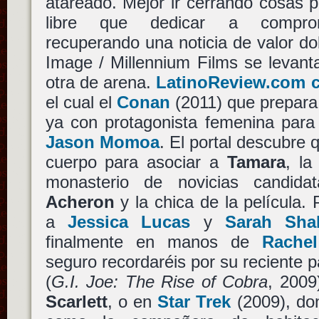
atareado. Mejor ir cerrando cosas 
libre que dedicar a compro
recuperando una noticia de valor d
Image / Millennium Films se levant
otra de arena.
LatinoReview.com 
el cual el
Conan
(2011) que prepar
ya con protagonista femenina para 
Jason Momoa
. El portal descubre 
cuerpo para asociar a
Tamara
, la
monasterio de novicias candid
Acheron
y la chica de la película. 
a
Jessica Lucas
y
Sarah Sha
finalmente en manos de
Rachel
seguro recordaréis por su reciente p
(
G.I. Joe: The Rise of Cobra
, 2009
Scarlett
, o en
Star Trek
(2009), don