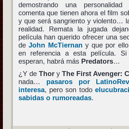
demostrando una personalidad 
comenta que tienen ahora el film s
y que será sangriento y violento… 
realidad. Remata la jugada deja
película han querido ofrecer una sec
de
John McTiernan
y que por ell
en referencia a esta película. S
esperan, habrá más
Predators
…
¿Y de
Thor
y
The First Avenger: 
nada…
pasaros por LatinoRe
interesa
, pero son todo
elucubrac
sabidas o rumoreadas
.