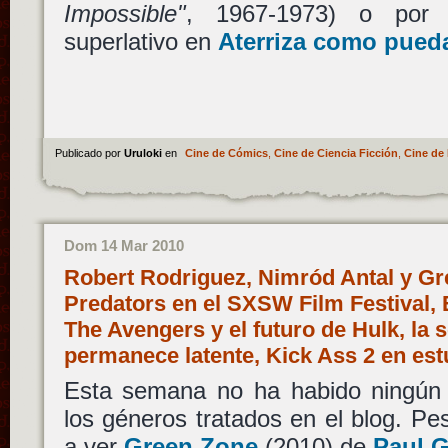
Impossible"
, 1967-1973) o por 
superlativo en
Aterriza como pued
Publicado por
Uruloki
en
Cine de Cómics
,
Cine de Ciencia Ficción
,
Cine de 
Dom 14 Mar 2010
Robert Rodriguez, Nimród Antal y Gr
Predators en el SXSW Film Festival,
The Avengers y el futuro de Hulk, la
permanece latente, Kick Ass 2 en es
Esta semana no ha habido ningún 
los géneros tratados en el blog. P
a ver
Green Zone
(2010) de
Paul 