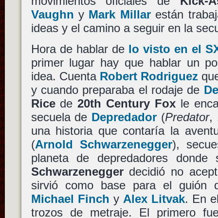
movimientos oficiales de
Kick-
Vaughn
y
Mark Millar
están traba
ideas y el camino a seguir en la sec
Hora de hablar de
lo visto en el 
primer lugar hay que hablar un po
idea. Cuenta
Robert Rodriguez
que
y cuando preparaba el rodaje de
De
Rice
de
20th Century Fox
le enca
secuela de
Depredador
(
Predator
,
una historia que contaría la avent
(
Arnold Schwarzenegger
), secue
planeta de depredadores donde 
Schwarzenegger
decidió no acepta
sirvió como base para el guión 
Michael Finch
y
Alex Litvak
. En e
trozos de metraje. El primero f