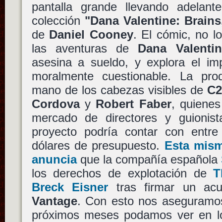
pantalla grande llevando adelant
colección
"Dana Valentine: Brains
de
Daniel Cooney
. El cómic, no l
las aventuras de
Dana Valentin
asesina a sueldo, y explora el im
moralmente cuestionable. La pro
mano de los cabezas visibles de
C2
Cordova
y
Robert Faber
, quienes
mercado de directores y guionis
proyecto podría contar con entr
dólares de presupuesto.
Esta mism
anuncia
que la compañía española
los derechos de explotación de
T
Breck Eisner
tras firmar un ac
Vantage
. Con esto nos aseguramos
próximos meses podamos ver en l