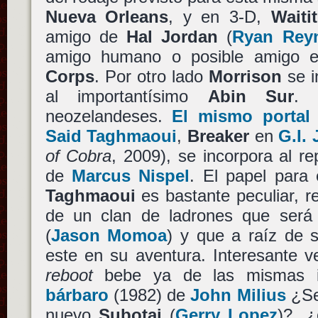
Nueva Orleans
, y en 3-D,
Waitit
amigo de
Hal Jordan
(
Ryan Rey
amigo humano o posible amigo 
Corps
. Por otro lado
Morrison
se i
al importantísimo
Abin Sur
. 
neozelandeses.
El mismo portal
Said Taghmaoui
,
Breaker
en
G.I. 
of Cobra
, 2009), se incorpora al r
de
Marcus Nispel
. El papel para 
Taghmaoui
es bastante peculiar, re
de un clan de ladrones que será
(
Jason Momoa
) y que a raíz de s
este en su aventura. Interesante 
reboot
bebe ya de las mismas 
bárbaro
(1982) de
John Milius
¿S
nuevo
Subotai
(
Gerry Lopez
)?, ¿