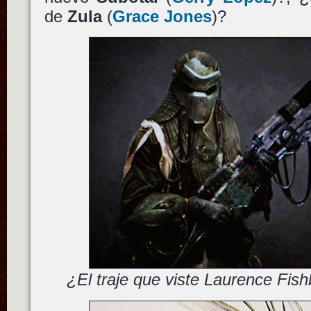
de
Zula
(
Grace Jones
)?
¿El traje que viste Laurence Fis