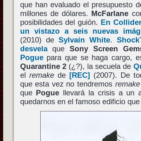
que han evaluado el presupuesto d
millones de dólares.
McFarlane
con
posibilidades del guión.
En Collid
un vistazo a seis nuevas imág
(2010) de
Sylvain White
.
Shock
desvela
que
Sony Screen Gem
Pogue
para que se haga cargo, esc
Quarantine 2
(¿?), la secuela de
Q
el
remake
de
[REC]
(2007). De to
que esta vez no tendremos
remake
que
Pogue
llevará la crisis a un 
quedarnos en el famoso edificio que