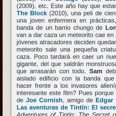
(2009), etc. Este año hay que est
The Block
(2010), una peli de cien
una joven enfermera en prácticas
banda de un barrio chungo de
Lon
van a dar caza un meteorito cae en 
jóvenes atracadores deciden quedar
meteorito sale una pequeña criatu
caza. Poco tardará en caer un nue
gigante, del que saldrán monstruosa
que arrasarán con todo.
Sam
deb
aislado edificio con la banda que 
hacer frente a los invasores alie
interesante este film? Pues porque e
de
Joe Cornish
, amigo de
Edgar 
Las aventuras de Tintín: El secr
Adventures of Tintin: The Secret o