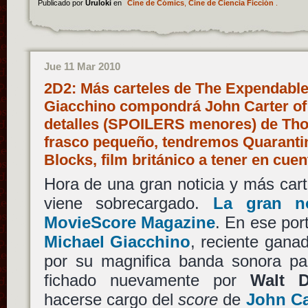
Publicado por
Uruloki
en
Cine de Cómics
,
Cine de Ciencia Ficción
.
Jue 11 Mar 2010
2D2: Más carteles de The Expendable
Giacchino compondrá John Carter of
detalles (SPOILERS menores) de Tho
frasco pequeño, tendremos Quarantin
Blocks, film británico a tener en cue
Hora de una gran noticia y más carte
viene sobrecargado.
La gran no
MovieScore Magazine
. En ese por
Michael Giacchino
, reciente gana
por su magnifica banda sonora p
fichado nuevamente por
Walt D
hacerse cargo del
score
de
John Ca