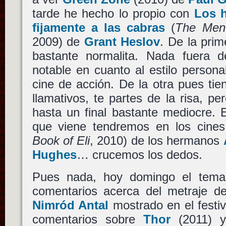
tarde he hecho lo propio con
Los 
fijamente a las cabras
(
The Men
2009) de
Grant Heslov
. De la pri
bastante normalita. Nada fuera d
notable en cuanto al estilo person
cine de acción. De la otra pues tie
llamativos, te partes de la risa, pe
hasta un final bastante mediocre. 
que viene tendremos en los cine
Book of Eli
, 2010) de los hermanos
Hughes
… crucemos los dedos.
Pues nada, hoy domingo el tema 
comentarios acerca del metraje 
Nimród Antal
mostrado en el festi
comentarios sobre
Thor
(2011)