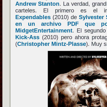
Andrew Stanton
. La verdad, grand
carteles. El primero es el i
Expendables
(2010) de
Sylvester 
en un archivo PDF que pod
MidgetEntertainment
. El segundo
Kick-Ass
(2010) pero ahora prota
(
Christopher Mintz-Plasse
). Muy 