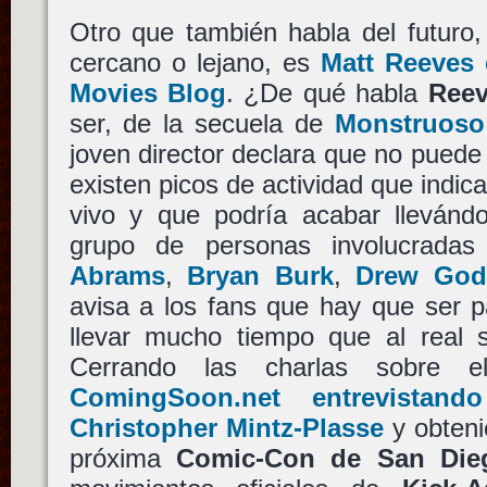
Otro que también habla del futuro
cercano o lejano, es
Matt Reeves
Movies Blog
. ¿De qué habla
Ree
ser, de la secuela de
Monstruoso
joven director declara que no puede 
existen picos de actividad que indic
vivo y que podría acabar llevánd
grupo de personas involucrada
Abrams
,
Bryan Burk
,
Drew God
avisa a los fans que hay que ser 
llevar mucho tiempo que al real 
Cerrando las charlas sobre e
ComingSoon.net entrevista
Christopher Mintz-Plasse
y obteni
próxima
Comic-Con de San Die