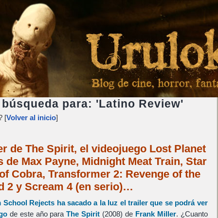
 búsqueda para: 'Latino Review'
 [
Volver al inicio
]
r de The Spirit, el videojuego Lost Planet
s de Max Payne, Midnight Meat Train, Star
e of Cobra, Transformer 2: Revenge of the
d 2 y Scream 4 (en serio)…
m School Rejects ha sacado a la luz el trailer que se podrá ver
go
de este año para
The Spirit
(2008) de
Frank Miller
. ¿Cuanto