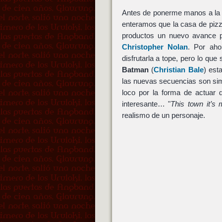
Antes de ponerme manos a la ob
enteramos que la casa de pizz
productos un nuevo avance 
Christopher Nolan
. Por aho
disfrutarla a tope, pero lo que
Batman
(
Christian Bale
) est
las nuevas secuencias son si
loco por la forma de actuar
interesante… "
This town it’s 
realismo de un personaje.