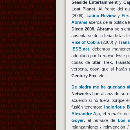
Seaside Entertainment
y
Ca
Lost Planet
. Al frente del g
(2009).
Latino Review
y
Fir
Abrams
acerca de la política
Diego 2008
.
Abrams
se sien
ausentarse de la feria de las f
Rise of Cobra
(2009) y
Trans
IESB.net
, debemos mantener
adoptada por la
major
. Este p
cosas de
Star Trek,
Transf
verbena, cosa que si harán
Century Fox
, etc…
De piedra me he quedado a
Networks
han afianzado su co
acuerdo si no fuera porque e
fusión tenemos:
Inglorious 
Alexandre Aja
, el
remake
d
Goyer
, el
remake
de
Los s
relanzamiento / reinvención 