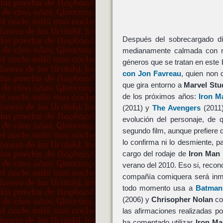
Después del sobrecargado día
medianamente calmada con no
géneros que se tratan en este 
con Jon Favreau
, quien non 
que gira entorno a
Marvel Stu
de los próximos años:
Iron M
(2011) y
The Avengers
(2011)
evolución del personaje, de 
segundo film, aunque prefiere 
lo confirma ni lo desmiente, 
cargo del rodaje de
Iron Man 
verano del 2010. Eso si, recono
compañía comiquera será inm
todo momento usa a
Batman
(2006) y
Chrisopher Nolan
com
las afirmaciones realizadas p
ha comentado utilizar
Iron Ma