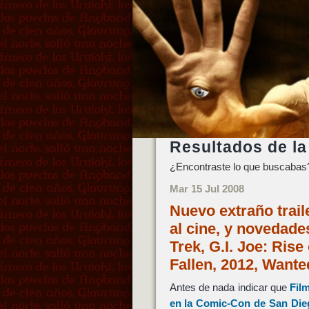
Resultados de la
¿Encontraste lo que buscabas?
Mar 15 Jul 2008
Nuevo extraño traile
al cine, y novedade
Trek, G.I. Joe: Ris
Fallen, 2012, Wante
Antes de nada indicar que
Fil
en la Comic-Con de San Die