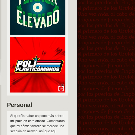
Personal
Si queréis saber un poco más
sobre
mi, pues en este enlace
. Comentaros
que mi cómic favorito se merece una
sección en mi web, así que aquí