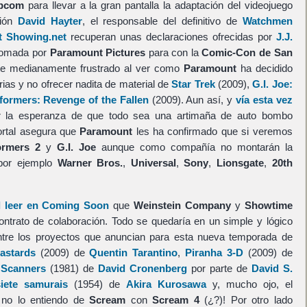
pcom
para llevar a la gran pantalla la adaptación del videojuego
uión
David Hayter
, el responsable del definitivo de
Watchmen
st Showing.net
recuperan unas declaraciones ofrecidas por
J.J.
 tomada por
Paramount Pictures
para con la
Comic-Con de San
te medianamente frustrado al ver como
Paramount
ha decidido
erias y no ofrecer nadita de material de
Star Trek
(2009),
G.I. Joe:
formers: Revenge of the Fallen
(2009). Aun así, y
vía esta vez
 la esperanza de que todo sea una artimaña de auto bombo
ortal asegura que
Paramount
les ha confirmado que si veremos
ormers 2
y
G.I. Joe
aunque como compañía no montarán la
 por ejemplo
Warner Bros.
,
Universal
,
Sony
,
Lionsgate
,
20th
l leer en Coming Soon
que
Weinstein Company
y
Showtime
ntrato de colaboración. Todo se quedaría en un simple y lógico
ntre los proyectos que anuncian para esta nueva temporada de
Bastards
(2009) de
Quentin Tarantino
,
Piranha 3-D
(2009) de
e
Scanners
(1981) de
David Cronenberg
por parte de
David S.
iete samurais
(1954) de
Akira Kurosawa
y, mucho ojo, el
/ no lo entiendo de
Scream
con
Scream 4
(¿?)! Por otro lado