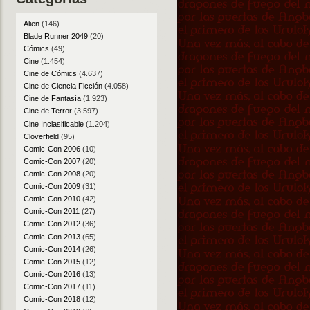
Alien
(146)
Blade Runner 2049
(20)
Cómics
(49)
Cine
(1.454)
Cine de Cómics
(4.637)
Cine de Ciencia Ficción
(4.058)
Cine de Fantasía
(1.923)
Cine de Terror
(3.597)
Cine Inclasificable
(1.204)
Cloverfield
(95)
Comic-Con 2006
(10)
Comic-Con 2007
(20)
Comic-Con 2008
(20)
Comic-Con 2009
(31)
Comic-Con 2010
(42)
Comic-Con 2011
(27)
Comic-Con 2012
(36)
Comic-Con 2013
(65)
Comic-Con 2014
(26)
Comic-Con 2015
(12)
Comic-Con 2016
(13)
Comic-Con 2017
(11)
Comic-Con 2018
(12)