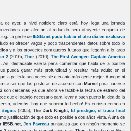
 de ayer, a nivel noticiero claro está, hoy llega una jornada
vedades que afectan al reducido pero atrayente conjunto de
blog. La gente de
IESB.net pudo hablar el otro día en exclusiva
dudó en ofrecer vagos y poco trascendentes datos sobre todo lo
dios
y a los proyectos comiqueros futuros que llegarán a lo largo
an 2
(2010),
Thor
(2010),
The First Avenger: Captain America
. Así destacable vale la pena comentar que habla de la posible
que pueda ganar más profundidad y resultar más adulto en el
que la película sea accesible a cuanta más gente mejor. Aunque ni
parece ser que las posturas de acuerdo con
Marvel
para hacerse
2
son cercanas ya que ahora ve factible la fecha de estreno del
ce que el trabajo necesario para llevar a buen puerto la idea de la
enso, además, hay que superar lo hecho! Es curioso como en
 Begins
(2005),
The Dark Knight
,
El prestigio, el truco final
o justificación de que todo es posible a dos años vista. A una de
or
IESB.net
,
Jon Favreau
puntualiza que en ningún momento se
n 2
como punto de presentación para
Thor
, de hecho son films