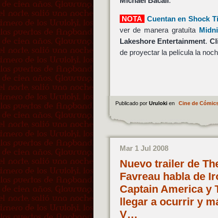
Michael Bacall
.
NOTA
Cuentan en Shock Ti
ver de manera gratuíta
Midni
Lakeshore Entertainment
.
Cl
de proyectar la película la noch
Publicado por
Uruloki
en
Cine de Cómic
Mar 1 Jul 2008
Nuevo trailer de Th
Favreau habla de Ir
Captain America y T
llegar a ocurrir y 
V…