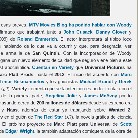
 esas breves.
MTV Movies Blog ha podido hablar con Woody
irmado que trabajará junto a
John Cusack
,
Danny Glover
y
009) de
Roland Emmerich
. El actor interpretará al típico loco
 hablando de lo que va a ocurrir y que, para desgracia, ver
 se arma la de
San Quintín
. Con la incorporación de Woody
 gana un nuevo elemento de calidad que seguro viene bien a este
st apocalíptica.
Cuentan en Variety
que
Universal Pictures
ha
arc Platt Prods
. hasta el
2012
. El inicio del acuerdo con
Marc
Timur Bekmambetov
y los guionistas
Michael Brandt
y
Derek
(¿?).
Variety
comenta que se la intención es poder contar con el
s de la primera parte,
Angelina Jolie
y
James McAvoy
por lo
masando cerca de
200 millones de dólares
desde su estreno era
y
Haas
, además de estar ya trabajando sobre
Wanted 2
,
v
en el guión de
The Red Star
(¿?), la novela gráfica de ciencia
. El próximo proyecto de
Marc Platt
para
Universal
de
Scott
 de
Edgar Wright
, la también adaptación comiquera de la obra de