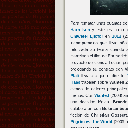
Para rematar unas cuantas de
Harrelson
y este les ha conf
Chiwetel Ejiofor
en
2012
(2
incomprendido que lleva años
reforzada su teoría cuando
Harrelson el film de Emmerich
proyecto de ciencia ficción po
prologando su contrato con
M
Platt
llevará a que el director
Haas
trabajen sobre
Wanted 2
elenco de actores principale
menos. Con
Wanted
(2008) a
una decisión lógica.
Brandt
colaborarán con
Bekmambeto
ficción de
Christian Gossett
Pilgrim vs. the World
(2009)