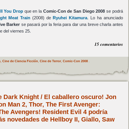
ll You Drop
que en la
Comic-Con de San Diego 2008
se podrá
ght Meat Train
(2008) de
Ryuhei Kitamura
. Lo ha anunciado
ive Barker
se pasará por la feria para dar una breve charla antes
e del viernes 25.
15 comentarios
s
,
Cine de Ciencia Ficción
,
Cine de Terror
,
Comic-Con 2008
.
e Dark Knight / El caballero oscuro! Jon
on Man 2, Thor, The First Avenger:
he Avengers! Resident Evil 4 podría
más novedades de Hellboy II, Giallo, Saw