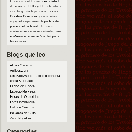
tenéis disponible una
guía detallada
del universo Hellboy
. El contenido de
este blog está bajo una
licencia de
Creative Commons
y como último
agregado aquí tenéis la
política de
privacidad de la web
. Ah, si os
apatece favorecer mi culturilla, pues
en Amazon tenéis mi Wishlist por si
las moscas
.
Blogs que leo
Almas Oscuras
Aullidos.com
CinéBlogywood. Le blog du cinéma
uncut & unrated!
El blog del Chacal
Espacio Marvelita
Horas de Oscuridad
Lares inmobiliaria
Nido de Cuervos
Películas de Culto
Zona Negativa
Categorías