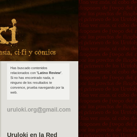
Has buscado contenidos
relacionados con
'Latino Review'
.
Si no has encontrado nada, o
ninguno de los resultados te
convence, prueba navegando por la
web.
Uruloki en la Red