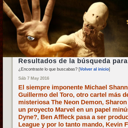
Resultados de la búsqueda par
¿Encontraste lo que buscabas? [
Volver al inicio
]
Sáb 7 May 2016
El siempre imponente Michael Shann
Guillermo del Toro, otro cartel más d
misteriosa The Neon Demon, Sharon S
un proyecto Marvel en un papel min
Dyne?, Ben Affleck pasa a ser produc
League y por lo tanto mando, Kevin 