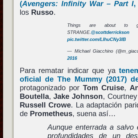
(
Avengers: Infinity War – Part I
,
los
Russo
.
Things are about to ge
STRANGE.
@scottderrickson
pic.twitter.com/LIhuCNy3lB
— Michael Giacchino (@m_giac
2016
Para rematar indicar que ya
tene
oficial de
The Mummy
(2017) 
protagonizado por
Tom Cruise
,
An
Boutella
,
Jake Johnson
, Courtney
Russell Crowe
. La adaptación par
de
Prometheus
, suena así…
Aunque enterrada a salvo e
profundidades de un desi