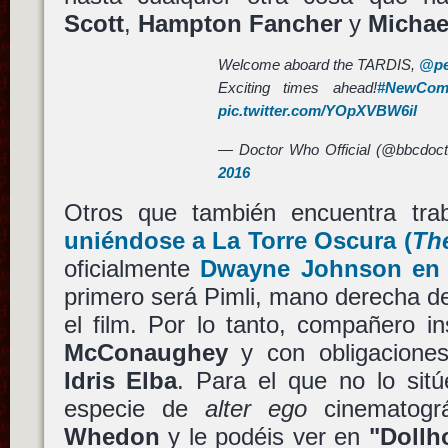
Scott
,
Hampton Fancher
y
Michae
Welcome aboard the TARDIS,
@pe
Exciting times ahead!
#NewCom
pic.twitter.com/YOpXVBW6il
— Doctor Who Official (@bbcdoc
2016
Otros que también encuentra tr
uniéndose a
La Torre Oscura
(
Th
oficialmente
Dwayne Johnson
en 
primero será Pimli, mano derecha d
el film. Por lo tanto, compañero 
McConaughey
y con obligaciones
Idris Elba
. Para el que no lo sit
especie de
alter ego
cinematográ
Whedon
y le podéis ver en
"Dollh