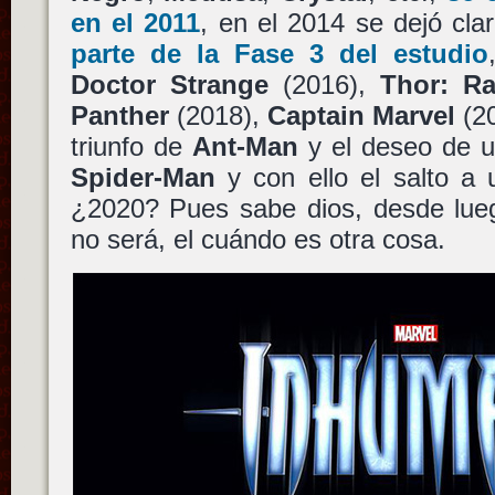
en el 2011
, en el 2014 se dejó cl
parte de la Fase 3 del estudio
Doctor Strange
(2016),
Thor: R
Panther
(2018),
Captain Marvel
(20
triunfo de
Ant-Man
y el deseo de u
Spider-Man
y con ello el salto a 
¿2020? Pues sabe dios, desde lueg
no será, el cuándo es otra cosa.