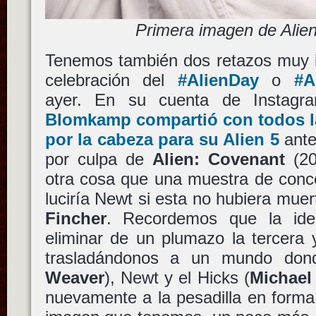
Primera imagen de Alie
Tenemos también dos retazos muy in
celebración del
#AlienDay
o
#A
ayer. En su cuenta de Instag
Blomkamp
compartió con todos l
por la cabeza para su
Alien 5
ante
por culpa de
Alien: Covenant
(20
otra cosa que una muestra de conce
luciría Newt si esta no hubiera mue
Fincher
. Recordemos que la i
eliminar de un plumazo la tercera 
trasladándonos a un mundo dond
Weaver
), Newt y el Hicks (
Michael
nuevamente a la pesadilla en forma