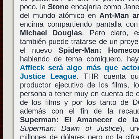
poco, la
Stone
encajaría como Jane
del mundo atómico en
Ant-Man a
encima compartiendo pantalla co
Michael Douglas
. Pero claro, e
también puede tratarse de un proy
el nuevo
Spider-Man: Homeco
hablando de tema comiquero, ha
Affleck
será algo más que actor
Justice League
. THR cuenta q
productor ejecutivo de los films, 
persona a tener muy en cuenta de c
de los films y por los tanto de D
además con el fin de la reca
Superman: El Amanecer de la 
Superman: Dawn of Justice
), un
millones de dólares pero no la cif