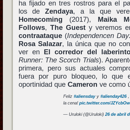
ha fijado en tres rostros para el pa
los de
Zendaya
, a la que ve
Homecoming
(2017),
Maika M
Follows
,
The Guest
y veremos 
contraataque
(
Independencen Day
Rosa Salazar
, la única que no co
ver en
El corredor del laberint
Runner: The Scorch Trials
). Aparent
primera, pero sus actuales compr
fuera por puro bloqueo, lo que e
oportinidad que
Cameron
ve como ú
Feliz
#aliensday
y
#alienday426
,
la cena!
pic.twitter.com/JZYcbO
— Uruloki (@Uruloki)
26 de abril 