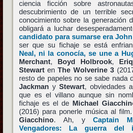
ciencia ficción sobre astronaut
descubrimiento de un terrible sec
conocimiento sobre la generación d
obligará a luchar desesperadamen
candidato para sumarse era
John
ser que su fichaje se está enfri
Neal
, ni la conocía, se une a
Hu
Merchant
,
Boyd Holbrook
,
Eri
Stewart
en
The Wolverine 3
(2017
resto de papeles no se sabe nada d
Jackman
y
Stewart
, obviedades 
que es el villano aunque sin nomb
fichaje es el de
Michael Giacchin
(2016) para ponerle música al film
Giacchino
. Ah, y
Captain Ma
Vengadores: La guerra del i