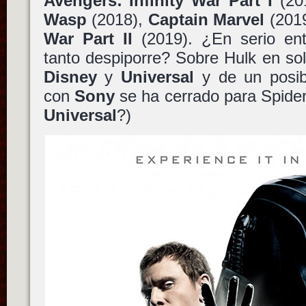
Avengers: Infinity War Part I
(20
Wasp
(2018),
Captain Marvel
(201
War Part II
(2019). ¿En serio en
tanto despiporre? Sobre Hulk en sol
Disney
y
Universal
y de un posib
con
Sony
se ha cerrado para Spide
Universal
?)