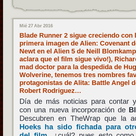
Mié 27 Abr 2016
Blade Runner 2 sigue creciendo con 
primera imagen de Alien: Covenant de
Newt en el Alien 5 de Neill Blomkam
aclara que el film sigue vivo!), Richa
mad doctor para la despedida de H
Wolverine, tenemos tres nombres favo
protagonistas de Alita: Battle Angel
Robert Rodriguez…
Día de más noticias para contar y
con una nueva incorporación de
B
Descubren en TheWrap que la ac
Hoeks
ha sido fichada para otr
del film
, ¿cuál? pues esto como