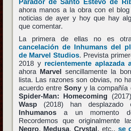
Parador de Santo Estevo de Rib
ahora manos a la obra con el blog 
noticias de ayer y hoy que hay alg
que comentar.
La primera de ellas no es otr
cancelación de
Inhumans
del pl
de
Marvel Studios
. Prevista prime
2018 y
recientemente aplazada 
ahora
Marvel
sencillamente la bor
lista. Las razones son obvias, no ha
acuerdo entre
Sony
y la compañía
Spider-Man: Homecoming
(2017
Wasp
(2018) han desplazado de
Inhumanos
a un momento del 
Recordemos que originalmente l
Negro
,
Medusa
,
Crystal
, etc.,
se 