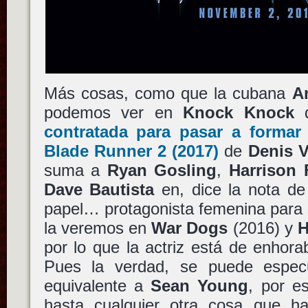
Más cosas, como que la cubana
A
podemos ver en
Knock Knock
contratada para pasar a formar 
Blade Runner 2
(2017)
de
Denis V
suma a
Ryan Gosling
,
Harrison 
Dave Bautista
en, dice la nota de
papel… protagonista femenina para 
la veremos en
War Dogs
(2016) y
H
por lo que la actriz está de enho
Pues la verdad, se puede espec
equivalente a
Sean Young
, por e
hasta cualquier otra cosa que 