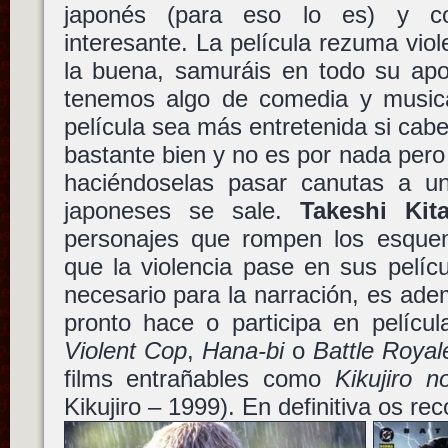
japonés (para eso lo es) y c
interesante. La película rezuma viol
la buena, samuráis en todo su apo
tenemos algo de comedia y musica
película sea más entretenida si cab
bastante bien y no es por nada pero
haciéndoselas pasar canutas a u
japoneses se sale.
Takeshi Kit
personajes que rompen los esque
que la violencia pase en sus pelí
necesario para la narración, es ade
pronto hace o participa en películ
Violent Cop
,
Hana-bi
o
Battle Royal
films entrañables como
Kikujiro n
Kikujiro – 1999). En definitiva os re