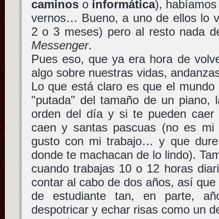
caminos
o
informática
), habíamos
vernos… Bueno, a uno de ellos lo v
2 o 3 meses) pero al resto nada d
Messenger
.
Pues eso, que ya era hora de volv
algo sobre nuestras vidas, andanzas
Lo que está claro es que el mundo 
"putada" del tamaño de un piano, l
orden del día y si te pueden caer
caen y santas pascuas (no es mi
gusto con mi trabajo… y que dure!
donde te machacan de lo lindo). Ta
cuando trabajas 10 o 12 horas diar
contar al cabo de dos años, así que
de estudiante tan, en parte, a
despotricar y echar risas como un d