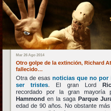
Mar 26 Ago 2014
Otro golpe de la extinción, Richard 
fallecido…
Otra de esas
noticias que no por
ser tristes
. El gran Lord
Ri
recordado por la gran mayoría
Hammond
en la saga
Parque Jur
edad de 90 años. No obstante más 