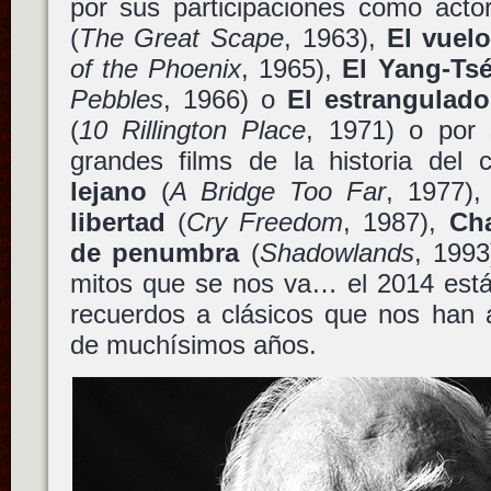
por sus participaciones como act
(
The Great Scape
, 1963),
El vuelo
of the Phoenix
, 1965),
El Yang-Tsé
Pebbles
, 1966) o
El estrangulado
(
10 Rillington Place
, 1971) o por 
grandes films de la historia del
lejano
(
A Bridge Too Far
, 1977)
libertad
(
Cry Freedom
, 1987),
Cha
de penumbra
(
Shadowlands
, 1993
mitos que se nos va… el 2014 est
recuerdos a clásicos que nos han 
de muchísimos años.