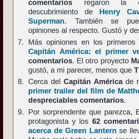
comentarios
regaron la en
descubrimiento de
Henry Cav
Superman
. También se pued
opiniones al respecto. Gustó y d
Más opiniones en los primero
Capitán América: el primer v
comentarios
. El otro proyecto
Ma
gustó, a mi parecer, menos que
T
Cerca del
Capitán América
de n
primer trailer del film de Mat
despreciables comentarios
.
Por sorprendente que parezca, 
protagonista y los
62 comentar
acerca de Green Lantern
se lle