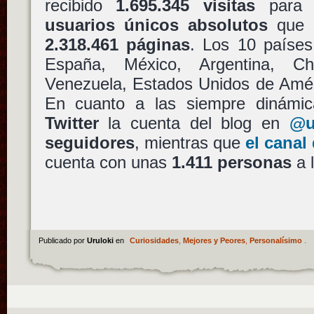
recibido
1.695.345 visitas
para 
usuarios únicos absolutos
que e
2.318.461 páginas
. Los 10 países
España, México, Argentina, Ch
Venezuela, Estados Unidos de Améri
En cuanto a las siempre dinámic
Twitter
la cuenta del blog en
@u
seguidores
, mientras que
el canal
cuenta con unas
1.411 personas
a l
Publicado por
Uruloki
en
Curiosidades
,
Mejores y Peores
,
Personalísimo
.