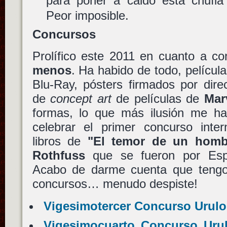
para poner a caldo esta chufl
Peor imposible.
Concursos
Prolífico este 2011 en cuanto a c
menos
. Ha habido de todo, películ
Blu-Ray, pósters firmados por dire
de
concept art
de películas de
Mar
formas, lo que más ilusión me h
celebrar el primer concurso inter
libros de
"El temor de un homb
Rothfuss
que se fueron por Esp
Acabo de darme cuenta que tengo
concursos… menudo despiste!
Vigesimotercer Concurso Urulo
Vigesimocuarto Concurso Urul