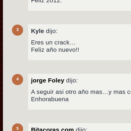
Feliz 2012.
3
Kyle
dijo:
Eres un crack…
Feliz año nuevo!!
4
jorge Foley
dijo:
A seguir asi otro año mas…y mas co
Enhorabuena
5
Bitacoras.com
dijo: