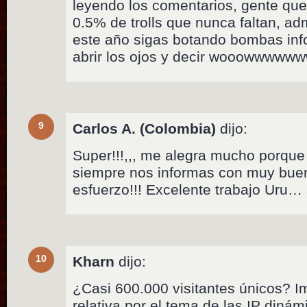
leyendo los comentarios, gente que
0.5% de trolls que nunca faltan, adm
este año sigas botando bombas inf
abrir los ojos y decir wooowwwwww
9
Carlos A. (Colombia)
dijo:
Super!!!,,, me alegra mucho porqu
siempre nos informas con muy bue
esfuerzo!!! Excelente trabajo Uru… 
10
Kharn
dijo:
¿Casi 600.000 visitantes únicos? I
relativa por el tema de las IP diná