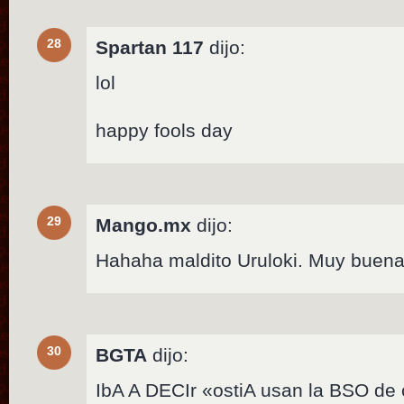
28
Spartan 117
dijo:
lol
happy fools day
29
Mango.mx
dijo:
Hahaha maldito Uruloki. Muy buena
30
BGTA
dijo:
IbA A DECIr «ostiA usan la BSO de