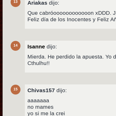
13
Ariakas
dijo:
Que cabróoooooooooooon xDDD. Ja
Feliz día de los Inocentes y Feliz 
14
Isanne
dijo:
Mierda. He perdido la apuesta. Yo d
Cthulhu!!
15
Chivas157
dijo:
aaaaaaa
no mames
yo si me la crei