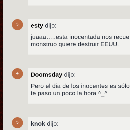
3
esty
dijo:
juaaa…..esta inocentada nos recu
monstruo quiere destruir EEUU.
4
Doomsday
dijo:
Pero el dia de los inocentes es sól
te paso un poco la hora ^_^
5
knok
dijo: