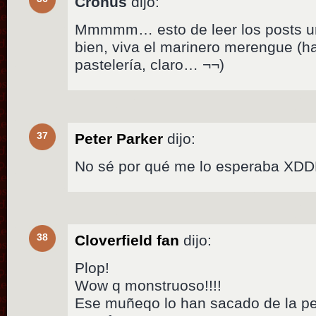
Cronus
dijo:
Mmmmm… esto de leer los posts u
bien, viva el marinero merengue (h
pastelería, claro… ¬¬)
37
Peter Parker
dijo:
No sé por qué me lo esperaba XD
38
Cloverfield fan
dijo:
Plop!
Wow q monstruoso!!!!
Ese muñeqo lo han sacado de la pel