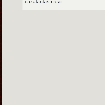
cazafantasmas»