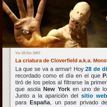
Vie 28 Dic 2007
La criatura de Cloverfield a.k.a. Mon
La que se va a armar! Hoy
28 de d
recordado como el día en el que
P
tiró de los pelos al filtrarse la prim
que asola
New York
en uno de lo
Junto a la aparición del
sitio web
para
España
, un pase privado de