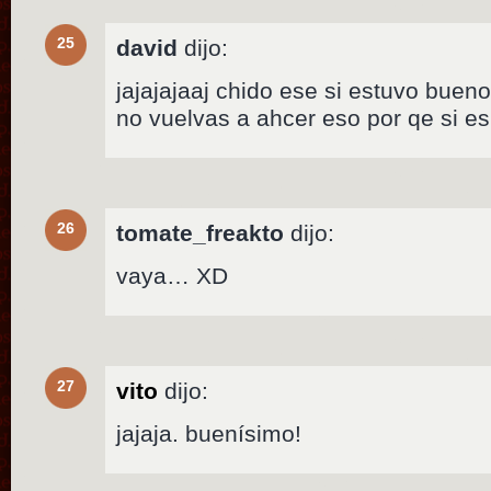
25
david
dijo:
jajajajaaj chido ese si estuvo buen
no vuelvas a ahcer eso por qe si e
26
tomate_freakto
dijo:
vaya… XD
27
vito
dijo:
jajaja. buenísimo!