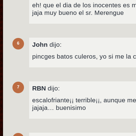
eh! que el dia de los inocentes es mi
jaja muy bueno el sr. Merengue
6
John
dijo:
pincges batos culeros, yo si me la c
7
RBN
dijo:
escalofriante¡¡ terrible¡¡, aunque 
jajaja… buenisimo