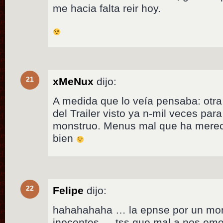
me hacia falta reir hoy.
21
xMeNux
dijo:
A medida que lo veía pensaba: otr
del Trailer visto ya n-mil veces pa
monstruo. Menus mal que ha mereci
bien
22
Felipe
dijo:
hahahahaha … la epnse por un mo
inocentes … tss que mal a nos em