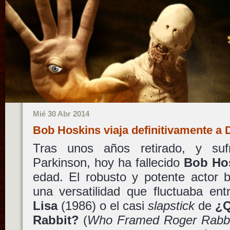
Mié 30 Abr 2014
Bob Hoskins viaja definitivamente a
Tras unos años retirado, y suf
Parkinson, hoy ha fallecido
Bob Ho
edad. El robusto y potente actor br
una versatilidad que fluctuaba en
Lisa
(1986) o el casi
slapstick
de
¿Q
Rabbit?
(
Who Framed Roger Rabbi