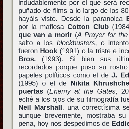
indudablemente por el que será re
puñado de films a lo largo de los 
hayáis visto. Desde la paranoica
por la mafiosa
Cotton Club
(198
que van a morir
(
A Prayer for the
salto a los
blockbusters
, o inten
fueron
Hook
(1991) o la triste e in
Bros.
(1993). Si bien sus últ
recordados porque puso su rostro
papeles políticos como el de
J. E
(1995) o el de
Nikita Khrushch
puertas
(
Enemy at the Gates
, 20
eché a los ojos de su filmografía f
Neil Marshall
, una correctísima 
aunque brevemente, mostraba su 
pena, hoy nos despedimos de
Eddie