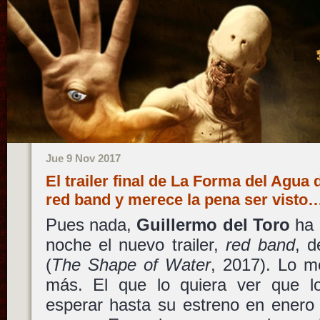
Jue 9 Nov 2017
El trailer final de La Forma del Agua 
red band y merece la pena ser visto
Pues nada,
Guillermo del Toro
ha 
noche el nuevo trailer,
red band
, 
(
The Shape of Water
, 2017). Lo m
más. El que lo quiera ver que lo
esperar hasta su estreno en enero