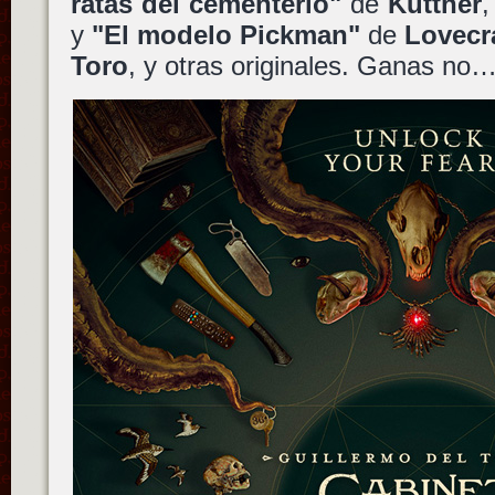
ratas del cementerio"
de
Kuttner
y
"El modelo Pickman"
de
Lovecr
Toro
, y otras originales. Ganas no… 