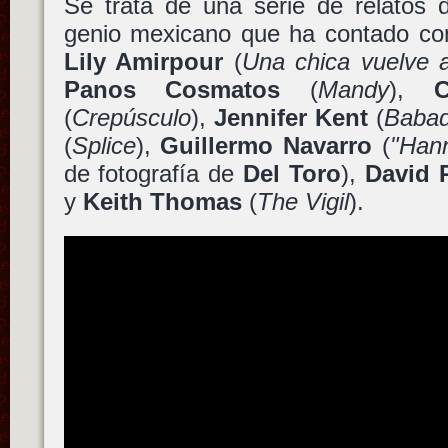
Se trata de una serie de relatos d
genio mexicano que ha contado co
Lily Amirpour
(
Una chica vuelve 
Panos Cosmatos
(
Mandy
),
C
(
Crepúsculo
),
Jennifer Kent
(
Baba
(
Splice
),
Guillermo Navarro
(
"Hann
de fotografía de
Del Toro
),
David P
y
Keith Thomas
(
The Vigil
).