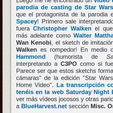
Luego me he encontrado un
vídeo
parodia de casting de Star War
que el protagonista de la parodia
Spacey
! Primero sale interpretan
fuera
Christopher Walken
el que 
más adelante como
Walter Matth
Wan Kenobi
, el sketch de imitaci
Walken
es rompedor! En medio 
Hammond
(humorista de
S
interpretando a
C3PO
como si fu
Parece ser que estos sketchs forman
cámaras" de la edición "Star Wars
Home Video".
La transcripción c
tenéis en la web Saturday Night 
ver más vídeos jocosos y otras parid
a
BlueHarvest.net
sección
Misc. O