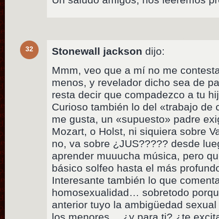
32
Stonewall jackson
dijo:
Mmm, veo que a mí no me contest
menos, y revelador dicho sea de pa
resta decir que compadezco a tu h
Curioso también lo del «trabajo de
me gusta, un «supuesto» padre ex
Mozart, o Holst, ni siquiera sobre V
no, va sobre ¿JUS????? desde luego
aprender muuucha música, pero qu
básico solfeo hasta el más profund
Interesante también lo que comenta
homosexualidad… sobretodo porqu
anterior tuyo la ambigüedad sexual
los menores… ¿y para ti? ¿te excit