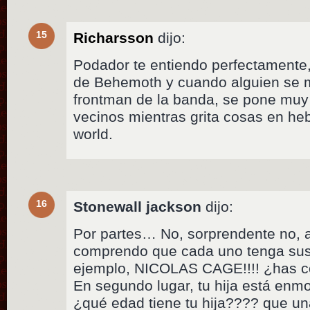
15
Richarsson
dijo:
Podador te entiendo perfectamente,
de Behemoth y cuando alguien se m
frontman de la banda, se pone muy
vecinos mientras grita cosas en heb
world.
16
Stonewall jackson
dijo:
Por partes… No, sorprendente no, 
comprendo que cada uno tenga sus
ejemplo, NICOLAS CAGE!!!! ¿has 
En segundo lugar, tu hija está enm
¿qué edad tiene tu hija???? que un