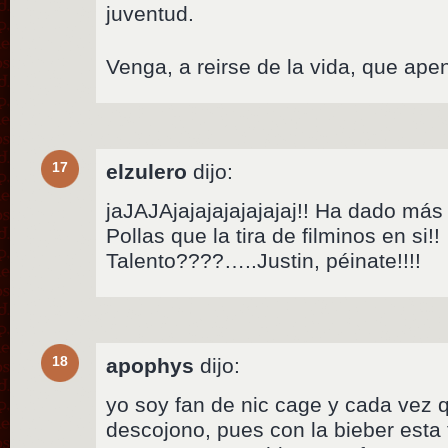
juventud.
Venga, a reirse de la vida, que ape
17
elzulero
dijo:
jaJAJAjajajajajajajaj!! Ha dado más
Pollas que la tira de filminos en si!!
Talento????…..Justin, péinate!!!!
18
apophys
dijo:
yo soy fan de nic cage y cada vez 
descojono, pues con la bieber esta