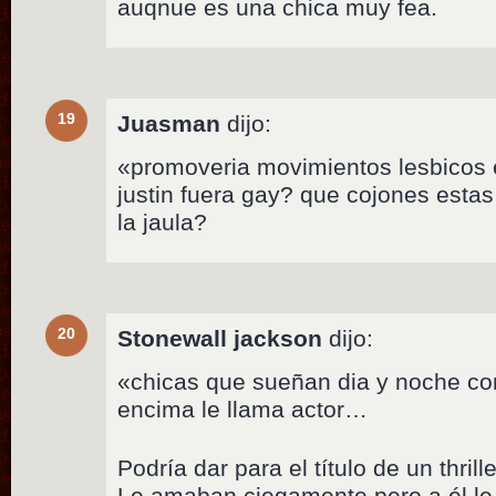
auqnue es una chica muy fea.
19
Juasman
dijo:
«promoveria movimientos lesbicos e
justin fuera gay? que cojones estas
la jaula?
20
Stonewall jackson
dijo:
«chicas que sueñan dia y noche co
encima le llama actor…
Podría dar para el título de un thril
Le amaban ciegamente pero a él le