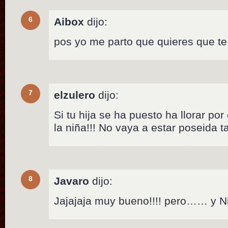
6
Aibox
dijo:
pos yo me parto que quieres que 
7
elzulero
dijo:
Si tu hija se ha puesto ha llorar p
la niña!!! No vaya a estar poseida 
8
Javaro
dijo:
Jajajaja muy bueno!!!! pero…… y 