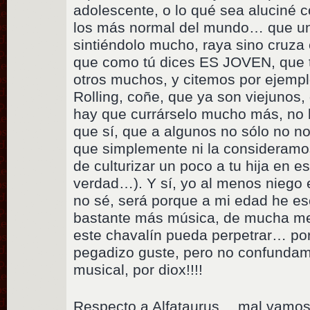
adolescente, o lo qué sea aluciné c
los más normal del mundo… que un p
sintiéndolo mucho, raya sino cruz
que como tú dices ES JOVEN, que
otros muchos, y citemos por ejemplo,
Rolling, coñe, que ya son viejunos,
hay que currárselo mucho más, no 
que sí, que a algunos no sólo no n
que simplemente ni la consideramos
de culturizar un poco a tu hija en 
verdad…). Y sí, yo al menos niego 
no sé, será porque a mi edad he e
bastante más música, de mucha mej
este chavalín pueda perpetrar… por
pegadizo guste, pero no confundam
musical, por diox!!!!
Respecto a Alfataurus… mal vamos