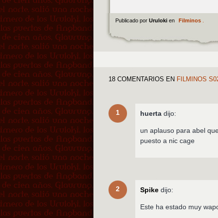
Publicado por
Uruloki
en
Filminos
.
18 COMENTARIOS
EN
FILMINOS S0
1
huerta
dijo:
un aplauso para abel que 
puesto a nic cage
2
Spike
dijo:
Este ha estado muy wap