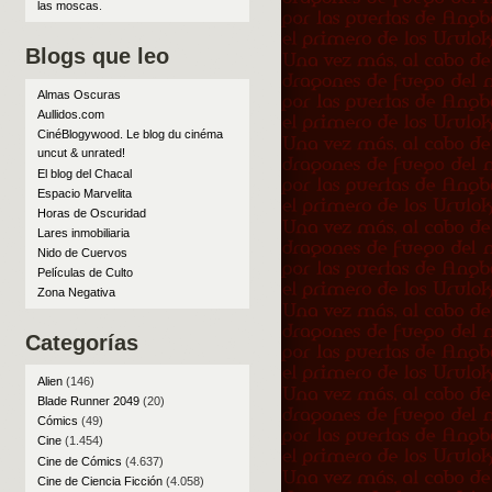
las moscas
.
Blogs que leo
Almas Oscuras
Aullidos.com
CinéBlogywood. Le blog du cinéma
uncut & unrated!
El blog del Chacal
Espacio Marvelita
Horas de Oscuridad
Lares inmobiliaria
Nido de Cuervos
Películas de Culto
Zona Negativa
Categorías
Alien
(146)
Blade Runner 2049
(20)
Cómics
(49)
Cine
(1.454)
Cine de Cómics
(4.637)
Cine de Ciencia Ficción
(4.058)