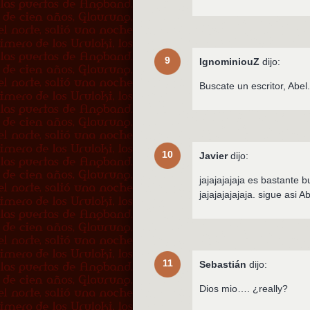
9
IgnominiouZ
dijo:
Buscate un escritor, Abel
10
Javier
dijo:
jajajajajaja es bastante b
jajajajajajaja. sigue asi
11
Sebastián
dijo:
Dios mio…. ¿really?