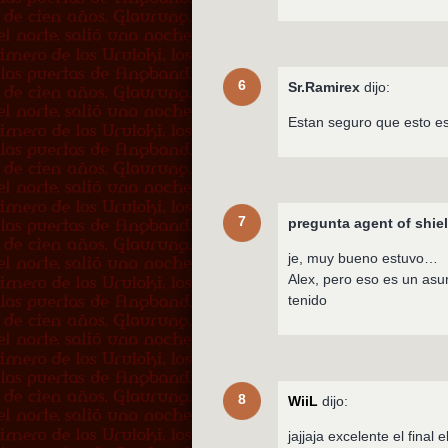
6
Sr.Ramirex
dijo:
Estan seguro que esto e
7
pregunta agent of shiel
je, muy bueno estuvo…
Alex, pero eso es un as
tenido
8
WiiL
dijo:
jajjaja excelente el final 