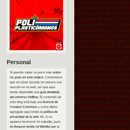
Personal
Si queréis saber un poco más
sobre
mi, pues en este enlace
. Comentaros
que mi cómic favorito se merece una
sección en mi web, así que aquí
tenéis disponible una
guía detallada
del universo Hellboy
. El contenido de
este blog está bajo una
licencia de
Creative Commons
y como último
agregado aquí tenéis la
política de
privacidad de la web
. Ah, si os
apatece favorecer mi culturilla, pues
en Amazon tenéis mi Wishlist por si