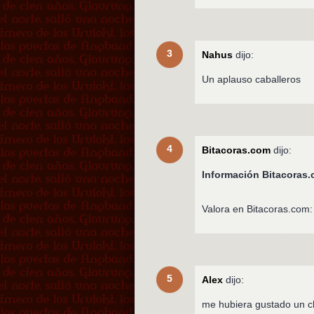
3
Nahus
dijo:
Un aplauso caballeros
4
Bitacoras.com
dijo:
Información Bitacora
Valora en Bitacoras.com
5
Alex
dijo:
me hubiera gustado un ch