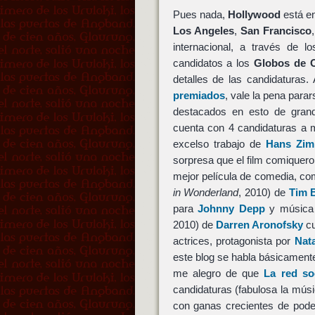
Pues nada,
Hollywood
está en
Los Angeles
,
San Francisco
internacional, a través de 
candidatos a los
Globos de 
detalles de las candidaturas
premiados
, vale la pena par
destacados en esto de gran
cuenta con 4 candidaturas a m
excelso trabajo de
Hans Zim
sorpresa que el film comiquer
mejor película de comedia, co
in Wonderland
, 2010) de
Tim 
para
Johnny Depp
y música 
2010) de
Darren Aronofsky
cu
actrices, protagonista por
Nat
este blog se habla básicament
me alegro de que
La red so
candidaturas (fabulosa la mús
con ganas crecientes de pode