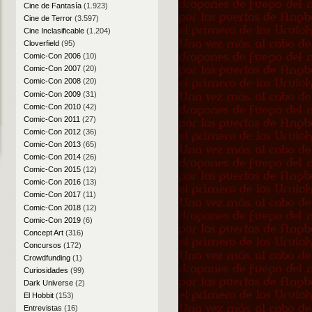
Cine de Fantasía
(1.923)
Cine de Terror
(3.597)
Cine Inclasificable
(1.204)
Cloverfield
(95)
Comic-Con 2006
(10)
Comic-Con 2007
(20)
Comic-Con 2008
(20)
Comic-Con 2009
(31)
Comic-Con 2010
(42)
Comic-Con 2011
(27)
Comic-Con 2012
(36)
Comic-Con 2013
(65)
Comic-Con 2014
(26)
Comic-Con 2015
(12)
Comic-Con 2016
(13)
Comic-Con 2017
(11)
Comic-Con 2018
(12)
Comic-Con 2019
(6)
Concept Art
(316)
Concursos
(172)
Crowdfunding
(1)
Curiosidades
(99)
Dark Universe
(2)
El Hobbit
(153)
Entrevistas
(16)