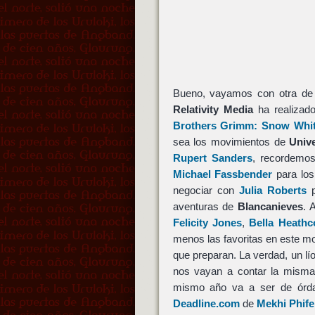
Bueno, vayamos con otra de l
Relativity Media
ha realizad
Brothers Grimm: Snow Whi
sea los movimientos de
Unive
Rupert Sanders
, recordemo
Michael Fassbender
para los
negociar con
Julia Roberts
p
aventuras de
Blancanieves
. 
Felicity Jones
,
Bella Heathc
menos las favoritas en este m
que preparan. La verdad, un lí
nos vayan a contar la misma 
mismo año va a ser de órda
Deadline.com
de
Mekhi Phife