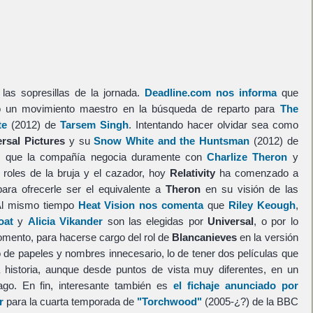
as sopresillas de la jornada.
Deadline.com nos informa
que
o un movimiento maestro en la búsqueda de reparto para
The
te
(2012) de
Tarsem Singh
. Intentando hacer olvidar sea como
rsal Pictures
y su
Snow White and the Huntsman
(2012) de
s que la compañía negocia duramente con
Charlize Theron
y
 roles de la bruja y el cazador, hoy
Relativity
ha comenzado a
ara ofrecerle ser el equivalente a
Theron
en su visión de las
Al mismo tiempo
Heat Vision nos comenta
que
Riley Keough
,
oat
y
Alicia Vikander
son las elegidas por
Universal
, o por lo
omento, para hacerse cargo del rol de
Blancanieves
en la versión
o de papeles y nombres innecesario, lo de tener dos películas que
historia, aunque desde puntos de vista muy diferentes, en un
go. En fin, interesante también es
el fichaje anunciado por
r
para la cuarta temporada de
"Torchwood"
(2005-¿?) de la BBC