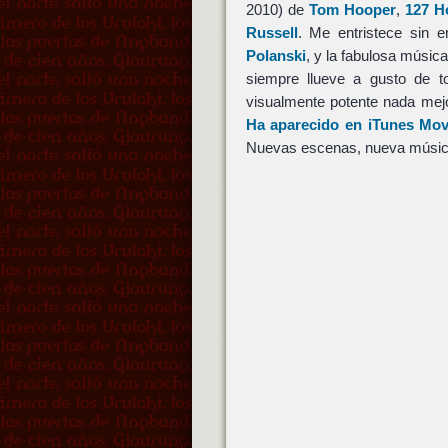
2010) de
Tom Hooper
,
127 H
Russell
. Me entristece sin
Polanski
, y la fabulosa músic
siempre llueve a gusto de t
visualmente potente nada me
Ha aparecido en iTunes Movi
Nuevas escenas, nueva música 