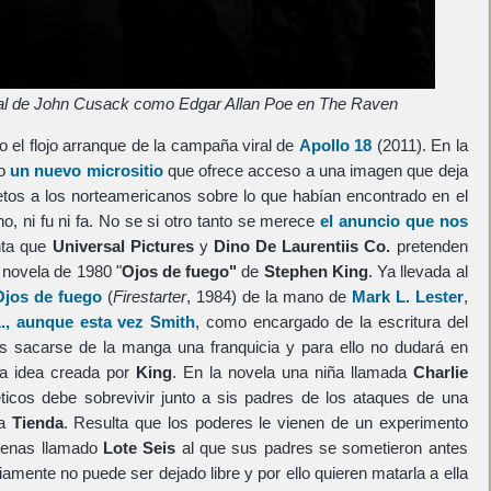
ial de John Cusack como Edgar Allan Poe en The Raven
o el flojo arranque de la campaña viral de
Apollo 18
(2011). En la
do
un nuevo micrositio
que ofrece acceso a una imagen que deja
tos a los norteamericanos sobre lo que habían encontrado en el
o, ni fu ni fa. No se si otro tanto se merece
el anuncio que nos
nta que
Universal Pictures
y
Dino De Laurentiis Co.
pretenden
a novela de 1980 "
Ojos de fuego"
de
Stephen King
. Ya llevada al
Ojos de fuego
(
Firestarter
, 1984) de la mano de
Mark L. Lester
,
., aunque esta vez Smith
, como encargado de la escritura del
 sacarse de la manga una franquicia y para ello no dudará en
la idea creada por
King
. En la novela una niña llamada
Charlie
ticos debe sobrevivir junto a sis padres de los ataques de una
la
Tienda
. Resulta que los poderes le vienen de un experimento
ógenas llamado
Lote Seis
al que sus padres se sometieron antes
iamente no puede ser dejado libre y por ello quieren matarla a ella