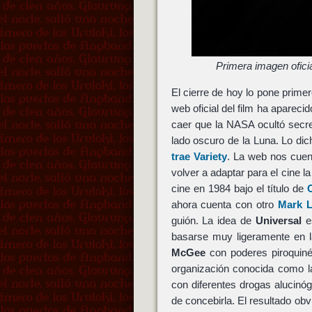
Primera imagen ofic
El cierre de hoy lo pone primer
web oficial del film ha apareci
caer que la NASA ocultó secre
lado oscuro de la Luna. Lo dich
trae Variety
. La web nos cue
volver a adaptar para el cine l
cine en 1984 bajo el título de
ahora cuenta con otro
Mark L
guión. La idea de
Universal
es
basarse muy ligeramente en 
McGee
con poderes piroquiné
organización conocida como 
con diferentes drogas alucin
de concebirla. El resultado obv