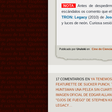
NOTA
Antes de despedir
escándalos os comento que el 
TRON: Legacy
(2010) de
Jos
y luces de neón. Curiosa sesió
Publicado por
Uruloki
en
Cine de Ciencia
17 COMENTARIOS
EN
YA TENEMOS 
FEATURETTE DE SUCKER PUNCH, 
HUNTSMAN UNA PELEA SIN CUART
IMAGEN OFICIAL DE EDGAR ALLAN
"OJOS DE FUEGO" DE STEPHEN KI
LEGACY…