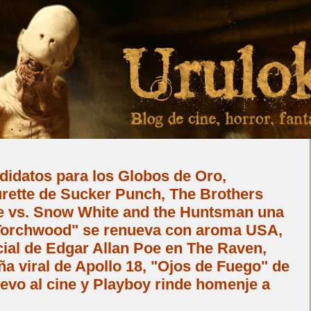
didatos para los Globos de Oro,
urette de Sucker Punch, The Brothers
 vs. Snow White and the Huntsman una
 "Torchwood" se renueva con aroma USA,
ial de Edgar Allan Poe en The Raven,
a viral de Apollo 18, "Ojos de Fuego" de
evo al cine y Playboy rinde homenje a