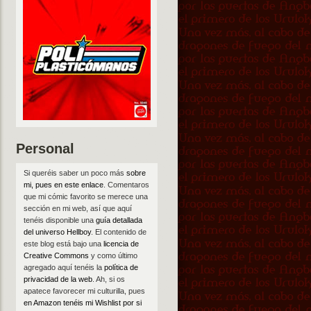
Personal
Si queréis saber un poco más
sobre
mi, pues en este enlace
. Comentaros
que mi cómic favorito se merece una
sección en mi web, así que aquí
tenéis disponible una
guía detallada
del universo Hellboy
. El contenido de
este blog está bajo una
licencia de
Creative Commons
y como último
agregado aquí tenéis la
política de
privacidad de la web
. Ah, si os
apatece favorecer mi culturilla, pues
en Amazon tenéis mi Wishlist por si