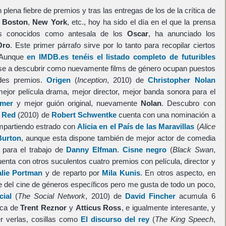
 plena fiebre de premios y tras las entregas de los de la crítica de
,
Boston
,
New York
, etc., hoy ha sido el día en el que la prensa
los conocidos como antesala de los
Oscar
, ha anunciado los
Oro
. Este primer párrafo sirve por lo tanto para recopilar ciertos
. Aunque
en IMDB.es tenéis el listado completo de futuribles
arse a descubrir como nuevamente films de género ocupan puestos
des premios.
Origen
(
Inception
, 2010) de
Christopher Nolan
ejor película drama, mejor director, mejor banda sonora para el
mer
y mejor guión original, nuevamente
Nolan
. Descubro con
o
Red
(2010) de
Robert Schwentke
cuenta con una nominación a
mpartiendo estrado con
Alicia en el País de las Maravillas
(
Alice
Burton
, aunque esta dispone también de mejor actor de comedia
para el trabajo de
Danny Elfman
.
Cisne negro
(
Black Swan
,
enta con otros suculentos cuatro premios con película, director y
alie Portman
y de reparto por
Mila Kunis
. En otros aspecto, en
e del cine de géneros específicos pero me gusta de todo un poco,
cial
(
The Social Network
, 2010) de
David Fincher
acumula 6
ica de
Trent Reznor
y
Atticus Ross
, e igualmente interesante, y
r verlas, cosillas como
El discurso del rey
(
The King Speech
,