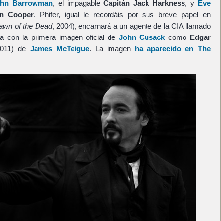
ohn Barrowman
, el impagable
Capitán Jack Harkness
, y
Eve
n Cooper
. Phifer, igual le recordáis por sus breve papel en
awn of the Dead
, 2004), encarnará a un agente de la CIA llamado
a con la primera imagen oficial de
John Cusack
como
Edgar
011) de
James McTeigue
. La imagen
ha aparecido en The