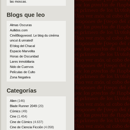
las moscas
.
Blogs que leo
Almas Oscuras
Aullidos.com
CinéBlogywood. Le blog du cinéma
uncut & unrated!
El blog del Chacal
Espacio Marvelita
Horas de Oscuridad
Lares inmobiliaria
Nido de Cuervos
Películas de Culto
Zona Negativa
Categorías
Alien
(146)
Blade Runner 2049
(20)
Cómics
(49)
Cine
(1.454)
Cine de Cómics
(4.637)
Cine de Ciencia Ficción
(4.058)