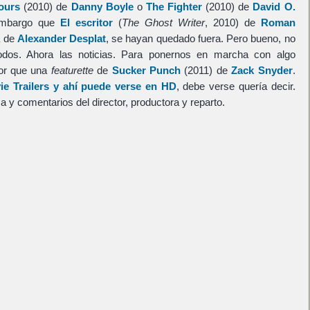
ours
(2010) de
Danny Boyle
o
The Fighter
(2010) de
David O.
 embargo que
El escritor
(
The Ghost Writer
, 2010) de
Roman
a de
Alexander Desplat
, se hayan quedado fuera. Pero bueno, no
odos. Ahora las noticias. Para ponernos en marcha con algo
jor que una
featurette
de
Sucker Punch
(2011) de
Zack Snyder
.
e Trailers y ahí puede verse en HD
, debe verse quería decir.
y comentarios del director, productora y reparto.