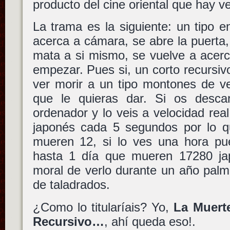
producto del cine oriental que hay v
La trama es la siguiente: un tipo e
acerca a cámara, se abre la puerta,
mata a si mismo, se vuelve a acerc
empezar. Pues si, un corto recursi
ver morir a un tipo montones de v
que le quieras dar. Si os descar
ordenador y lo veis a velocidad rea
japonés cada 5 segundos por lo qu
mueren 12, si lo ves una hora pu
hasta 1 día que mueren 17280 jap
moral de verlo durante un año palm
de taladrados.
¿Como lo titularíais? Yo,
La Muert
Recursivo…
, ahí queda eso!.