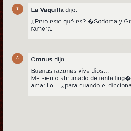
7
La Vaquilla
dijo:
¿Pero esto qué es? �Sodoma y Go
ramera.
8
Cronus
dijo:
Buenas razones vive dios…
Me siento abrumado de tanta ling�
amarillo… ¿para cuando el diccion