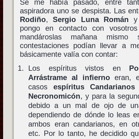
Se me había pasado, entre tant
aspiradora uno se despista. Las en
Rodiño
,
Sergio Luna Román
pongo en contacto con vosotros
mandároslas mañana mismo s
contestaciones podían llevar a m
básicamente valía con contar:
Los espíritus vistos en
Po
Arrástrame al infierno
eran, e
casos
espíritus Candarianos
r
Necronomicón
, y para la segu
debido a un mal de ojo de una
dependiendo de dónde lo leas en
ambos eran candarianos, en ot
etc. Por lo tanto, he decidido q