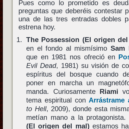
Pues como lo prometido es deuda
preguntas que deberéis contestar 
una de las tres entradas dobles p
estrena hoy.
The Possession (El origen del
en el fondo al mismísimo
Sam 
que en 1981 nos ofreció en
Pos
Evil Dead
, 1981) su visión de c
espíritus del bosque cuando de
poner en marcha un magnetófo
manda. Curiosamente
Riami
vol
tema espiritual con
Arrástrame a
to Hell
, 2009), donde esta mism
metían mano a la protagonista
(El origen del mal)
estamos hab