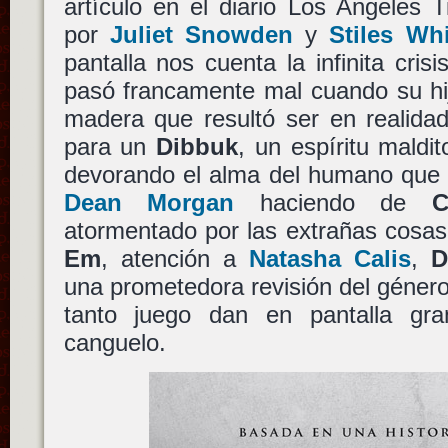
artículo en el diario Los Angeles 
por
Juliet Snowden
y
Stiles Whi
pantalla nos cuenta la infinita cris
pasó francamente mal cuando su hij
madera que resultó ser en realidad
para un
Dibbuk
, un espíritu maldi
devorando el alma del humano que
Dean Morgan
haciendo de
C
atormentado por las extrañas cosas
Em
, atención a
Natasha Calis
,
D
una prometedora revisión del géner
tanto juego dan en pantalla g
canguelo.