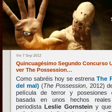
Vie 7 Sep 2012
Quincuagésimo Segundo Concurso Uru
ver The Possession…
Como sabréis hoy se estrena
The P
del mal)
(
The Possession
, 2012) 
película de terror y posesiones
basada en unos hechos reales 
periodista
Leslie Gornstein
y que 