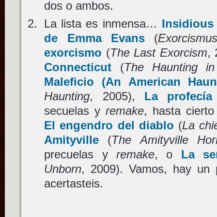
dos o ambos.
La lista es inmensa…
Insidious
de Emma Evans
(
Exorcismu
exorcismo
(
The Last Exorcism
,
Connecticut
(
The Haunting in
Maleficio (An American Haun
Haunting
, 2005),
La profecía
secuelas y
remake
, hasta ciert
El engendro del diablo
(
La chi
Amityville
(
The Amityville Hor
precuelas y
remake
, o
La se
Unborn
, 2009). Vamos, hay un 
acertasteis.