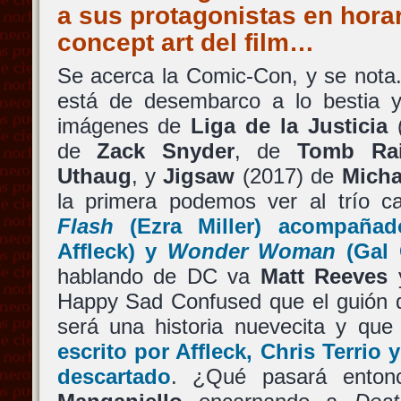
a sus protagonistas en horari
concept art del film…
Se acerca la Comic-Con, y se nota
está de desembarco a lo bestia 
imágenes de
Liga de la Justicia
de
Zack Snyder
, de
Tomb Rai
Uthaug
, y
Jigsaw
(2017) de
Micha
la primera podemos ver al trío c
Flash
(
Ezra Miller
) acompaña
Affleck
) y
Wonder Woman
(
Gal
hablando de DC va
Matt Reeves
y
Happy Sad Confused que el guión
será una historia nuevecita y que
escrito por
Affleck
,
Chris Terrio
descartado
. ¿Qué pasará ento