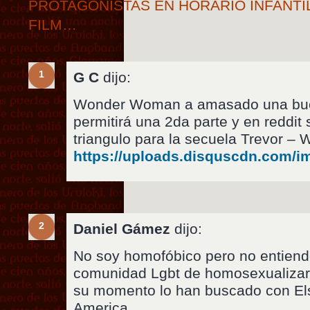
PROTAGONISTAS EN HORARIO INFANTI
FILM…
1
G C
dijo:
Wonder Woman a amasado una buen
permitirá una 2da parte y en reddit
triangulo para la secuela Trevor –
https://uploads.disquscdn.com
2
Daniel Gámez
dijo:
No soy homofóbico pero no entiend
comunidad Lgbt de homosexualizar
su momento lo han buscado con El
America