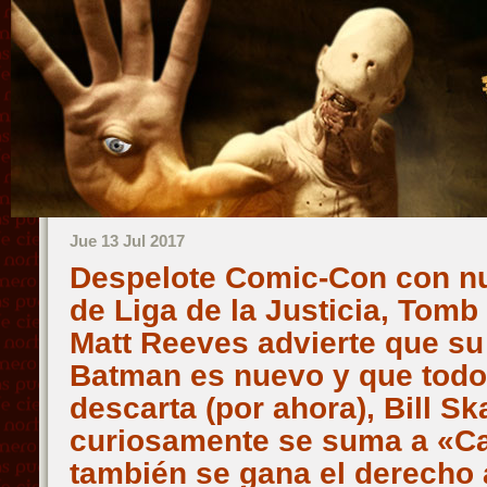
Jue 13 Jul 2017
Despelote Comic-Con con n
de Liga de la Justicia, Tomb
Matt Reeves advierte que su
Batman es nuevo y que todo 
descarta (por ahora), Bill S
curiosamente se suma a «Cas
también se gana el derecho 