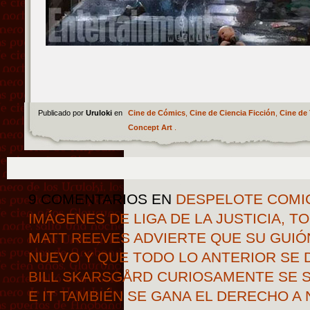
Publicado por
Uruloki
en
Cine de Cómics
,
Cine de Ciencia Ficción
,
Cine de 
Concept Art
.
9 COMENTARIOS
EN
DESPELOTE COMI
IMÁGENES DE LIGA DE LA JUSTICIA, T
MATT REEVES ADVIERTE QUE SU GUIÓ
NUEVO Y QUE TODO LO ANTERIOR SE 
BILL SKARSGÅRD CURIOSAMENTE SE S
E IT TAMBIÉN SE GANA EL DERECHO A