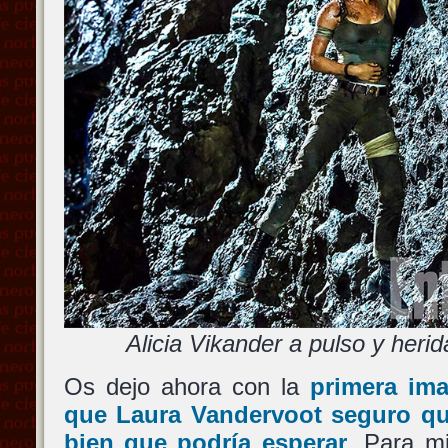
Alicia Vikander a pulso y heri
Os dejo ahora con la
primera im
que
Laura Vandervoot
seguro qu
bien que podría esperar
. Para m