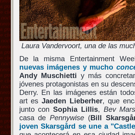
Laura Vandervoort, una de las muc
De la misma Entertainment Wee
nuevas imágenes y mucho
conce
Andy Muschietti
y más concretam
jóvenes protagonistas en su descenso
Derry. En las imágenes están todo
art es
Jaeden Lieberher
, que en
junto con
Sophia Lillis
,
Bev Mar
casa de
Pennywise
(
Bill Skarsgå
joven
Skarsgård
se une a
"Castl
que acontecerá en esa ciudad imag