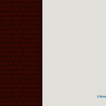
Lléva