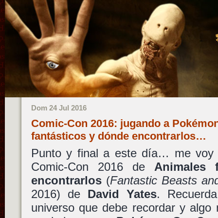
Dom 24 Jul 2016
Comic-Con 2016: jugando a Pokémon
fantásticos y dónde encontrarlos…
Punto y final a este día… me voy a
Comic-Con 2016 de
Animales 
encontrarlos
(
Fantastic Beasts a
2016) de
David Yates
. Recuerda
universo que debe recordar y algo