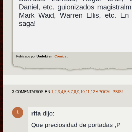
Daniel, etc. guionizados magistralm
Mark Waid, Warren Ellis, etc. En 
saga!
Publicado por
Uruloki
en
Cómics
.
3 COMENTARIOS
EN
1,2,3,4,5,6,7,8,9,10,11,12 APOCALIPSIS!…
1
rita
dijo:
Que preciosidad de portadas ;P