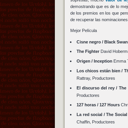
demostrando que es de lo mejo
de los premios en los que pe
de recuperar las nominacione
Mejor Película
Cisne negro / Black Swan
The Fighter
David Hoberma
Origen / Inception
Emma Th
Los chicos están bien / T
Rattray, Productores
El discurso del rey / The
Productores
127 horas / 127 Hours
Chri
La red social / The Socia
Chaffin, Productores