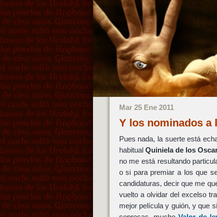
Mar 25 Ene 2011
Y los nominados a 
Pues nada, la suerte está ech
habitual
Quiniela de los Osca
no me está resultando particul
o si para premiar a los que s
candidaturas, decir que me qu
vuelto a olvidar del excelso t
mejor película y guión, y que 
sopresas, mucho
Valor de le