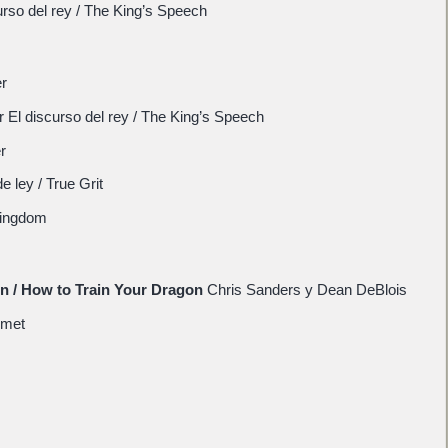
urso del rey / The King’s Speech
er
 El discurso del rey / The King’s Speech
r
e ley / True Grit
Kingdom
n / How to Train Your Dragon
Chris Sanders y Dean DeBlois
omet