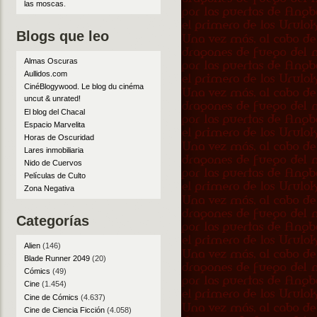
las moscas
.
Blogs que leo
Almas Oscuras
Aullidos.com
CinéBlogywood. Le blog du cinéma
uncut & unrated!
El blog del Chacal
Espacio Marvelita
Horas de Oscuridad
Lares inmobiliaria
Nido de Cuervos
Películas de Culto
Zona Negativa
Categorías
Alien
(146)
Blade Runner 2049
(20)
Cómics
(49)
Cine
(1.454)
Cine de Cómics
(4.637)
Cine de Ciencia Ficción
(4.058)