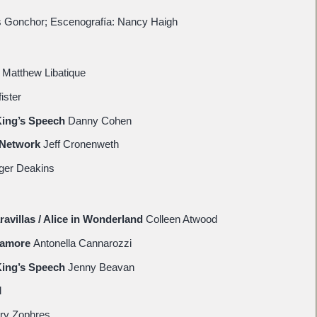
s Gonchor; Escenografía: Nancy Haigh
Matthew Libatique
ister
 King’s Speech
Danny Cohen
l Network
Jeff Cronenweth
ger Deakins
aravillas / Alice in Wonderland
Colleen Atwood
l’amore
Antonella Cannarozzi
 King’s Speech
Jenny Beavan
l
ry Zophres