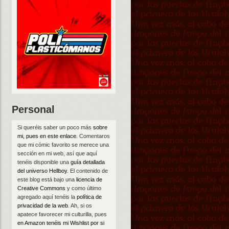
Personal
Si queréis saber un poco más
sobre
mi, pues en este enlace
. Comentaros
que mi cómic favorito se merece una
sección en mi web, así que aquí
tenéis disponible una
guía detallada
del universo Hellboy
. El contenido de
este blog está bajo una
licencia de
Creative Commons
y como último
agregado aquí tenéis la
política de
privacidad de la web
. Ah, si os
apatece favorecer mi culturilla, pues
en Amazon tenéis mi Wishlist por si