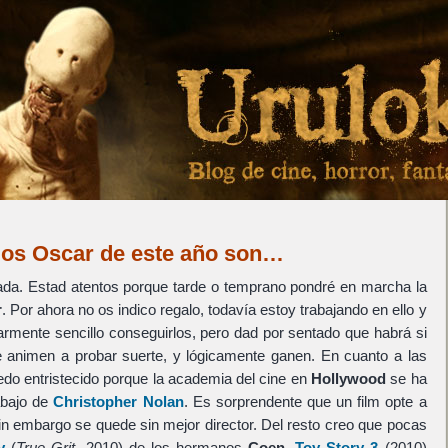
los Oscar de este año son…
ada. Estad atentos porque tarde o temprano pondré en marcha la
r
. Por ahora no os indico regalo, todavía estoy trabajando en ello y
armente sencillo conseguirlos, pero dad por sentado que habrá si
e animen a probar suerte, y lógicamente ganen. En cuanto a las
edo entristecido porque la academia del cine en
Hollywood
se ha
rabajo de
Christopher Nolan
. Es sorprendente que un film opte a
sin embargo se quede sin mejor director. Del resto creo que pocas
y
(
True Grit
, 2010) de los hermanos
Coen
,
Toy Story 3
(2010)