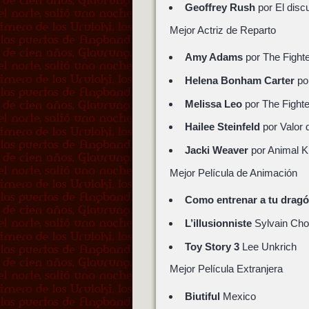
Geoffrey Rush
por El disc
Mejor Actriz de Reparto
Amy Adams
por The Fight
Helena Bonham Carter
por
Melissa Leo
por The Fighte
Hailee Steinfeld
por Valor d
Jacki Weaver
por Animal 
Mejor Película de Animación
Como entrenar a tu dragó
L’illusionniste
Sylvain Ch
Toy Story 3
Lee Unkrich
Mejor Película Extranjera
Biutiful
Mexico