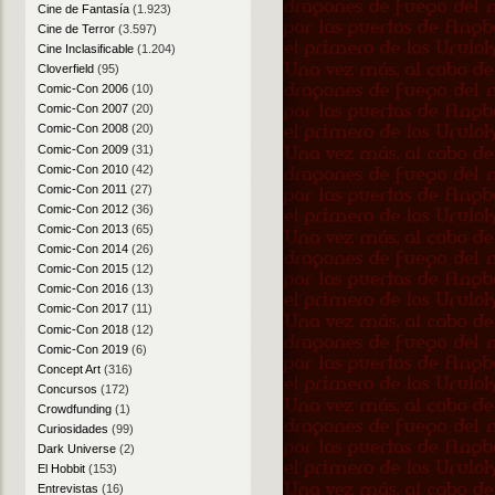
Cine de Fantasía
(1.923)
Cine de Terror
(3.597)
Cine Inclasificable
(1.204)
Cloverfield
(95)
Comic-Con 2006
(10)
Comic-Con 2007
(20)
Comic-Con 2008
(20)
Comic-Con 2009
(31)
Comic-Con 2010
(42)
Comic-Con 2011
(27)
Comic-Con 2012
(36)
Comic-Con 2013
(65)
Comic-Con 2014
(26)
Comic-Con 2015
(12)
Comic-Con 2016
(13)
Comic-Con 2017
(11)
Comic-Con 2018
(12)
Comic-Con 2019
(6)
Concept Art
(316)
Concursos
(172)
Crowdfunding
(1)
Curiosidades
(99)
Dark Universe
(2)
El Hobbit
(153)
Entrevistas
(16)