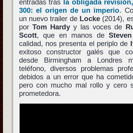
entradas tras
la obligada revisión
300: el origen de un imperio
. C
un nuevo trailer de
Locke
(2014), e
por
Tom Hardy
y las voces de
R
Scott
, que en manos de
Steven
calidad, nos presenta el periplo de
exitoso constructor galés que c
desde Birmingham a Londres mi
teléfono, diversos problemas prof
debidos a un error que ha cometi
pero con mucho mal rollo y cero s
prometedora.