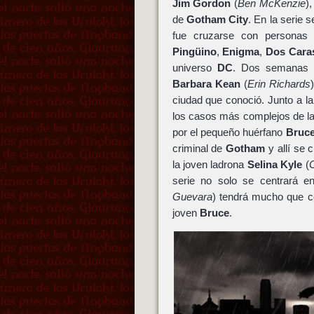
Jim Gordon
(
Ben McKenzie
)
de
Gotham City
. En la serie 
fue cruzarse con personas
Pingüino
,
Enigma
,
Dos Cara
universo
DC
. Dos semanas d
Barbara Kean
(
Erin Richards
ciudad que conoció. Junto a l
los casos más complejos de l
por el pequeño huérfano
Bruc
criminal de
Gotham
y allí se 
la joven ladrona
Selina Kyle
(
serie no solo se centrará e
Guevara
) tendrá mucho que co
joven
Bruce
.