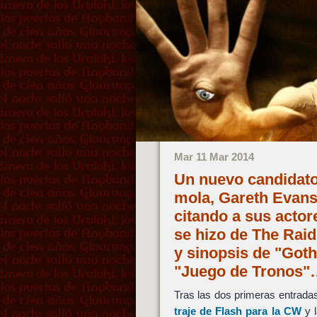
Mar 11 Mar 2014
Un nuevo candidato 
mola, Gareth Evans
citando a sus actore
se hizo de The Raid
y sinopsis de "Got
"Juego de Tronos"
Tras las dos primeras entrada
traje de
Flash
para la
CW
y 