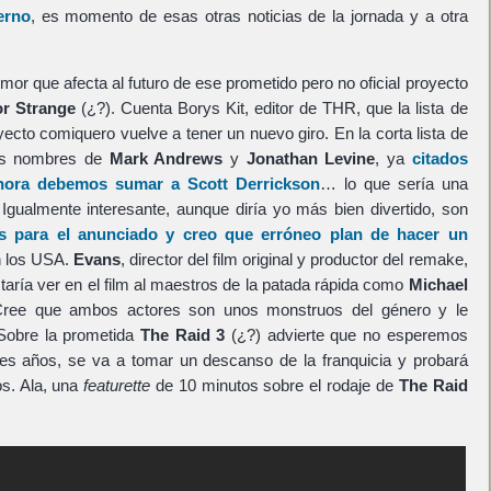
erno
, es momento de esas otras noticias de la jornada y a otra
 que afecta al futuro de ese prometido pero no oficial proyecto
r Strange
(¿?). Cuenta Borys Kit, editor de THR, que la lista de
yecto comiquero vuelve a tener un nuevo giro. En la corta lista de
los nombres de
Mark Andrews
y
Jonathan Levine
, ya
citados
hora debemos sumar a
Scott Derrickson
… lo que sería una
 Igualmente interesante, aunque diría yo más bien divertido, son
s
para el anunciado y creo que erróneo plan de hacer un
 los USA.
Evans
, director del film original y productor del remake,
taría ver en el film al maestros de la patada rápida como
Michael
Cree que ambos actores son unos monstruos del género y le
 Sobre la prometida
The Raid 3
(¿?) advierte que no esperemos
res años, se va a tomar un descanso de la franquicia y probará
s. Ala, una
featurette
de 10 minutos sobre el rodaje de
The Raid